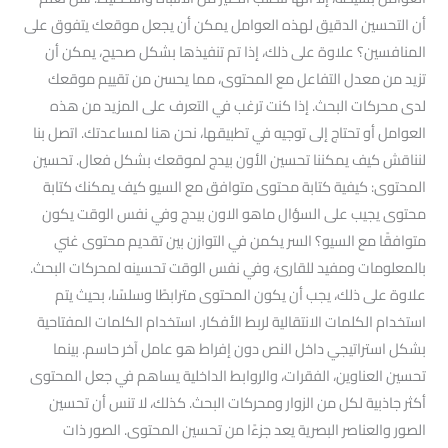
أن التحسين الدقيق لهذه العوامل يمكن أن يجعل موقعك يتفوق على
المنافسين؟ علاوة على ذلك، إذا تم تنفيذها بشكل صحيح، يمكن أن
تزيد من معدل التفاعل مع المحتوى، مما يحسن من تقييم موقعك
لدى محركات البحث. إذا كنت ترغب في التعرف على المزيد من هذه
العوامل أو تحتاج إلى توجيه في تطبيقها، نحن هنا لمساعدتك. اتصل بنا
لنناقش كيف يمكننا تحسين الأون بيدج لموقعك بشكل فعال. تحسين
المحتوى: كيفية كتابة محتوى متوافق مع السيو كيف يمكنك كتابة
محتوى يجيب على السؤال ماهو الاون بيدج وفي نفس الوقت يكون
متوافقًا مع السيو؟ السر يكمن في التوازن بين تقديم محتوى غني
بالمعلومات ومفيد للقارئ، وفي نفس الوقت تحسينه لمحركات البحث.
علاوة على ذلك، يجب أن يكون المحتوى مترابطًا وسلسًا، بحيث يتم
استخدام الكلمات الانتقالية لربط الأفكار. استخدام الكلمات المفتاحية
بشكل استراتيجي داخل النص دون إفراط هو عامل آخر حاسم. بينما
تحسين العناوين، الفقرات، والروابط الداخلية يساهم في جعل المحتوى
أكثر جاذبية لكل من الزوار ومحركات البحث. كذلك، لا تنس أن تحسين
الصور والعناصر البصرية يعد جزءًا من تحسين المحتوى. الصور ذات