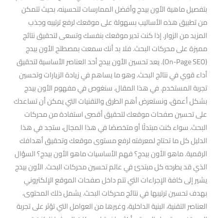
بتفصيل ماهية الأون بيدج وأفضل الممارسات لتحسينه، بحيث تتمكن
من تطبيق هذه الأساليب بسهولة على موقعك لرفع ترتيبه وجذب
المزيد من الزوار. إذا كنت تدير موقعك بنفسك وتسعى لتحقيق نتائج
مميزة على محركات البحث. فلا بد أنك سمعت بمصطلح الأون بيدج
(On-Page SEO). يعد تحسين الأون بيدج أحد العناصر الأساسية لتحقيق
أداء قوي في نتائج البحث. وهو ما يساهم في زيادة الزيارات وتحسين
تجربة المستخدم. في هذا المقال. سنغوص في مفهوم الأون بيدج
بشكل أعمق، ونستعرض أهم الطرق والتقنيات التي يمكن أن تساعدك
على تحسين صفحات موقعك لتحقيق أقصى استفادة من محركات
البحث. سواء كنت مبتدئًا أو متخصصًا في هذا المجال، ستجد في هذا
الدليل كل ما تحتاج لمعرفته لرفع مستوى موقعك وتحقيق أهدافك
الرقمية. ماهو الأون بيدج؟ فهم الأساسيات ماهو الأون بيدج؟ السؤال
الذي قد يطرحه كل مبتدئ في عالم تحسين محركات البحث. الأون بيدج
يشير إلى كافة الإجراءات التي تتم داخل صفحات الموقع الإلكتروني
بهدف تحسين ترتيبها في نتائج محركات البحث. يشمل ذلك المحتوى،
العناصر التقنية، البنية الداخلية، وغيرها من العوامل التي تؤثر على تجربة