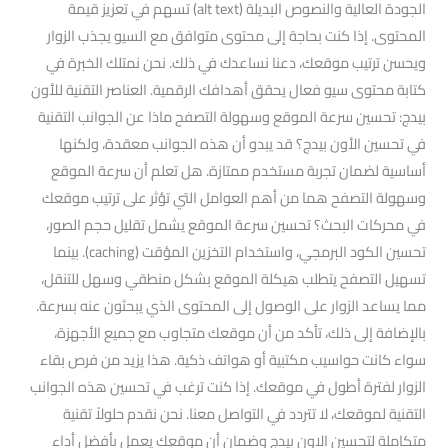
الجودة العالية والنصوص البديلة (alt text) تسهم في تعزيز قيمة
المحتوى. إذا كنت بحاجة إلى محتوى متوافق مع السيو يجذب الزوار
ويحسن ترتيب موقعك، دعنا نساعدك في ذلك. نحن نمتلك الخبرة في
كتابة محتوى سيو فعال يحقق أهدافك الرقمية. العناصر التقنية للأون
بيدج: تحسين سرعة الموقع وسهولة التصفح ماذا عن الجوانب التقنية
في تحسين الأون بيدج؟ قد يبدو أن هذه الجوانب معقدة، ولكنها
أساسية لضمان تجربة مستخدم ممتازة. هل تعلم أن سرعة الموقع
وسهولة التصفح هما من أهم العوامل التي تؤثر على ترتيب موقعك
في محركات البحث؟ تحسين سرعة الموقع يشمل تقليل حجم الصور،
تحسين الكود البرمجي، واستخدام التخزين المؤقت (caching). بينما
تسهيل التصفح يتطلب هيكلة الموقع بشكل منطقي وسهل للتنقل،
مما يساعد الزوار على الوصول إلى المحتوى الذي يبحثون عنه بسرعة.
بالإضافة إلى ذلك، تأكد من أن موقعك متجاوب مع جميع الأجهزة،
سواء كانت حواسيب مكتبية أو هواتف ذكية. هذا يزيد من فرص بقاء
الزوار لفترة أطول في موقعك. إذا كنت ترغب في تحسين هذه الجوانب
التقنية لموقعك، لا تتردد في التواصل معنا. نحن نقدم حلولاً تقنية
متكاملة لتحسين الاون بيدج وضمان أن موقعك يعمل بأفضل أداء