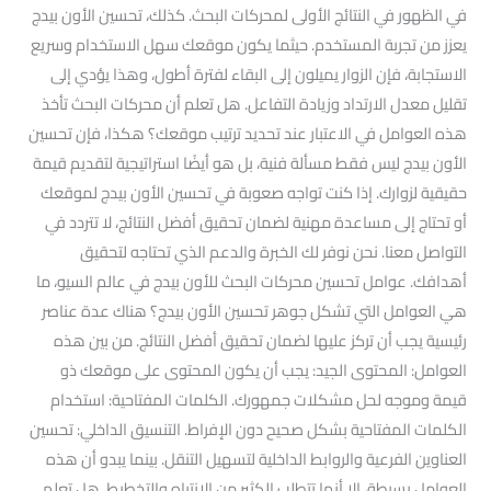
في الظهور في النتائج الأولى لمحركات البحث. كذلك، تحسين الأون بيدج
يعزز من تجربة المستخدم. حيثما يكون موقعك سهل الاستخدام وسريع
الاستجابة، فإن الزوار يميلون إلى البقاء لفترة أطول، وهذا يؤدي إلى
تقليل معدل الارتداد وزيادة التفاعل. هل تعلم أن محركات البحث تأخذ
هذه العوامل في الاعتبار عند تحديد ترتيب موقعك؟ هكذا، فإن تحسين
الأون بيدج ليس فقط مسألة فنية، بل هو أيضًا استراتيجية لتقديم قيمة
حقيقية لزوارك. إذا كنت تواجه صعوبة في تحسين الأون بيدج لموقعك
أو تحتاج إلى مساعدة مهنية لضمان تحقيق أفضل النتائج، لا تتردد في
التواصل معنا. نحن نوفر لك الخبرة والدعم الذي تحتاجه لتحقيق
أهدافك. عوامل تحسين محركات البحث للأون بيدج في عالم السيو، ما
هي العوامل التي تشكل جوهر تحسين الأون بيدج؟ هناك عدة عناصر
رئيسية يجب أن تركز عليها لضمان تحقيق أفضل النتائج. من بين هذه
العوامل: المحتوى الجيد: يجب أن يكون المحتوى على موقعك ذو
قيمة وموجه لحل مشكلات جمهورك. الكلمات المفتاحية: استخدام
الكلمات المفتاحية بشكل صحيح دون الإفراط. التنسيق الداخلي: تحسين
العناوين الفرعية والروابط الداخلية لتسهيل التنقل. بينما يبدو أن هذه
العوامل بسيطة، إلا أنها تتطلب الكثير من الانتباه والتخطيط. هل تعلم