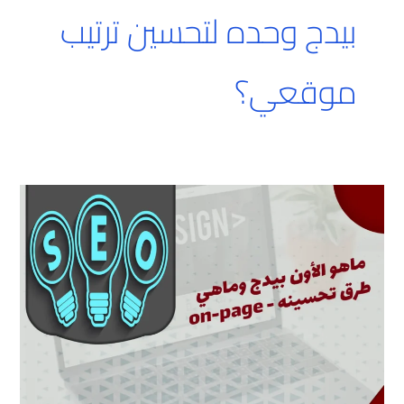
بيدج وحده لتحسين ترتيب
موقعي؟
ماهو
الأون
بيدج