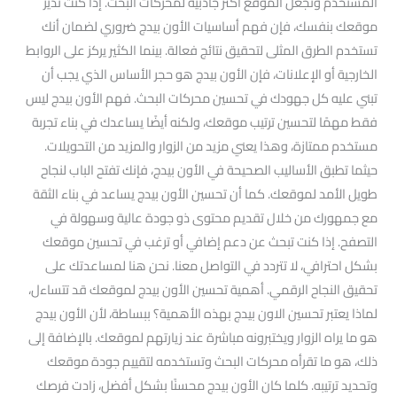
المستخدم وتجعل الموقع أكثر جاذبية لمحركات البحث. إذا كنت تدير
موقعك بنفسك، فإن فهم أساسيات الأون بيدج ضروري لضمان أنك
تستخدم الطرق المثلى لتحقيق نتائج فعالة. بينما الكثير يركز على الروابط
الخارجية أو الإعلانات، فإن الأون بيدج هو حجر الأساس الذي يجب أن
تبني عليه كل جهودك في تحسين محركات البحث. فهم الأون بيدج ليس
فقط مهمًا لتحسين ترتيب موقعك، ولكنه أيضًا يساعدك في بناء تجربة
مستخدم ممتازة، وهذا يعني مزيد من الزوار والمزيد من التحويلات.
حيثما تطبق الأساليب الصحيحة في الأون بيدج، فإنك تفتح الباب لنجاح
طويل الأمد لموقعك. كما أن تحسين الأون بيدج يساعد في بناء الثقة
مع جمهورك من خلال تقديم محتوى ذو جودة عالية وسهولة في
التصفح. إذا كنت تبحث عن دعم إضافي أو ترغب في تحسين موقعك
بشكل احترافي، لا تتردد في التواصل معنا. نحن هنا لمساعدتك على
تحقيق النجاح الرقمي. أهمية تحسين الأون بيدج لموقعك قد تتساءل،
لماذا يعتبر تحسين الاون بيدج بهذه الأهمية؟ ببساطة، لأن الأون بيدج
هو ما يراه الزوار ويختبرونه مباشرة عند زيارتهم لموقعك. بالإضافة إلى
ذلك، هو ما تقرأه محركات البحث وتستخدمه لتقييم جودة موقعك
وتحديد ترتيبه. كلما كان الأون بيدج محسنًا بشكل أفضل، زادت فرصك