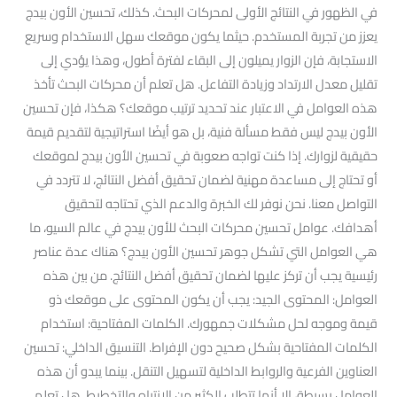
في الظهور في النتائج الأولى لمحركات البحث. كذلك، تحسين الأون بيدج
يعزز من تجربة المستخدم. حيثما يكون موقعك سهل الاستخدام وسريع
الاستجابة، فإن الزوار يميلون إلى البقاء لفترة أطول، وهذا يؤدي إلى
تقليل معدل الارتداد وزيادة التفاعل. هل تعلم أن محركات البحث تأخذ
هذه العوامل في الاعتبار عند تحديد ترتيب موقعك؟ هكذا، فإن تحسين
الأون بيدج ليس فقط مسألة فنية، بل هو أيضًا استراتيجية لتقديم قيمة
حقيقية لزوارك. إذا كنت تواجه صعوبة في تحسين الأون بيدج لموقعك
أو تحتاج إلى مساعدة مهنية لضمان تحقيق أفضل النتائج، لا تتردد في
التواصل معنا. نحن نوفر لك الخبرة والدعم الذي تحتاجه لتحقيق
أهدافك. عوامل تحسين محركات البحث للأون بيدج في عالم السيو، ما
هي العوامل التي تشكل جوهر تحسين الأون بيدج؟ هناك عدة عناصر
رئيسية يجب أن تركز عليها لضمان تحقيق أفضل النتائج. من بين هذه
العوامل: المحتوى الجيد: يجب أن يكون المحتوى على موقعك ذو
قيمة وموجه لحل مشكلات جمهورك. الكلمات المفتاحية: استخدام
الكلمات المفتاحية بشكل صحيح دون الإفراط. التنسيق الداخلي: تحسين
العناوين الفرعية والروابط الداخلية لتسهيل التنقل. بينما يبدو أن هذه
العوامل بسيطة، إلا أنها تتطلب الكثير من الانتباه والتخطيط. هل تعلم