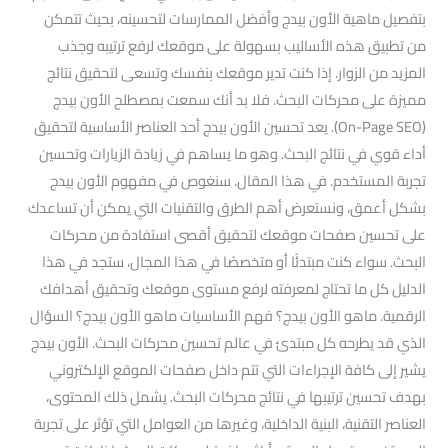
بتفصيل ماهية الأون بيدج وأفضل الممارسات لتحسينه، بحيث تتمكن
من تطبيق هذه الأساليب بسهولة على موقعك لرفع ترتيبه وجذب
المزيد من الزوار. إذا كنت تدير موقعك بنفسك وتسعى لتحقيق نتائج
مميزة على محركات البحث. فلا بد أنك سمعت بمصطلح الأون بيدج
(On-Page SEO). يعد تحسين الأون بيدج أحد العناصر الأساسية لتحقيق
أداء قوي في نتائج البحث. وهو ما يساهم في زيادة الزيارات وتحسين
تجربة المستخدم. في هذا المقال. سنغوص في مفهوم الأون بيدج
بشكل أعمق، ونستعرض أهم الطرق والتقنيات التي يمكن أن تساعدك
على تحسين صفحات موقعك لتحقيق أقصى استفادة من محركات
البحث. سواء كنت مبتدئًا أو متخصصًا في هذا المجال، ستجد في هذا
الدليل كل ما تحتاج لمعرفته لرفع مستوى موقعك وتحقيق أهدافك
الرقمية. ماهو الأون بيدج؟ فهم الأساسيات ماهو الأون بيدج؟ السؤال
الذي قد يطرحه كل مبتدئ في عالم تحسين محركات البحث. الأون بيدج
يشير إلى كافة الإجراءات التي تتم داخل صفحات الموقع الإلكتروني
بهدف تحسين ترتيبها في نتائج محركات البحث. يشمل ذلك المحتوى،
العناصر التقنية، البنية الداخلية، وغيرها من العوامل التي تؤثر على تجربة