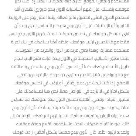
المستخدم وتجعل الموقع أكثر جاذبية لمحركات البحث. إذا كنت تدير
موقعك بنفسك، فإن فهم أساسيات الأون بيدج ضروري لضمان أنك
تستخدم الطرق المثلى لتحقيق نتائج فعالة. بينما الكثير يركز على الروابط
الخارجية أو الإعلانات، فإن الأون بيدج هو حجر الأساس الذي يجب أن
تبني عليه كل جهودك في تحسين محركات البحث. فهم الأون بيدج ليس
فقط مهمًا لتحسين ترتيب موقعك، ولكنه أيضًا يساعدك في بناء تجربة
مستخدم ممتازة، وهذا يعني مزيد من الزوار والمزيد من التحويلات.
حيثما تطبق الأساليب الصحيحة في الأون بيدج، فإنك تفتح الباب لنجاح
طويل الأمد لموقعك. كما أن تحسين الأون بيدج يساعد في بناء الثقة
مع جمهورك من خلال تقديم محتوى ذو جودة عالية وسهولة في
التصفح. إذا كنت تبحث عن دعم إضافي أو ترغب في تحسين موقعك
بشكل احترافي، لا تتردد في التواصل معنا. نحن هنا لمساعدتك على
تحقيق النجاح الرقمي. أهمية تحسين الأون بيدج لموقعك قد تتساءل،
لماذا يعتبر تحسين الاون بيدج بهذه الأهمية؟ ببساطة، لأن الأون بيدج
هو ما يراه الزوار ويختبرونه مباشرة عند زيارتهم لموقعك. بالإضافة إلى
ذلك، هو ما تقرأه محركات البحث وتستخدمه لتقييم جودة موقعك
وتحديد ترتيبه. كلما كان الأون بيدج محسنًا بشكل أفضل، زادت فرصك