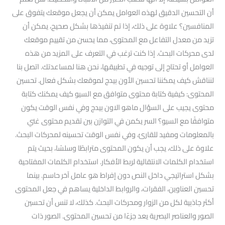
أن التحسين الدقيق لهذه العوامل يمكن أن يجعل موقعك يتفوق على
المنافسين؟ علاوة على ذلك، إذا تم تنفيذها بشكل صحيح، يمكن أن
تزيد من معدل التفاعل مع المحتوى، مما يحسن من تقييم موقعك
لدى محركات البحث. إذا كنت ترغب في التعرف على المزيد من هذه
العوامل أو تحتاج إلى توجيه في تطبيقها، نحن هنا لمساعدتك. اتصل بنا
لنناقش كيف يمكننا تحسين الأون بيدج لموقعك بشكل فعال. تحسين
المحتوى: كيفية كتابة محتوى متوافق مع السيو كيف يمكنك كتابة
محتوى يجيب على السؤال ماهو الاون بيدج وفي نفس الوقت يكون
متوافقًا مع السيو؟ السر يكمن في التوازن بين تقديم محتوى غني
بالمعلومات ومفيد للقارئ، وفي نفس الوقت تحسينه لمحركات البحث.
علاوة على ذلك، يجب أن يكون المحتوى مترابطًا وسلسًا، بحيث يتم
استخدام الكلمات الانتقالية لربط الأفكار. استخدام الكلمات المفتاحية
بشكل استراتيجي داخل النص دون إفراط هو عامل آخر حاسم. بينما
تحسين العناوين، الفقرات، والروابط الداخلية يساهم في جعل المحتوى
أكثر جاذبية لكل من الزوار ومحركات البحث. كذلك، لا تنس أن تحسين
الصور والعناصر البصرية يعد جزءًا من تحسين المحتوى. الصور ذات