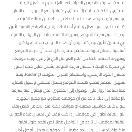
الجودة العالية والنصوص البديلة (alt text) تسهم في تعزيز قيمة
المحتوى. إذا كنت بحاجة إلى محتوى متوافق مع السيو يجذب الزوار
ويحسن ترتيب موقعك، دعنا نساعدك في ذلك. نحن نمتلك الخبرة في
كتابة محتوى سيو فعال يحقق أهدافك الرقمية. العناصر التقنية للأون
بيدج: تحسين سرعة الموقع وسهولة التصفح ماذا عن الجوانب التقنية
في تحسين الأون بيدج؟ قد يبدو أن هذه الجوانب معقدة، ولكنها
أساسية لضمان تجربة مستخدم ممتازة. هل تعلم أن سرعة الموقع
وسهولة التصفح هما من أهم العوامل التي تؤثر على ترتيب موقعك
في محركات البحث؟ تحسين سرعة الموقع يشمل تقليل حجم الصور،
تحسين الكود البرمجي، واستخدام التخزين المؤقت (caching). بينما
تسهيل التصفح يتطلب هيكلة الموقع بشكل منطقي وسهل للتنقل،
مما يساعد الزوار على الوصول إلى المحتوى الذي يبحثون عنه بسرعة.
بالإضافة إلى ذلك، تأكد من أن موقعك متجاوب مع جميع الأجهزة،
سواء كانت حواسيب مكتبية أو هواتف ذكية. هذا يزيد من فرص بقاء
الزوار لفترة أطول في موقعك. إذا كنت ترغب في تحسين هذه الجوانب
التقنية لموقعك، لا تتردد في التواصل معنا. نحن نقدم حلولاً تقنية
متكاملة لتحسين الاون بيدج وضمان أن موقعك يعمل بأفضل أداء