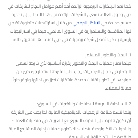
كما تعد الابتكارات البرمجية الرائدة أحد أهم عوامل النجاح للشركات في
دبي وحول العالم. تسعى الشركات الرائدة في هذا المجال إلى تحديد
معايير جديدة في
الابتكار البرمجي
من خلال استراتيجيات متطورة تضمن
لها المنافسة والاستمرارية في السوق العالمي. فيما يلي استراتيجيات
رئيسية يمكن لأفضل شركة برمجيات في دبي اعتمادها لتحقيق ذلك:
1. البحث والتطوير المستمر:
حيثما تعتبر عمليات البحث والتطوير ركيزة أساسية لأي شركة تسعى
للابتكار في مجال البرمجيات. يجب على الشركة استثمار جزء كبير من
مواردها في تطوير تقنيات جديدة وابتكارات تعزز من أدائها وتوفر حلولًا
فعالة للعملاء.
2. الاستجابة السريعة للاحتياجات والتغيرات في السوق:
بينما تتسم صناعة البرمجيات بالديناميكية العالية، لذا يجب على الشركة
أن تكون قادرة على التكيف السريع مع التغيرات في متطلبات العملاء
والتحولات التكنولوجية. يتطلب ذلك تطوير عمليات إدارة المشاريع المرنة
والقدرة على اتخاذ القرارات السريعة.