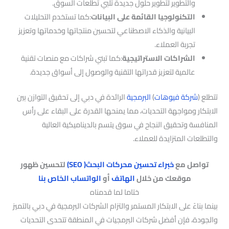
والتطوير لتطوير حلول جديدة تلبي تطلعات السوق.
التكنولوجيا القائمة على البيانات
:كما تستخدم التحليلات
البيانية والذكاء الاصطناعي لتحسين منتجاتها وخدماتها وتعزيز
تجربة العملاء.
الشراكات الاستراتيجية
:كما تبني شراكات مع منصات تقنية
عالمية لتعزيز قدراتها التقنية والوصول إلى أسواق جديدة.
تتطلع (
شركة فيوهات
)
البرمجية
الرائدة في دبي إلى تحقيق التوازن بين
الابتكار ومواجهة التحديات، مما يمنحها القدرة على البقاء على رأس
المنافسة وتحقيق النجاح في سوق يتسم بالديناميكية العالية
والتطلعات المتزايدة للعملاء.
تواصل مع
خبراء تحسين محركات البحث( SEO)
لتحسين ظهور
موقعك من خلال
الهاتف
أو
الواتساب الخاص بنا
ختاما لما قدمناه
بينما بناءً على الابتكار المستمر والتزام الشركات البرمجية في دبي بالتميز
والجودة، فإن أفضل شركات البرمجيات في المنطقة تتحدى التحديات