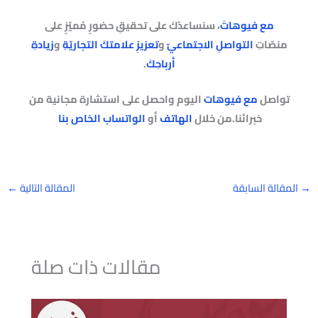
مع فيوهاتَ
، سنساعدُكَ على تحقيقِ حضورٍ مُميّزٍ على
منصّاتِ
التواصلِ الاجتماعيّ
و
تعزيزِ علامتكَ التجاريّةِ
و
زيادةِ
أرباحِكَ
.
تواصل
مع فيوهات
اليوم واحصل على استشارة مجانية من
خبرائنا.من خلال
الهاتف
أو
الواتساب الخاص بنا
→
المقالة السابقة
المقالة التالية
←
مقالات ذات صلة