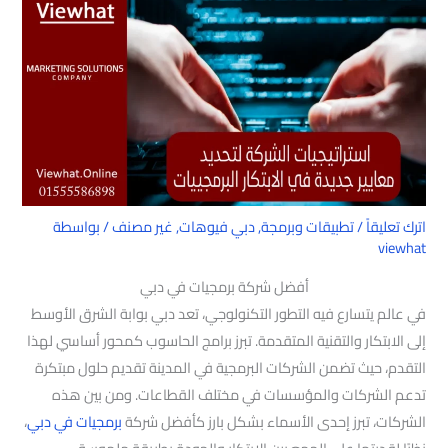
اترك تعليقاً
/
تطبيقات وبرمجة
,
دبي فيوهات
,
غير مصنف
/ بواسطة
viewhat
أفضل شركة برمجيات في دبي
في عالم يتسارع فيه التطور التكنولوجي، تعد دبي بوابة الشرق الأوسط
إلى الابتكار والتقنية المتقدمة. تبرز برامج الحاسوب كمحور أساسي لهذا
التقدم، حيث تضمن الشركات البرمجية في المدينة تقديم حلول مبتكرة
تدعم الشركات والمؤسسات في مختلف القطاعات. ومن بين هذه
الشركات، تبرز إحدى الأسماء بشكل بارز كأفضل شركة
برمجيات في دبي
،