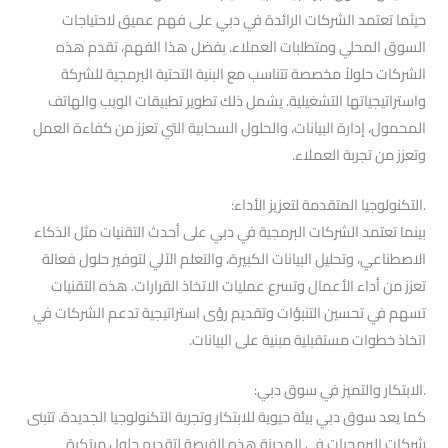
حيثما تعتمد الشركات الرائدة في دبي على فهم عميق لاحتياجات
السوق المحلي ومتطلبات العملاء. بفضل هذا الفهم، تقدم هذه
الشركات حلولاً مخصصة تتناسب مع البنية التحتية البرمجية للشركة
واستراتيجياتها التشغيلية. يشمل ذلك تطوير تطبيقات الويب والهاتف
المحمول، إدارة البيانات، والحلول السحابية التي تعزز من كفاءة العمل
وتعزز من تجربة العملاء.
.التكنولوجيا المتقدمة لتعزيز الأداء:
بينما تعتمد الشركات البرمجية في دبي على أحدث التقنيات مثل الذكاء
الاصطناعي، وتحليل البيانات الكبيرة، والتعلم الآلي لتوفير حلول فعالة
تعزز من أداء الأعمال وتسرع عمليات الاتخاذ القرارات. هذه التقنيات
تسهم في تحسين التنبؤات وتقديم رؤى استراتيجية تدعم الشركات في
اتخاذ خطوات مستقبلية مبنية على البيانات.
.الابتكار والتميز في سوق دبي:
كما يعد سوق دبي بيئة حيوية للابتكار وتجربة التكنولوجيا الجديدة. تتبنى
شركات البرمجيات في المدينة هذه الفرصة لتقديم حلول مبتكرة