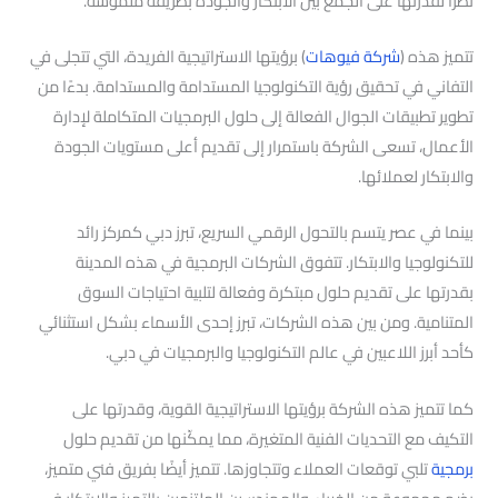
نظرًا لقدرتها على الجمع بين الابتكار والجودة بطريقة ملموسة.
تتميز هذه (
شركة فيوهات
) برؤيتها الاستراتيجية الفريدة، التي تتجلى في
التفاني في تحقيق رؤية التكنولوجيا المستدامة والمستدامة. بدءًا من
تطوير تطبيقات الجوال الفعالة إلى حلول البرمجيات المتكاملة لإدارة
الأعمال، تسعى الشركة باستمرار إلى تقديم أعلى مستويات الجودة
والابتكار لعملائها.
بينما في عصر يتسم بالتحول الرقمي السريع، تبرز دبي كمركز رائد
للتكنولوجيا والابتكار. تتفوق الشركات البرمجية في هذه المدينة
بقدرتها على تقديم حلول مبتكرة وفعالة لتلبية احتياجات السوق
المتنامية. ومن بين هذه الشركات، تبرز إحدى الأسماء بشكل استثنائي
كأحد أبرز اللاعبين في عالم التكنولوجيا والبرمجيات في دبي.
كما تتميز هذه الشركة برؤيتها الاستراتيجية القوية، وقدرتها على
التكيف مع التحديات الفنية المتغيرة، مما يمكّنها من تقديم حلول
برمجية
تلبي توقعات العملاء وتتجاوزها. تتميز أيضًا بفريق فني متميز،