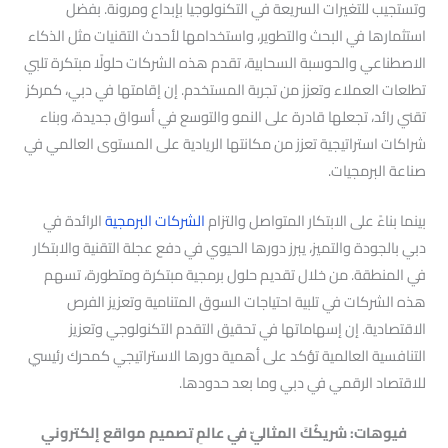
وتستجيب للتغيرات السريعة في التكنولوجيا بإبداع ومرونة. بفضل
استثمارها في البحث والتطوير، واستخدامها لأحدث التقنيات مثل الذكاء
الاصطناعي والحوسبة السحابية، تقدم هذه الشركات حلولًا مبتكرة تلبي
تطلعات العملاء وتعزز من تجربة المستخدم. إن إقامتها في دبي، كمركز
تقني رائد، تجعلها قادرة على النمو والتوسع في أسواق جديدة، وبناء
شراكات استراتيجية تعزز من مكانتها الريادية على المستوى العالمي في
صناعة البرمجيات.
بينما بناءً على الابتكار المتواصل والتزام
الشركات البرمجية
الرائدة في
دبي بالجودة والتميز، يبرز دورها الحيوي في دفع عجلة التقنية والابتكار
في المنطقة. من خلال تقديم حلول برمجية مبتكرة ومتطورة، تسهم
هذه الشركات في تلبية احتياجات السوق المتنامية وتعزيز الفرص
الاقتصادية. إن إسهاماتها في تحقيق التقدم التكنولوجي وتعزيز
التنافسية العالمية تؤكد على أهمية دورها الاستراتيجي كمحرك رئيسي
للاقتصاد الرقمي في دبي وما بعد حدودها.
فيوهات:
شريكُكَ المثاليّ في عالمِ تصميم مواقع إلكتروني