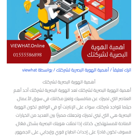
اترك تعليقاً
/
أهمية الهوية البصرية لشركتك
/ بواسطة
viewhat
أهمية الهوية البصرية لشركتك
أهمية الهوية البصرية لشركتك تعد الهوية البصرية لشركتك أحد أهم
العناصر التي تميزك عن منافسيك وتعزز مكانتك في سوق الأعمال.
حيثما تتواجد شركتك. سواء على الإنترنت أو في الواقع. تكون الهوية
البصرية هي التي تبني تميزك وتجعلك مميزًا بين العديد من الخيارات
المتاحة للمستهلكين. كذلك إذا تمثلت هويتك البصرية بشكل فعّال.
فسوف تكون قادرًا على إحداث انطباع قوي وإيجابي على الجمهور.