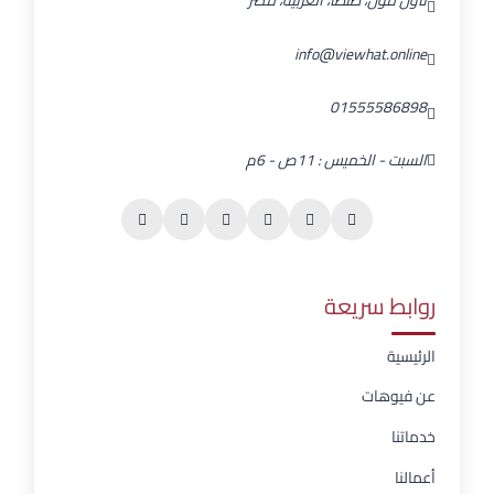
تاون مول، طنطا، الغربية، مصر
info@viewhat.online
01555586898
السبت - الخميس : 11ص - 6م
روابط سريعة
الرئيسية
عن فيوهات
خدماتنا
أعمالنا