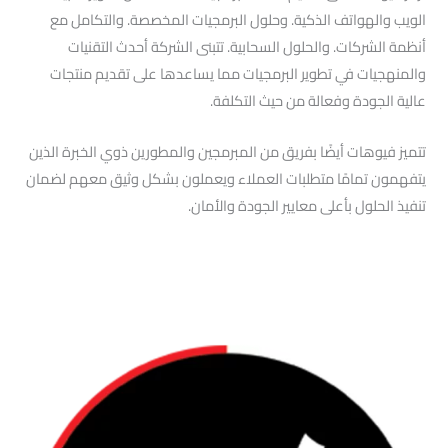
الويب والهواتف الذكية. وحلول البرمجيات المخصصة. والتكامل مع
أنظمة الشركات. والحلول السحابية. تتبنى الشركة أحدث التقنيات
والمنهجيات في تطوير البرمجيات مما يساعدها على تقديم منتجات
عالية الجودة وفعالة من حيث التكلفة.
تتميز فيوهات أيضًا بفريق من المبرمجين والمطورين ذوي الخبرة الذين
يتفهمون تمامًا متطلبات العملاء ويعملون بشكل وثيق معهم لضمان
تنفيذ الحلول بأعلى معايير الجودة والأمان.