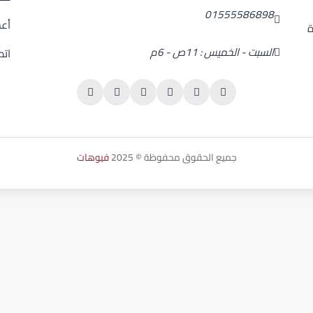
01555586898
أعم
ة
السبت - الخميس : 11ص - 6م
اتص
جميع الحقوق محفوظة © 2025
فيوهات