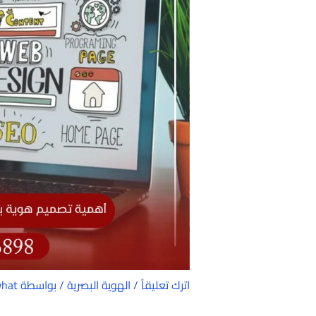
اترك تعليقاً
/
الهوية البصرية
/ بواسطة
what