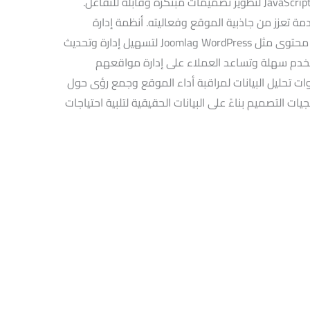
المتقدم:كذلك استخدام HTML5 وCSS3 وJavaScript لتطوير تصميمات مبتكرة وقابلة للتفاعل.
ة تعزز من جاذبية الموقع وفعاليته. أنظمة إدارة
المحتوى (CMS): الاعتماد على أنظمة إدارة محتوى مثل WordPress وJoomla لتسهيل إدارة وتحديث
خدم سهلة وتساعد العملاء على إدارة مواقعهم
دوات تحليل البيانات لمراقبة أداء الموقع وجمع رؤى حول
ت التصميم بناءً على البيانات الحقيقية لتلبية احتياجات