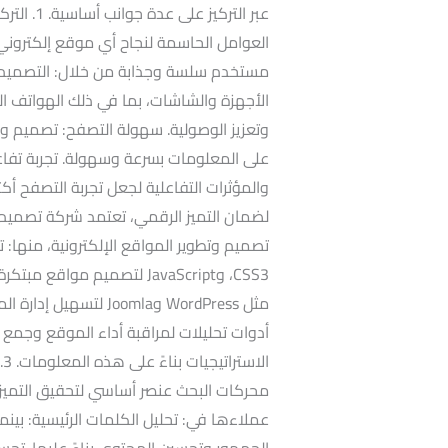
العوامل الحاسمة لنجاح أي موقع إلكتروني
مستخدم سلسة وجذابة من خلال: التصميم ا
الأجهزة والشاشات، بما في ذلك الهواتف ال
وتعزيز الوصولية. سهولة التصفح: تصميم وا
على المعلومات بسرعة وسهولة. تجربة تفاعل
لضمان التميز الرقمي، تعتمد شركة تصميم 
مثل WordPress وJoomla 
أدوات تحليلات لمراقبة أداء الموقع وجمع 
محركات البحث عنصر أساسي لتحقيق التميز
عملاءها في: تحليل الكلمات الرئيسية: بينما
الجمهور وتحسين المحتوى بناءً عليها. تحس