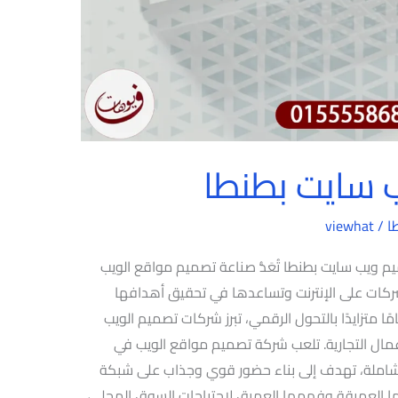
 سايت بطنطا
ا
/
viewhat
يب سايت بطنطا تُعَدُّ صناعة تصميم مواقع الويب
لشركات على الإنترنت وتساعدها في تحقيق أهدافها
ا متزايدًا بالتحول الرقمي، تبرز شركات تصميم الويب
عمال التجارية. تلعب شركة تصميم مواقع الويب في
 وشاملة، تهدف إلى بناء حضور قوي وجذاب على شبكة
تها العميقة وفهمها العميق لاحتياجات السوق المحلي،