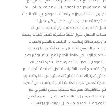
ابط الداخلية وتطوير خريطة الموقع. إنشاء محتوى ملائم: بينما
إنتاج محتوى ذو جودة عالية يتماشى مع استراتيجيات SEO ويعزز من تصنيف الموقع في نتائج البحث.
ك شركة تصميم الويب في طنطا أن كل عميل له
ة تشمل: تصميمات مخصصة: تطوير تصميمات فريدة
هداف العميل. حلول تقنية مبتكرة: تقديم تقنيات جديدة
وحلول برمجية متقدمة تعزز من أداء الموقع وتوفر ميزات إضافية. 5. الاهتمام بالدعم والصيانة
لى تصميم الموقع فقط، بل يتطلب أيضًا دعمًا وصيانة
تصميم الويب في طنطا: الدعم الفني: بينما توفير دعم
موقع. التحديثات الدورية: كذلك تنفيذ التحديثات
والصيانة اللازمة للحفاظ على أمان الموقع وتوافقه مع أحدث التقنيات. 6. تعزيز العلامة التجارية عبر
 في تعزيز العلامة التجارية لعملائها من خلال: تصميم
مميزة تعكس هوية العلامة التجارية وتساعد في تميزها
يم استراتيجيات تسويقية مبتكرة تشمل التسويق عبر
وى لزيادة وصول العلامة التجارية إلى جمهور أوسع.
ا وعروضنا المميزة! من خلال الهاتف أو الواتساب