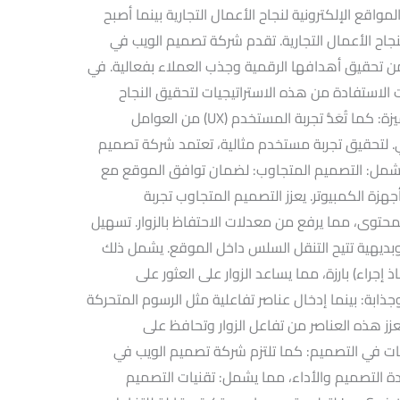
واقع الإلكترونية لنجاح الأعمال التجارية بينما أصبح
لنجاح الأعمال التجارية. تقدم شركة تصميم الويب في
من تحقيق أهدافها الرقمية وجذب العملاء بفعالية. في
لاستفادة من هذه الاستراتيجيات لتحقيق النجاح
الرقمي. .تصميم تجربة المستخدم (UX) متميزة: كما تُعَدُّ تجربة المستخدم (UX) من العوامل
ي. لتحقيق تجربة مستخدم مثالية، تعتمد شركة تصميم
تشمل: التصميم المتجاوب: لضمان توافق الموقع مع
هزة الكمبيوتر. يعزز التصميم المتجاوب تجربة
حتوى، مما يرفع من معدلات الاحتفاظ بالزوار. تسهيل
ديهية تتيح التنقل السلس داخل الموقع. يشمل ذلك
 وأزرار CTA (دعوة لاتخاذ إجراء) بارزة، مما يساعد الزوار على العثور على
جذابة: بينما إدخال عناصر تفاعلية مثل الرسوم المتحركة
تعزز هذه العناصر من تفاعل الزوار وتحافظ على
يات في التصميم: كما تلتزم شركة تصميم الويب في
ة التصميم والأداء، مما يشمل: تقنيات التصميم