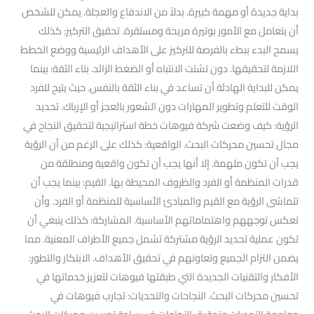
بداية جديدة أو مهمة كبيرة. بدلاً من الاندفاع والعجلة. يمكن للشخص
أن يتعامل مع الأمور بوتيرة مريحة ومستقرة. تحقيق التركيز: كذلك
يسمح البدء ببطء بالفرصة للتركيز على الأهداف الرئيسية ووضع الخطط
اللازمة لتحقيقها. دون تشتت الانتباه أو الضغط الزائد. بناء الثقة: بينما
يمكن للبداية الهادئة أن تساعد في بناء الثقة بالنفس. حيث يتيح للفرد
الوقت للتعلم وتطوير المهارات دون الشعور بالعجز أو الإرباك. تحديد
الرؤية: كيف وضعت شركة فيوهات خطة استراتيجية لتحقيق النجاح في
مجال تحسين محركات البحث. الواقعية: كذلك على الرغم من أن الرؤية
يجب أن تكون ملهمة. إلا أنها يجب أن تكون واقعية ومنطلقة من
قدرات المنظمة أو الفرد والظروف المحيطة بها. القيم: بينما يجب أن
تتماشى الرؤية مع القيم والمبادئ الأساسية للمنظمة أو الفرد. وأن
تعكس توجههم واهتماماتهم الأساسية. المشاركة: كذلك ينبغي أن
تكون عملية تحديد الرؤية مشتركة تشمل جميع الأطراف المعنية. مما
يضمن التزام الجميع وتعاونهم في تحقيق الأهداف. الابتكار والتطور:
الأفكار والتقنيات الجديدة التي طبقتها فيوهات لتعزيز خدماتها في
تحسين محركات البحث. النجاحات والتحديات: تجارب فيوهات في