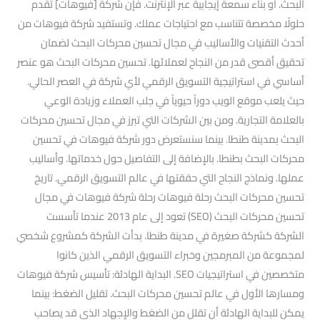
البحث. أو بناء سمعة إيجابية عبر الإنترنت. فإن شركة [فيوهات] تقدم
حلولًا مخصصة تتناسب مع احتياجات عملك. وتستفيد شركة فيوهات من
أحدث التقنيات والأساليب في مجال تحسين محركات البحث لضمان
تحقيق أقصى قدر من النجاح لعملائها. تحسين محركات البحث هو عنصر
أساسي في استراتيجية التسويق الرقمي لأي شركة في العصر الحالي.
حيث يلعب موقع الويب دوراً حيوياً في جلب العملاء وزيادة الوعي
بالعلامة التجارية. ومن بين الشركات التي تبرز في مجال تحسين محركات
البحث بمدينة طنطا. بينما سنستعرض دور شركة فيوهات في تحسين
محركات البحث بطنطا. بالإضافة إلى التفاصيل حول خدماتها. وأساليب
عملها. ونماذج النجاح التي حققتها في عالم التسويق الرقمي. تاريخ
تحسين محركات البحث رحلة فيوهات رحلة شركة فيوهات في مجال
تحسين محركات البحث (SEO) تعود إلى عام 2013 عندما تأسست
الشركة كشركة صغيرة في مدينة طنطا. بدأت الشركة كمشروع شخصي
لمجموعة من المبرمجين وخبراء التسويق الرقمي الذين كانوا
متخصصين في استراتيجيات SEO. البداية الهادئة: تأسيس شركة فيوهات
ومسارها الأول في عالم تحسين محركات البحث. تقليل الضغط: بينما
يمكن للبداية الهادئة أن تقلل من الضغط والإجهاد الذي قد يصاحب