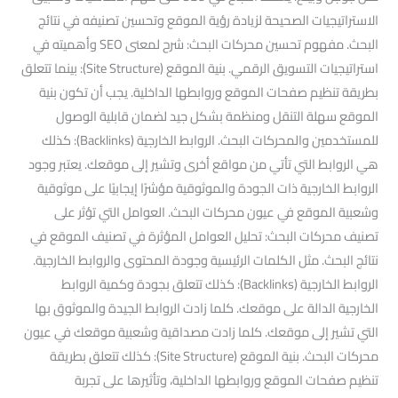
الاستراتيجيات الصحيحة لزيادة رؤية الموقع وتحسين تصنيفه في نتائج
البحث. مفهوم تحسين محركات البحث: شرح لمعنى SEO وأهميته في
استراتيجيات التسويق الرقمي. بنية الموقع (Site Structure): بينما تتعلق
بطريقة تنظيم صفحات الموقع وروابطها الداخلية. يجب أن تكون بنية
الموقع سهلة التنقل ومنظمة بشكل جيد لضمان قابلية الوصول
للمستخدمين والمحركات البحث. الروابط الخارجية (Backlinks): كذلك
هي الروابط التي تأتي من مواقع أخرى وتشير إلى موقعك. يعتبر وجود
الروابط الخارجية ذات الجودة والموثوقية مؤشرًا إيجابيًا على موثوقية
وشعبية الموقع في عيون محركات البحث. العوامل التي تؤثر على
تصنيف محركات البحث: تحليل العوامل المؤثرة في تصنيف الموقع في
نتائج البحث. مثل الكلمات الرئيسية وجودة المحتوى والروابط الخارجية.
الروابط الخارجية (Backlinks): كذلك تتعلق بجودة وكمية الروابط
الخارجية الدالة على موقعك. كلما زادت الروابط الجيدة والموثوق بها
التي تشير إلى موقعك. كلما زادت مصداقية وشعبية موقعك في عيون
محركات البحث. بنية الموقع (Site Structure): كذلك تتعلق بطريقة
تنظيم صفحات الموقع وروابطها الداخلية، وتأثيرها على تجربة