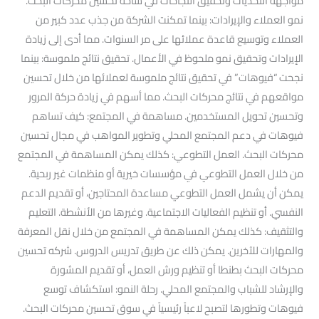
مواجهة التحديات وتحقيق النجاحات في ساحة تحسين محركات البحث.
نمو العملاء والإيرادات: بينما تمكنت الشركة من جذب عدد كبير من
العملاء وتوسيع قاعدة عملائها على مر السنوات. مما أدى إلى زيادة
الإيرادات وتحقيق نمو ملحوظ في الأعمال. تحقيق نتائج ملموسة: بينما
نجحت “فيوهات” في تحقيق نتائج ملموسة لعملائها من خلال تحسين
مواقعهم في نتائج محركات البحث. مما أسهم في زيادة حركة المرور
وتحسين تحويل المستخدمين. مساهمة في المجتمع: كيف تساهم
فيوهات في دعم المجتمع المحلي وتطوير المواهب في مجال تحسين
محركات البحث. العمل التطوعي: كذلك يمكن المساهمة في المجتمع
من خلال العمل التطوعي في مؤسسات خيرية أو منظمات غير ربحية.
يمكن أن يشمل العمل التطوعي مساعدة المحتاجين، أو تقديم الدعم
النفسي. أو تنظيم الفعاليات الاجتماعية. وغيرها من الأنشطة. التعليم
والتثقيف: كذلك يمكن المساهمة في المجتمع من خلال نقل المعرفة
والمهارات للآخرين. يمكن ذلك عن طريق تدريس الدروس. شركه تحسين
محركات البحث بطنطا أو تنظيم ورش العمل، أو تقديم المشورة
والإرشاد للشباب والمجتمع المحلي. رحلة النمو: استكشاف توسع
فيوهات وتطورها لتصبح لاعباً رئيسياً في سوق تحسين محركات البحث.