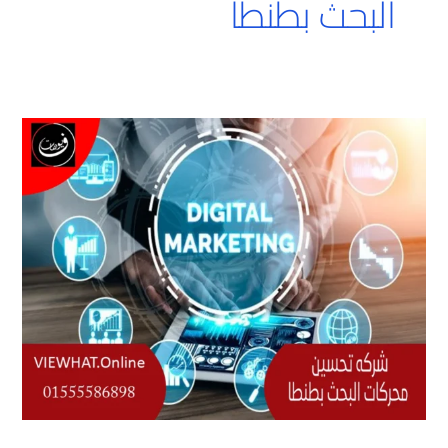
البحث بطنطا
شركه
تحسين
محركات
البحث
بطنطا