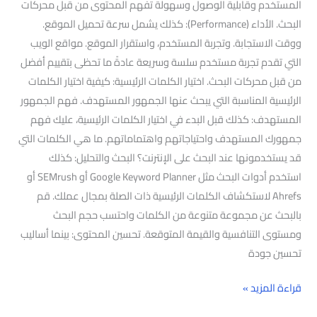
المستخدم وقابلية الوصول وسهولة تفهم المحتوى من قبل محركات
البحث. الأداء (Performance): كذلك يشمل سرعة تحميل الموقع.
ووقت الاستجابة. وتجربة المستخدم، واستقرار الموقع. مواقع الويب
التي تقدم تجربة مستخدم سلسة وسريعة عادةً ما تحظى بتقييم أفضل
من قبل محركات البحث. اختيار الكلمات الرئيسية: كيفية اختيار الكلمات
الرئيسية المناسبة التي يبحث عنها الجمهور المستهدف. فهم الجمهور
المستهدف: كذلك قبل البدء في اختيار الكلمات الرئيسية، عليك فهم
جمهورك المستهدف واحتياجاتهم واهتماماتهم. ما هي الكلمات التي
قد يستخدمونها عند البحث على الإنترنت؟ البحث والتحليل: كذلك
استخدم أدوات البحث مثل Google Keyword Planner أو SEMrush أو
Ahrefs لاستكشاف الكلمات الرئيسية ذات الصلة بمجال عملك. قم
بالبحث عن مجموعة متنوعة من الكلمات واحتسب حجم البحث
ومستوى التنافسية والقيمة المتوقعة. تحسين المحتوى: بينما أساليب
تحسين جودة
قراءة المزيد »