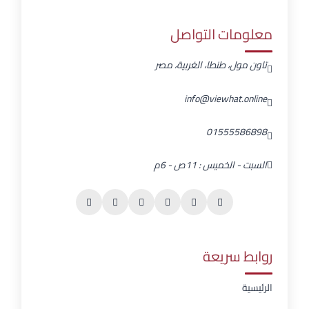
معلومات التواصل
تاون مول، طنطا، الغربية، مصر
info@viewhat.online
01555586898
السبت - الخميس : 11ص - 6م
روابط سريعة
الرئيسية