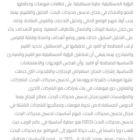
الرؤية المستقبلية: نظرة مستقبلية على تطلعات فيوهات وخططها
للنمو والابتكار في مجال تحسين محركات البحث. التحليل والتقييم: بينما
يجب أولاً فهم الوضع الحالي وتحليل التحديات والفرص المتاحة. وذلك
من خلال دراسة البيانات والاتصال بالأطراف المعنية. وضع الأهداف: بناءً
على التحليل السابق. كذلك يتعين وضع أهداف واضحة وقابلة للقياس
ترغب المنظمة أو الفرد في تحقيقها في المستقبل. تحديد القيم
والمبادئ: بينما ينبغي أن تتماشى الرؤية المستقبلية مع القيم والمبادئ
الأساسية للمنظمة أو الفرد. وأن تعكس التوجهات والاهتمامات
الأساسية. إشارات النجاح: استعراض الإنجازات والتقديرات التي حصلت
عليها فيوهات كنتيجة لجهودها في تحسين محركات البحث. الشراكات
والتعاون: دور فيوهات في بناء شراكات مع الشركات الأخرى
والمؤسسات لتعزيز مجال تحسين محركات البحث. نصائح للنجاح بينما
الدروس المستفادة من تجربة فيوهات ونصائحها للشركات الناشئة في
مجال تحسين محركات البحث. فهم أساسيات تحسين محركات البحث
تحسين محركات البحث (SEO) هو عملية أساسية في عالم الويب، حيث
تلعب دوراً حاسماً في جلب حركة المرور إلى المواقع عبر محركات البحث
مثل جوجل وبينغ. يعتمد النجاح في SEO على فهم الأساسيات وتطبيق