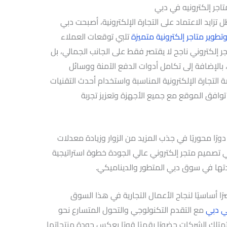
اجر إلكترونيه في دبي
تزايد الاعتماد على التجارة الإلكترونية، أصبحت دبي
تطوير متاجر إلكترونية متميزة
تلبي توقعات العملاء
ر إلكتروني ناجح لا يقتصر فقط على الجانب الجمالي، بل
بالإضافة إلى تكامل أدوات الدفع الآمنة ووسائل
ة التجارة الإلكترونية المناسبة واستخدام أحدث التقنيات
توافق الموقع مع جميع الأجهزة وتعزيز تجربة
ين محركات البحث (SEO) يلعب دورًا محوريًا في جذب المزيد من الزوار وزيادة معدلات
في تصميم متجر إلكتروني عالي الجودة خطوة استراتيجية
تها في سوق دبي المتطور والديناميكي.
رًا أساسيًا لنجاح الأعمال التجارية في هذا السوق
ي دبي
مع التقدم التكنولوجي والتحول المتسارع نحو
تمتلك الشركات حضورًا رقميًا قويًا يعكس جودة منتجاتها