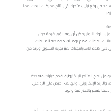
صف والبيانات الوصفية. تحسين SEO يساعد في رفع ترتيب متجرك في نتائج محركات البحث، مما
ار.
 حول سلوك الزوار يمكن أن يوفر رؤى قيمة حول
البيانات، يمكنك تقديم توصيات مخصصة للمنتجات
دبي هذه الاستراتيجيات تعزز تجربة التسوق وتزيد من
امل نجاح المتاجر الإلكترونية. قدم خيارات متعددة
 والبريد الإلكتروني، والهاتف. احرص على الرد على
مًا يتسم بالاحترافية والود.
ًا مستمرًا. قم بإجراء اختبارات دورية لقياس أداء