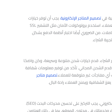
سية في
تصميم المتاجر الإلكترونية.
يجب أن توفر خيارات
دفع متنوعة وآمنة لتلبية احتياجات جميع العملاء. استخدم بروتوكولات الأمان مثل التشفير SSL
ملات. من الضروري أيضًا اختبار أنظمة الدفع بشكل
بة الشراء.
ار الشراء. قدم خيارات شحن متنوعة وسريعة، وكن واضحًا
، قدم الشحن المجاني. تأكد من توفير معلومات شفافة
 أي مفاجآت غير متوقعة للعملاء.
تصميم متاجر
ز الشفافية ويمنح العملاء راحة البال.
كذلك لجذب المزيد من الزوار إلى متجرك الإلكتروني، يجب التركيز على تحسين محركات البحث (SEO).
 وخدماتك في محتوى الموقع، بما في ذلك العناوين