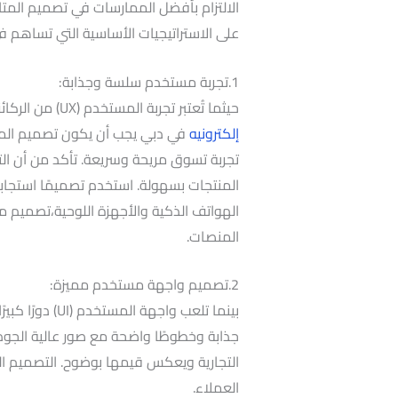
الالتزام بأفضل الممارسات في تصميم المتاجر
على الاستراتيجيات الأساسية التي تساهم ف
1.تجربة مستخدم سلسة وجذابة:
حيثما تُعتبر تجربة المستخدم (UX) من الركائز الأساسية لنجاح أي متجر إلكتروني
إلكترونيه
في دبي يجب أن يكون تصميم الموق
تجربة تسوق مريحة وسريعة. تأكد من أن الت
المنتجات بسهولة. استخدم تصميمًا استجاب
الهواتف الذكية والأجهزة اللوحية،تصميم م
المنصات.
2.تصميم واجهة مستخدم مميزة:
بينما تلعب واجه
جذابة وخطوطًا واضحة مع صور عالية الجود
التجارية ويعكس قيمها بوضوح. التصميم الن
العملاء.