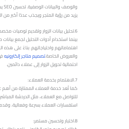
والو
يزيد من رؤية المتجر ويجذب عددًا أكبر من الزو
6.تحليل بيانات الزوار وتقديم توصيات مخصصة:
بينما استخدام أدوات التحليل لجمع بيانات
اهتماماتهم واحتياجاتهم. بناءً على هذه 
والعروض الخاصة.
تصميم متاجر إلكترونيه
في 
احتمالية تحويل الزوار إلى عملاء دائمين.
7.الاهتمام بخدمة العملاء:
كما تُعد خدمة العملاء الممتازة من أهم عو
للتواصل مع العملاء، مثل الدردشة المباشرة،
استفسارات العملاء بسرعة وفعالية، وقدم دع
8.اختبار وتحسين مستمر:
كذلك تصميم متجر إلكتروني ناجح يتطلب تحسين