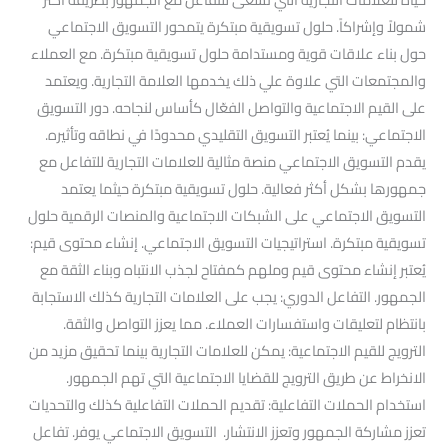
شمولاً وإشراكاً. حلول تسويقية مبتكرة يتمحور التسويق الاجتماعي
حول بناء علاقات قوية ومستدامة حلول تسويقية مبتكرة. مع العملاء
والمجتمعات التي علاوة علي ذلك يخدمها العلامة التجارية. ويعتمد
على القيم الاجتماعية والتواصل الفعّال كأساس لنجاحه. دور التسويق
الاجتماعي: بينما يُعتبر التسويق التقليدي محدودًا في نطاقه وتأثيره.
يقدم التسويق الاجتماعي منصة مثالية للعلامات التجارية للتفاعل مع
جمهورها بشكل أكثر فعالية. حلول تسويقية مبتكرة حيثما يعتمد
التسويق الاجتماعي على الشبكات الاجتماعية والمنصات الرقمية حلول
تسويقية مبتكرة. استراتيجيات التسويق الاجتماعي. إنشاء محتوى قيم:
يُعتبر إنشاء محتوى قيم وملهم كمفتاح لجذب الانتباه وبناء الثقة مع
الجمهور. التفاعل الدوري: يجب على العلامات التجارية كذلك الاستجابة
بانتظام لتعليقات واستفسارات العملاء. مما يعزز التواصل والثقة.
الترويج للقيم الاجتماعية: يمكن للعلامات التجارية بينما تحقيق مزيد من
الانخراط عن طريق الترويج للقضايا الاجتماعية التي تهم الجمهور.
استخدام الحملات التفاعلية: تقديم الحملات التفاعلية كذلك والتحديات
تعزز مشاركة الجمهور وتعزز الانتشار. التسويق الاجتماعي يوفر. تفاعل