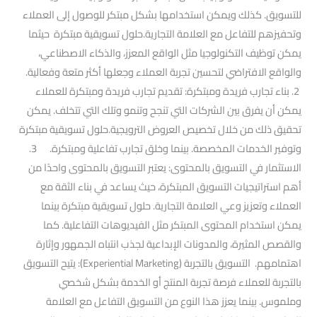
للتسويق. كذلك ويمكن استخدامها بشكل مبتكر للوصول إلى العملاء
وتحفيزهم للتفاعل مع العلامة التجارية.حلول تسويقية مبتكرة حيثما
يمكن توظيف التكنولوجيا مثل الواقع المعزز، والذكاء الاصطناعي،
والواقع الافتراضي لتحسين تجربة العملاء وجعلها أكثر متعة وفعالية.
2. بناء تجارب فريدة ومبتكرة: تقديم تجارب فريدة ومبتكرة للعملاء
يمكن أن يفرق بين الشركات التي تنجح وتنمو وتلك التي تتخلف. يمكن
تحقيق ذلك من خلال تخصيص العروض الترويجية.حلول تسويقية مبتكرة
وتوفير الخدمات المخصصة. بينما وخلق تجارب تفاعلية ومبتكرة. 3.
الاستثمار في التسويق بالمحتوى: يعتبر التسويق بالمحتوى واحدًا من
أهم استراتيجيات التسويق المبتكرة، حيث يساعد في بناء الثقة مع
العملاء وتعزيز وعي العلامة التجارية. حلول تسويقية مبتكرة بينما
يمكن استخدام المحتوى المبتكر مثل الفيديوهات التفاعلية. كما
والقصص المثيرة، والمدونات الإبداعية لجذب انتباه الجمهور وإثارة
اهتمامهم. التسويق بالتجربة (Experiential Marketing): يتيح التسويق
بالتجربة للعملاء فرصة تجربة المنتج أو الخدمة بشكل شخصي
وملموس. بينما يعزز هذا النوع من التسويق التفاعل مع العلامة