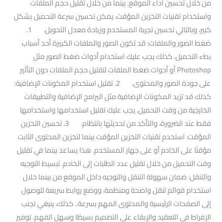
من خلال تحسين أداء الموقع. بينما من خلال تقليل حجم الملفات
واستخدام تقنيات التخزين المؤقت، يمكن تحسين سرعة التحميل بشكل
كبير، وبالتالي تحسين تجربة المستخدم وزيادة معدل التحويل. 1.
ضغط الصور والملفات: قد تكون الصور والملفات الكبيرة أحد أسباب
بطء التحميل. كذلك يجب عليك استخدام أدوات ضغط الصور مثل
Photoshop أو أدوات ضغط الملفات لتقليل حجم الملفات دون التأثير
على جودة الصور والمحتوى. 2. تقليل استخدام المكونات الإضافية:
كذلك قد تزيد المكونات الإضافية مثل البرامج الإضافية والتطبيقات
الخارجية من وقت التحميل. يجب عليك تقليل استخدامها واستخدامها
فقط عند الضرورة، والتأكد من تحديثها بانتظام. 3. تحسين التخزين
المؤقت: استخدم تقنيات التخزين المؤقت بينما لتخزين المحتوى الثابت
مؤقتًا على الخادم أو على جهاز المستخدم. هذا يساعد بينما في تقليل
وقت التحميل من خلال تقليل عدد الطلبات إلى الخادم. تبسيط التوجيه
والتنقل: ضمان سهولة التنقل والتوجيه داخل الموقع من بينما خلال
استخدام قوائم تنقل واضحة ومنظمة، ووضع روابط سريعة للوصول
إلى الصفحات الرئيسية والمحتوى المهم بسرعة.. كذلك، ينبغي تجنب
الإفراط في التعقيد والإبقاء على التصميم بسيطًا وسهل الفهم. توفير