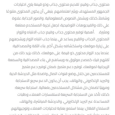
محتوى جذاب وقيم: تقديم محتوى جذاب وذو قيمة يلبي احتياجات
الجمهور المستهدف ويثير اهتمامهم. ينبغي أن يكون المحتوى متنوعًا
وشاملاً.كذلك ويشمل النصوص المعلوماتية. والصور الجذابة.علاوة
علي ذلك والفيديوهات التوضيحية، لجعل تجربة المستخدم ممتعة
ومثيرة. .أهمية توفير محتوى جذاب وقيم: جذب الانتباه والزوار:
المحتوى الجذاب والقيم يساعد في بينما جذب انتباه الزوار ويشجعهم
على زيارة موقعك واستكشافه بشكل أكبر. بناء الثقة والمصداقية:
عندما يجد الزوار محتوى ذو قيمة على موقعك. كذلك يزيد ذلك من
ثقتهم فيك كمصدر موثوق به ويساهم في بناء المصداقية والسمعة
الإيجابية لموقعك. توفير دعم متميز: ضمان توفير دعم متميز
للمستخدمين من خلال وضع قنوات اتصال واضحة مثل الدردشة الحية
والبريد الإلكتروني والهاتف. يجب أن يكون الدعم سريع الاستجابة
ومهنيًا لضمان حل مشاكل المستخدمين بفعالية. استجابة سريعة:
كذلك تأكد من الاستجابة السريعة لاستفسارات العملاء وطلبات
المساعدة عبر البريد الإلكتروني، والدردشة المباشرة، والهاتف.
الاستماع الفعّال: بينما استمع بعناية لاحتياجات العملاء وتوجيهاتهم،