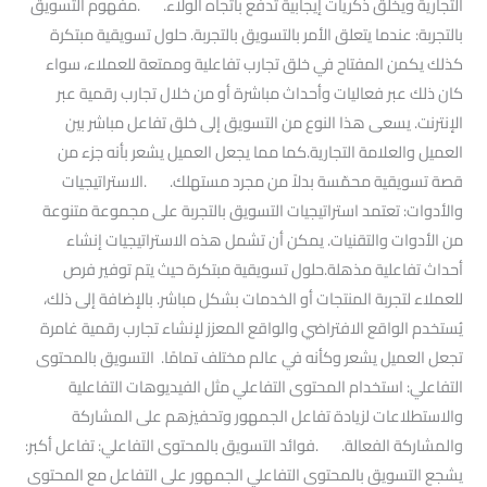
التجارية ويخلق ذكريات إيجابية تدفع باتجاه الولاء. .مفهوم التسويق
بالتجربة: عندما يتعلق الأمر بالتسويق بالتجربة. حلول تسويقية مبتكرة
كذلك يكمن المفتاح في خلق تجارب تفاعلية وممتعة للعملاء، سواء
كان ذلك عبر فعاليات وأحداث مباشرة أو من خلال تجارب رقمية عبر
الإنترنت. يسعى هذا النوع من التسويق إلى خلق تفاعل مباشر بين
العميل والعلامة التجارية.كما مما يجعل العميل يشعر بأنه جزء من
قصة تسويقية محمّسة بدلاً من مجرد مستهلك. .الاستراتيجيات
والأدوات: تعتمد استراتيجيات التسويق بالتجربة على مجموعة متنوعة
من الأدوات والتقنيات. يمكن أن تشمل هذه الاستراتيجيات إنشاء
أحداث تفاعلية مذهلة.حلول تسويقية مبتكرة حيث يتم توفير فرص
للعملاء لتجربة المنتجات أو الخدمات بشكل مباشر. بالإضافة إلى ذلك،
يُستخدم الواقع الافتراضي والواقع المعزز لإنشاء تجارب رقمية غامرة
تجعل العميل يشعر وكأنه في عالم مختلف تمامًا. التسويق بالمحتوى
التفاعلي: استخدام المحتوى التفاعلي مثل الفيديوهات التفاعلية
والاستطلاعات لزيادة تفاعل الجمهور وتحفيزهم على المشاركة
والمشاركة الفعالة. .فوائد التسويق بالمحتوى التفاعلي: تفاعل أكبر:
يشجع التسويق بالمحتوى التفاعلي الجمهور على التفاعل مع المحتوى