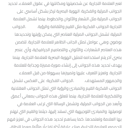
تعبر العلامة التجارية عن شخصيتها ومكانتها في عقول العملاء. تحديد
الجوانب المرئية والفكرية: الهوية البصرية تركز بشكل أساسي على
الجوانب المرئية مثل الشعار والألوان والخطوط. بينما تشمل العلامة
التجارية الجوانب الفكرية مثل القيم والثقافة والرؤية. .الجوانب
المرئية: تشمل الجوانب المرئية العناصر التي يمكن رؤيتها وتحديدها
بوضوح، وهي عوامل تمثل الجانب الظاهر للعلامة التجارية. تتضمن
هذه العناصر الشعارات، والألوان، والتصاميم الجرافيكية، وأي عنصر
بصري آخر يتم استخدامه لتمثيل الهوية البصرية للعلامة التجارية. بينما
يهدف تحديد هذه الجوانب إلى إنشاء صورة مميزة وجذابة للعلامة
التجارية. وتعزيز التعرف عليها وتمييزها بسهولة من قبل العملاء
والجمهور المستهدف. .الجوانب الفكرية: على العكس، تشمل
الجوانب الفكرية القيم والمبادئ والرؤية التي تمثل الجوانب العقلانية
والتفكيرية للعلامة التجارية. بينما تتعلق هذه الجوانب بمعاني أعمق
وأبعد من الجوانب المرئية، وتشمل الرسالة التي ترغب العلامة في
توصيلها. والمبادئ التوجيهية التي تستند إليها، حيثما والقيم التي تهتم
بها العلامة وتعتمدها. كما يساهم تحديد هذه الجوانب في تعزيز فهم
الجمهور للعلامة التجارية، وبناء علاقة أكثر تفاعلًا وتأثيرًا معها النطاق