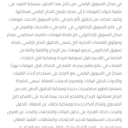
في مجال التسويق الرقمي. من خلال هذا التحليل، سنسلط الضوء على
كيفية تحولت [فيوهات] إلى محرك رئيسي للنجاح الرقمي لعملائها،
وكيف تمكنت من تحقيق تأثير كبير في عالم التسويق الحديث. فيوهات
في عالم التسويق الإلكتروني في عالم مليء بالتحديات والفرص في
مجال التسويق الإلكتروني، تبرز شركة فيوهات كشريك استراتيجي مبتكر
وموثوق للعلامات التجارية التي تسعى لتحقيق النجاح الرقمي. شركه
تسويق الالكتروني تجمع فيوهات بين الإبداع والتقنية والتفاعل
الاجتماعي لتقديم حلول تسويقية فريدة ومبتكرة تلبي احتياجات
العملاء في عالم متغير بسرعة. التميز في الابتكار: تتبنى فيوهات نهجاً
مبتكراً في التسويق الرقمي، مع التركيز على استخدام أحدث التقنيات
والأدوات لتحليل البيانات وتصميم الحملات الفعالة. تسعى الشركة
باستمرار لتطوير استراتيجيات جديدة ومبتكرة لتحقيق أقصى قدر من
النجاح لعملائها. الإبداع والتفكير الجديد: بينما قدرة على التفكير خارج
الصندوق وابتكار أفكار جديدة ومبتكرة تختلف عن المعتاد. التحليل
والبحث: كذلك القدرة على تحليل البيانات والاتجاهات والبحث عن الفرص
والتحديات المستقبلية لتحديد الاحتياجات والمتطلبات. التنفيذ الفعّال:
بينما قدرة على تنفيذ الأفكار بشكل فعّال ومنظم، مع التركيز على