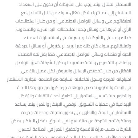
الاستماع الفعّال: بينما يجب على الشركات أن تكون على استعداد
للاستماع إلى عملائها بشكل فعّال. سواء من خلال التفاعل مع
تعليقاتهم على وسائل التواصل الاجتماعي أو من خلال استطلاعات
الرأي أو غيرها من وسائل جمع الملاحظات. الرد السريع والمتجاوب:
كذلك يجب على الشركات الرد بسرعة على استفسارات العملاء
وتعليقاتهم. سواء كان ذلك عبر البريد الإلكتروني أو رسائل الدردشة
الحية أو منصات وسائل التواصل الاجتماعي. مما يعزز ثقة العملاء
ورضاهم. التخصيص والشخصنة: بينما يمكن للشركات تعزيز التواصل
الفعّال من خلال تخصيص الرسائل والعروض لكل عميل بناءً على
احتياجاته الفردية وسجل تفاعلاته السابقة مع العلامة التجارية. الاستثمار
في البحث والتطوير: تخصص فيوهات جزءاً كبيراً من مواردها للبحث
والتطوير. حيث تسعى باستمرار إلى تطبيق أحدث التقنيات والأفكار
الإبداعية في عمليات التسويق الرقمي. الابتكار والتميز: بينما يساعد
الاستثمار في البحث والتطوير على تطوير منتجات وخدمات جديدة
ومبتكرة تميز الشركة عن منافسيها في السوق. بفضل الابتكار. يمكن
للشركات كسب ميزة تنافسية وتحقيق التميز في الصناعة. تحسين
الجودة والأداء: كذلك من خلال البحث والتطوير، يمكن للشركات تحسين