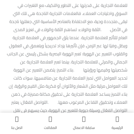
للعلامة التجارية على قدرتها على التطور والتكيف مع التغيرات في
السوق واحتياجات العملاء. فالعلامات التجارية الناجحة هي تلك التي
تبقى متجددة وحية، مع الاحتفاظ بالعناصر الأساسية التي جعلتها ناجحة
في الأصل. .الثقة والولاء: تساهم الثقة والولاء في تعزيز المدى
العام للتأثير للعلامة التجارية. عندما يثق الجمهور في العلامة التجارية
ويظل وفيًا لها عبر الزمن، فإن تأثيرها يزداد تدريجياً ويتعمق في العقول
والقلوب التعبير عن الهوية: تعبر الهوية البصرية بشكل رئيسي عن الجانب
الجمالي والمرئي للعلامة التجارية. بينما تعبر العلامة التجارية عن
شخصيتها وقيمها ورؤيتها .بناء التميز: يتضمن التعبير عن الهوية
تحديد العوامل التي تميز العلامة التجارية عن منافسيها، سواء كانت
تلك العوامل مرئية مثل الشعار والألوان أو فكرية مثل القيم والرؤية. إن
بناء التميز يساعد العلامة التجارية على تحقيق مكانة مميزة في ذهن
العملاء وتحقيق التفاعل المرغوب معها. .التواصل الفعّال: يعتبر
التواصل الفعّال وسيلة حيوية للتعبير عن الهوية، حيث يسهم في نقل
رسالة العلامة التجارية بشكل واضح وجذاب. يجب أن يكون التواصل
متناغمًا مع القيم والرؤية التي تمثل العلامة، سواء كان ذلك من خلال
الرئيسية
سابقة الاعمال
المقالات
اتصل بنا