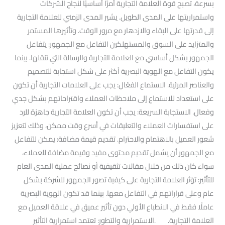
بسرعة، تصبح قوة العلامة التجارية أمرًا أساسيًا لنجاح الشركات
واستمراريتها على المدى الطويل. يشير المدى الزمني للعلامة التجارية
إلى قدرتها على البقاء والازدهار مع مرور الوقت. وتأثيرها المستمر
والمتزايد على السوق والمستهلكين التفاعل مع الجمهور: يتفاعل
الجمهور بشكل أساسي مع العلامة التجارية والرسالة التي تنقلها. بينما
يكون التفاعل مع الهوية البصرية أكثر على شكل استجابة للتصميم
والعناصر المرئية. الاستماع الفعّال: يجب على العلامات التجارية أن تكون
على استعداد للاستماع إلى ملاحظات العملاء واقتراحاتهم بشكل جدي
وفعال. الاستجابة السريعة: يجب أن تكون العلامة التجارية جاهزة للرد
على استفسارات العملاء والتعليقات في أسرع وقت ممكن، وذلك لتعزيز
شعور العميل بالاهتمام والاحترام. تقديم قيمة مضافة: يمكن للتفاعل
مع الجمهور أن يشمل تقديم محتوى مفيد وقيمة مضافة للعملاء،
سواء كان ذلك من خلال مقالات تثقيفية أو نصائح عملية المدى العام
للتأثير: تؤثر العلامة التجارية على كيفية تصور الجمهور للشركة بشكل
عام وعلى قراراتهم في التفاعل معها. بينما قد تكون الهوية البصرية
عاملًا فقط في الانطباع الأولي دون تأثير عميق في علاقة العميل مع
العلامة التجارية. .الاستمرارية والتطور: تعتمد استمرارية التأثير