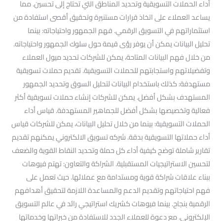
أداء الحملات التسويقية وتحديد المناطق التي تحتاج إلى تحسين. مما
يساعد العملاء على اتخاذ قرارات مستنيرة وتحقيق أقصى استفادة من
استثماراتهم في التسويق الرقمي. فهم الجمهور واحتياجاته: بينما
تحليل البيانات يمكن أن يوفر رؤى قيمة حول سلوك الجمهور واحتياجاته.
من خلال فهم البيانات المتاحة، يمكن للشركات تحديد ميول العملاء
وتفضيلاتهم واستجابتهم للحملات التسويقية. تقديم حملات تسويقية
مستهدفة: كذلك باستخدام البيانات لتحليل السوق وتحديد الجمهور
المستهدف بشكل أفضل. يمكن للشركات إنشاء حملات تسويقية أكثر
فعالية وتخصيصها بشكل أفضل للجماهير المستهدفة. قياس أداء
الحملات التسويقية: بينما من خلال تحليل البيانات، يمكن للشركات قياس
أداء حملاتها التسويقية بدقة. شركه تسويق الالكتروني يمكنهم تقديم
تقارير شاملة توضح كيفية أداء كل حملة وتحديد النقاط القوية والضعف
لتحسين الاستراتيجيات المستقبلية. الشراكة والتعاون: تهتم فيوهات
ببناء علاقات شراكة قوية ومستدامة مع عملائها. حيث تعمل على
فهم احتياجاتهم وتقديم الدعم والمساعدة اللازمة لتحقيق أهدافهم
الرقمية بنجاح. بينما فيوهات كشريك استراتيجي رائد في عالم التسويق
الإلكتروني. مع دعوة للعملاء الجدد للاستفادة من خبراتها وخدماتها