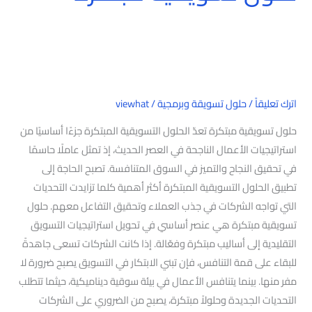
اترك تعليقاً
/
حلول تسويقة وبرمجية
/
viewhat
حلول تسويقية مبتكرة تعدّ الحلول التسويقية المبتكرة جزءًا أساسيًا من
استراتيجيات الأعمال الناجحة في العصر الحديث، إذ تمثل عاملًا حاسمًا
في تحقيق النجاح والتميز في السوق المتنافسة. تصبح الحاجة إلى
تطبيق الحلول التسويقية المبتكرة أكثر أهمية كلما تزايدت التحديات
التي تواجه الشركات في جذب العملاء وتحقيق التفاعل معهم. حلول
تسويقية مبتكرة هي عنصر أساسي في تحويل استراتيجيات التسويق
التقليدية إلى أساليب مبتكرة وفعّالة. إذا كانت الشركات تسعى جاهدةً
للبقاء على قمة التنافس، فإن تبني الابتكار في التسويق يصبح ضرورة لا
مفر منها. بينما يتنافس الأعمال في بيئة سوقية ديناميكية، حيثما تتطلب
التحديات الجديدة وحلولاً مبتكرة، يصبح من الضروري على الشركات