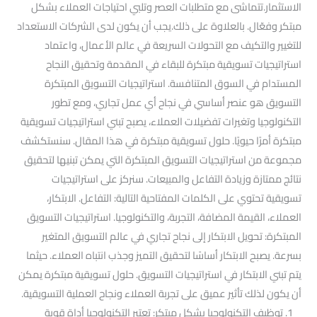
الاستثمار.تتماشى مع متطلبات العصر وتلبي احتياجات العملاء بشكل
مبتكر وفعّال. بالعلاوة على ذلك.يجب أن يكون لدى الشركات الاستعداد
للتغيير والتكيف مع التحولات السريعة في عالم الأعمال، واعتماد
استراتيجيات تسويقية مبتكرة للبقاء في المقدمة وتحقيق النجاح
المستدام في السوق المتنافسة. استراتيجيات التسويق المبتكرة
التسويق هو عنصر أساسي في نجاح أي عمل تجاري، ومع تطور
التكنولوجيا وتغيرات تفضيلات العملاء، يصبح تبني استراتيجيات تسويقية
مبتكرة أمرًا حيويًا. حلول تسويقية مبتكرة في هذا المقال. سنستكشف
مجموعة من استراتيجيات التسويق المبتكرة التي يمكن تبنيها لتحقيق
نتائج ممتازة وزيادة التفاعل والمبيعات. سنركز على استراتيجيات
تسويقية تحتوي على الكلمات المفتاحية التالية: التفاعل. الابتكار،
العملاء، القيمة المضافة، التجربة، والتكنولوجيا. استراتيجيات التسويق
المبتكرة: تحويل الابتكار إلى نجاح تجاري في عالم التسويق المتغير
بسرعة. يصبح الابتكار أساسًا لتحقيق التميز وجذب انتباه العملاء. حيثما
يتم تبني الابتكار في استراتيجيات التسويق. حلول تسويقية مبتكرة يمكن
أن يكون لذلك تأثير عميق على تجربة العملاء ونجاح العملية التسويقية.
1. توظيف التكنولوجيا بشكل مبتكر: تعتبر التكنولوجيا أداة قوية