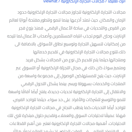
اترك تعليقاً
/
مجالات التجارة الإلكترونية
/
viewhat
مجالات التجارة الإلكترونية تتجاوز مجالات التجارة الإلكترونية حدود
الزمان والمكان. حيث تمتد أذرعها بينما تنمو وتتطور.مفتحة أبوابًا لعالم
من الفرص والتحديات في ساحة الأعمال الرقمي. فمنذ بزوغ فجر
الإنترنت وحتى اليوم.تجذب انتباه المستثمرين وأصحاب الأعمال.لما تتيحه
من إمكانيات لتسهيل التجارة وتوسيع نطاق الأسواق. بالاضافة الى
ذلك.تتنوع مجالات التجارة الإلكترونية في تقديم خدماتها
ومنتجاتها.حيثما يتم تقديم كل نوع من المجالات بشكل فريد
ومتميز.سواءً كان ذلك في مجال التجزئة الإلكترونية أو التسوق عبر
الإنترنت. حيث يتيح للمستهلكين الوصول إلى مجموعة واسعة من
المنتجات والخدمات بسهولة ويسر. بينما يشكل التحول الرقمي
والانتقال إلى التجارة الإلكترونية تحديات جديدة، يفتح أيضًا آفاقًا واسعة
للنمو والتوسع للشركات والأفراد على حد سواء. حيثما تتواجد الفرص،
تتواجد أيضًا التحديات.كما يتطلب النجاح في مجالات التجارة الإلكترونية
فهمًا عميقًا لاحتياجات السوق والعملاء.وتقديم حلول مبتكرة تلبي تلك
الاحتياجات. أهمية مجالات التجارة الإلكترونية تعتبر من أهم القطاعات
في الاقتصاد العالمي في الوقت الحاضر. إذ يشهد العالم تحولًا هائلًا