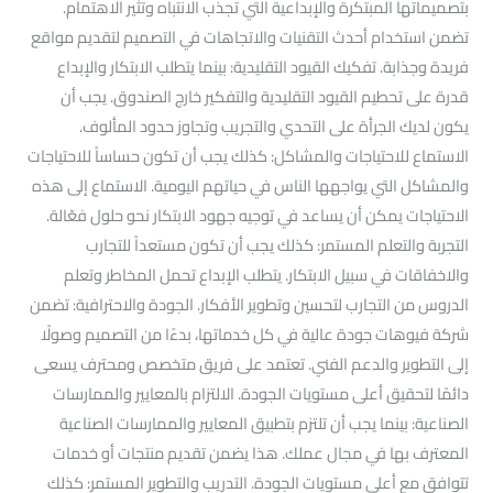
بتصميماتها المبتكرة والإبداعية التي تجذب الانتباه وتثير الاهتمام.
تضمن استخدام أحدث التقنيات والاتجاهات في التصميم لتقديم مواقع
فريدة وجذابة. تفكيك القيود التقليدية: بينما يتطلب الابتكار والإبداع
قدرة على تحطيم القيود التقليدية والتفكير خارج الصندوق. يجب أن
يكون لديك الجرأة على التحدي والتجريب وتجاوز حدود المألوف.
الاستماع للاحتياجات والمشاكل: كذلك يجب أن تكون حساساً للاحتياجات
والمشاكل التي يواجهها الناس في حياتهم اليومية. الاستماع إلى هذه
الاحتياجات يمكن أن يساعد في توجيه جهود الابتكار نحو حلول فعّالة.
التجربة والتعلم المستمر: كذلك يجب أن تكون مستعداً للتجارب
والاخفاقات في سبيل الابتكار. يتطلب الإبداع تحمل المخاطر وتعلم
الدروس من التجارب لتحسين وتطوير الأفكار. الجودة والاحترافية: تضمن
شركة فيوهات جودة عالية في كل خدماتها، بدءًا من التصميم وصولًا
إلى التطوير والدعم الفني. تعتمد على فريق متخصص ومحترف يسعى
دائمًا لتحقيق أعلى مستويات الجودة. الالتزام بالمعايير والممارسات
الصناعية: بينما يجب أن تلتزم بتطبيق المعايير والممارسات الصناعية
المعترف بها في مجال عملك. هذا يضمن تقديم منتجات أو خدمات
تتوافق مع أعلى مستويات الجودة. التدريب والتطوير المستمر: كذلك