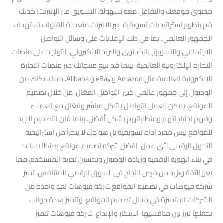
محتوى موقعك والتفاعل معه بسهولة. التسويق عبر الإنترنت: كذلك
قم بتطوير استراتيجيات تسويقية عبر الإنترنت متعددة القنوات تستهدف
الجمهور العالمي. بما في ذلك الإعلانات على وسائل التواصل
الاجتماعي والتسويق بالمحتوى والبريد الإلكتروني. التواجد على منصات
التجارة الإلكترونية العالمية: بينما قم ببيع منتجاتك عبر منصات التجارة
الإلكترونية العالمية مثل Amazon و eBay و Alibaba، مما يمكنك من
الوصول إلى جمهور عالمي كبير. التواصل الفعّال: من خلال تصميم
المواقع. يمكن للعمل التواصل بشكل مباشر وفعّال مع العملاء
وفهم احتياجاتهم ومتطلباتهم بشكل أفضل. بينما فإن التصميم الجيد
للمواقع ليس مجرد أداة تسويقية بل هو جزء لا يتجزأ من استراتيجية
التحول الرقمي لأي عمل. افضل شركه تصميم مواقع بطنطا يساعد
في بناء الهوية الرقمية وزيادة الوصول وتحسين تجربة المستخدم، مما
يعزز الثقة ويزيد من فرص النجاح في السوق الرقمي المتنافس. تميز
شركة فيوهات في تصميم المواقع شركة فيوهات تعد واحدة من
الشركات المتميزة في مجال تصميم المواقع، وتتميز بعدة جوانب
تجعلها تبرز بين منافسيها: الابتكار والإبداع: شركة فيوهات تتميز