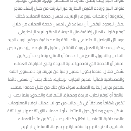
قنوات البيع: بينما يمكن للشركات استخدام الوجود الرقمي لتوسيع
قنوات البيع وزيادة الفرص التجارية عبر الإنترنت من خلال إنشاء متاجر
إلكترونية أو منصات للبيع عبر الإنترنت. تحسين خدمة العملاء: كذلك
يمكن للوجود الرقمي أن يساعد في تحسين خدمة العملاء من خلال
توفير قنوات اتصال إضافية مثل الدردشة الحية والبريد الإلكتروني
ووسائل التواصل الاجتماعي. بناء الثقة والمصداقية: موقع الويب الجيد
يعكس مصداقية العمل ويبث الثقة في عقول الزوار. مما يزيد من فرص
التفاعل والتحويل. التميز في الخدمة أو المنتج: بينما يجب أن يكون
المنتج أو الخدمة التي تقدمها عالية الجودة وتلبي احتياجات العملاء
بشكل فعّال. عندما يكون العميل راضياً عن تجربته، يزداد مستوى الثقة
والمصداقية تلقائياً. تقديم التجارب الإيجابية: كذلك يجب أن تسعى دائما
لتقديم تجارب إيجابية للعملاء. سواء كان ذلك من خلال خدمة العملاء
الرائعة أو توفير تجارب فريدة ومميزة. الشفافية والصدق: بينما يجب أن
تكون شفافاً وصادقاً في كل جانب من جوانب عملك. توفير المعلومات
بشكل صريح وصادق حول المنتجات أو الخدمات التي تقدمها يبني الثقة
والمصداقية. التواصل الفعّال: كذلك يجب أن تكون متاحاً للعملاء
وتستجيب لاحتياجاتهم واستفساراتهم بسرعة. الاستماع لآرائهم