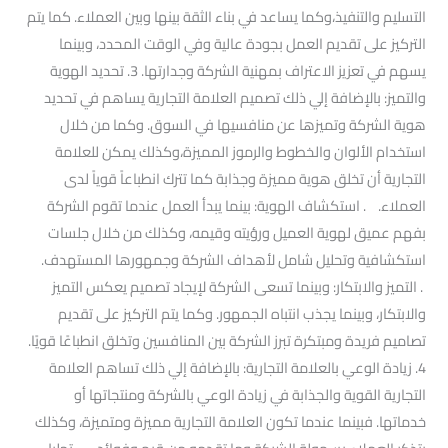
التسليم والتنفيذ،وكما يساعد في بناء الثقة بينها وبين العملاء. كما يتم
التركيز على تقديم العمل بجودة عالية وفي الوقت المحدد، وبينما
يسهم في تعزيز الاعتراف بمهنية الشركة وجدارتها. 3. تحديد الهوية
والتميز: بالإضافة إلي ذلك تصميم العلامة التجارية يساهم في تحديد
هوية الشركة وتميزها عن منافسيها في السوق. وكما من خلال
استخدام الألوان والخطوط والرموز المميزة،وكذلك يمكن للعلامة
التجارية أن تخلق هوية مميزة وجذابة كما تترك انطباعاً قوياً لدى
العملاء. . استكشاف الهوية: بينما يبدأ العمل عندما تقوم الشركة
بفهم عميق لهوية العميل ورؤيته وقيمه، وكذلك من خلال جلسات
استكشافية وتحليل شامل لأهداف الشركة وجمهورها المستهدف.
. التميز والابتكار: وبينما تسعى الشركة لإيجاد تصميم يعكس التميز
والابتكار، وبينما يجذب انتباه الجمهور. وكما يتم التركيز على تقديم
تصاميم فريدة ومبتكرة تبرز الشركة بين المنافسين وتخلق انطباعًا قويًا.
4. زيادة الوعي بالعلامة التجارية: بالإضافة إلي ذلك تساهم العلامة
التجارية القوية والجذابة في زيادة الوعي بالشركة ومنتجاتها أو
خدماتها. فبينما عندما تكون العلامة التجارية مميزة ومتميزة، وكذلك