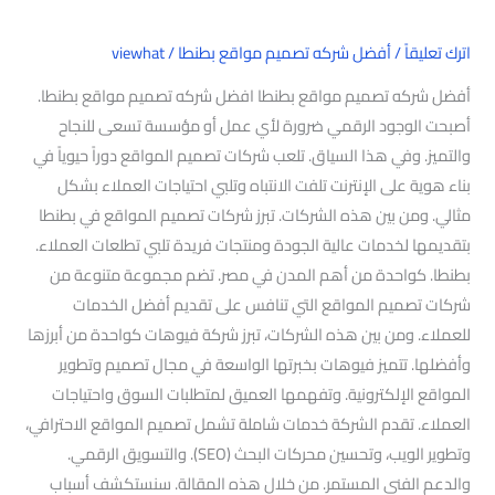
اترك تعليقاً
/
أفضل شركه تصميم مواقع بطنطا
/
viewhat
أفضل شركه تصميم مواقع بطنطا افضل شركه تصميم مواقع بطنطا.
أصبحت الوجود الرقمي ضرورة لأي عمل أو مؤسسة تسعى للنجاح
والتميز. وفي هذا السياق. تلعب شركات تصميم المواقع دوراً حيوياً في
بناء هوية على الإنترنت تلفت الانتباه وتلبي احتياجات العملاء بشكل
مثالي. ومن بين هذه الشركات. تبرز شركات تصميم المواقع في بطنطا
بتقديمها لخدمات عالية الجودة ومنتجات فريدة تلبي تطلعات العملاء.
بطنطا. كواحدة من أهم المدن في مصر. تضم مجموعة متنوعة من
شركات تصميم المواقع التي تنافس على تقديم أفضل الخدمات
للعملاء. ومن بين هذه الشركات، تبرز شركة فيوهات كواحدة من أبرزها
وأفضلها. تتميز فيوهات بخبرتها الواسعة في مجال تصميم وتطوير
المواقع الإلكترونية. وتفهمها العميق لمتطلبات السوق واحتياجات
العملاء. تقدم الشركة خدمات شاملة تشمل تصميم المواقع الاحترافي،
وتطوير الويب، وتحسين محركات البحث (SEO). والتسويق الرقمي.
والدعم الفني المستمر. من خلال هذه المقالة. سنستكشف أسباب