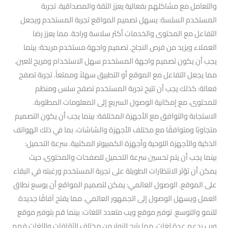
والتعامل مع مشاكلهم بفعالية يعزز الثقة والمصداقية. تجربة
المستخدم السلسة: يسهل تصميم المواقع تجربة المستخدم ويجعل
التفاعل مع المحتوى والخدمات أكثر سلاسة وراحة. مما يعزز رضا
العملاء ويزيد من فرص النجاح. تصميم واجهة مستخدم مريحة: بينما
يجب أن يكون تصميم واجهة المستخدم سهل الاستخدام ومريح للعين.
مما يجعل التفاعل مع الموقع أو التطبيق سهلاً وممتعاً. تجربة تصفح
فعالة: كذلك يجب أن تتيح تجربة المستخدم تصفح سلس ومنظم
للمحتوى، مع إمكانية الوصول السريع إلى المعلومات المطلوبة.
الاستجابة والتوافق مع الأجهزة المختلفة: بينما يجب أن يكون التصميم
متجاوبًا ومتوافقًا مع مختلف الأجهزة والشاشات. بما في ذلك الهواتف
الذكية والأجهزة اللوحية وأجهزة الكمبيوتر المكتبية. سرعة التحميل:
بينما يجب أن يتم تحسين سرعة التحميل للصفحات والمحتوى، حيث
يمكن أن تؤثر الانتظارات الطويلة على تجربة المستخدم ورغبته في البقاء
على الموقع. الوصول العالمي: يمكن لتصميم المواقع أن يوسع نطاق
العمل ويسهل الوصول إلى الجمهور العالمي. مما يفتح آفاقًا جديدة
للنمو والتوسع. توفير موقع ويب متعدد اللغات: بينما قم بتوفير موقع
ويب يدعم عدة لغات. مما يتيح للزوار من مختلف الثقافات واللغات فهم