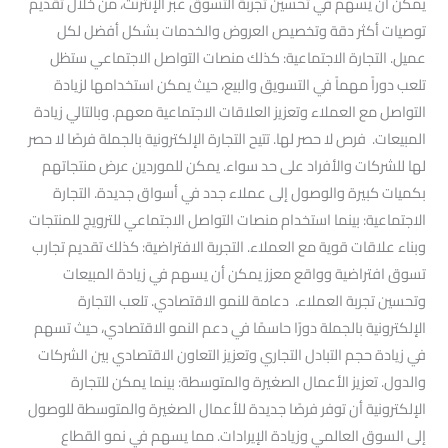
يمكن أن يسهم في تحسين تجربة التسوق عبر الإنترنت، من خلال تقديم
توصيات أكثر دقة وتخصيص العروض والخدمات بشكل أفضل لكل
عميل. التجارة الاجتماعية: كذلك منصات التواصل الاجتماعي ستظل
تلعب دوراً مهماً في التسويق والبيع، حيث يمكن استخدامها لزيادة
التواصل مع العملاء وتعزيز العلاقات الاجتماعية معهم. وبالتالي زيادة
المبيعات. فرص لا حصر لها. تتيح التجارة الإلكترونية بالجملة فرصًا لا حصر
لها للشركات والأفراد على حد سواء. يمكن للموردين عرض منتجاتهم
بكميات كبيرة والوصول إلى عملاء جدد في أسواق جديدة. التجارة
الاجتماعية: بينما استخدام منصات التواصل الاجتماعي للترويج للمنتجات
وبناء علاقات قوية مع العملاء. التجربة الافتراضية: كذلك تقديم تجارب
تسوق افتراضية وواقع معزز يمكن أن يسهم في زيادة المبيعات
وتحسين تجربة العملاء. دعامة للنمو الاقتصادي. تلعب التجارة
الإلكترونية بالجملة دورًا حاسمًا في دعم النمو الاقتصادي، حيث تسهم
في زيادة حجم التبادل التجاري وتعزيز التعاون الاقتصادي بين الشركات
والدول. تعزيز الأعمال الصغيرة والمتوسطة: بينما يمكن للتجارة
الإلكترونية أن توفر فرصًا جديدة للأعمال الصغيرة والمتوسطة للوصول
إلى السوق العالمي وزيادة الإيرادات. مما يسهم في نمو القطاع