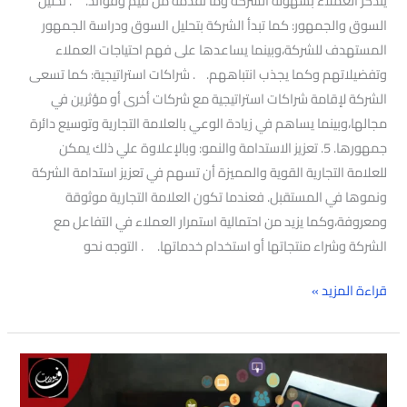
يتذكر العملاء بسهولة الشركة وما تقدمه من قيم وفوائد. . تحليل
السوق والجمهور: كما تبدأ الشركة بتحليل السوق ودراسة الجمهور
المستهدف للشركة،وبينما يساعدها على فهم احتياجات العملاء
وتفضيلاتهم وكما يجذب انتباههم. . شراكات استراتيجية: كما تسعى
الشركة لإقامة شراكات استراتيجية مع شركات أخرى أو مؤثرين في
مجالها،وبينما يساهم في زيادة الوعي بالعلامة التجارية وتوسيع دائرة
جمهورها. 5. تعزيز الاستدامة والنمو: وبالإعلاوة علي ذلك يمكن
للعلامة التجارية القوية والمميزة أن تسهم في تعزيز استدامة الشركة
ونموها في المستقبل. فعندما تكون العلامة التجارية موثوقة
ومعروفة،وكما يزيد من احتمالية استمرار العملاء في التفاعل مع
الشركة وشراء منتجاتها أو استخدام خدماتها. . التوجه نحو
قراءة المزيد »
مجالات
التجارة