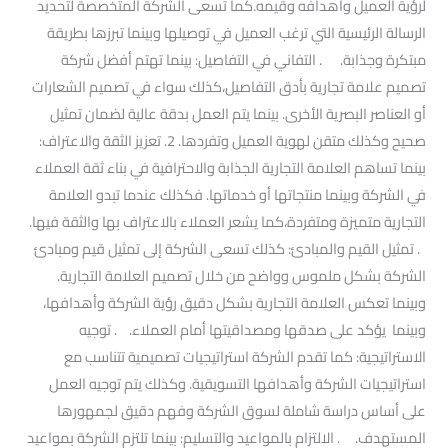
لرؤية العميل وأهدافه وقيمه.كما تسعى الشركة المتخصصة لتحديد
الرسالة الرئيسية التي ترغب العميل في توصيلها وبينما تبرزها بطريقة
مبتكرة وجذابة. . التفاني في التفاصيل: بينما تهتم أفضل شركة
تصميم علامة تجارية بأدق التفاصيل،كذلك سواء في تصميم الشعارات
أو العناصر البصرية الأخرى. بينما يتم العمل بدقة عالية لضمان تمثيل
صحيح وكذلك متقن لهوية العميل وتفردها. 2. تعزيز الثقة والاعتراف:
بينما تساهم العلامة التجارية الجذابة والاحترافية في بناء ثقة العملاء
في الشركة وبينما منتجاتها أو خدماتها. فكذلك عندما تبدو العلامة
التجارية متميزة ومتفردة،كما يشعر العملاء بالاعتراف بها والثقة فيها.
. تمثيل القيم والمبادئ: كذلك تسعى الشركة إلى تمثيل قيم ومبادئ
الشركة بشكل ملموس وواضح من خلال تصميم العلامة التجارية.
وبينما تعكس العلامة التجارية بشكل دقيق رؤية الشركة وأهدافها،
وبينما يؤكد على صدقها ومصداقيتها أمام العملاء. . توجيه
الاستراتيجية: كما تقدم الشركة استراتيجيات تصميمية تتناسب مع
استراتيجيات الشركة وأهدافها التسويقية. وكذلك يتم توجيه العمل
على أساس دراسة شاملة لسوق الشركة وفهم دقيق لجمهورها
المستهدف. . الالتزام بالمواعيد والتسليم: بينما تلتزم الشركة بمواعيد