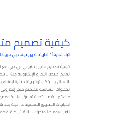
كيفية تصميم متج
كيفية
تصميم
متجر
اترك تعليقاً
/
تطبيقات وبرمجة
,
دبي فيوها
إلكتروني
كيفية تصميم متجر إلكتروني في دبي مع ال
في
العالم.أصبحت التجارة الإلكترونية جزءًا لا يت
دبي
للأعمال والابتكار، توفر بيئة مثالية لإنشاء
الخطوات الأساسية لتصميم متجر إلكتروني ن
مراعاتها لضمان تجربة تسوق سلسة ومميزة
احتياجات الجمهور المستهدف، حيث يعد هذا
التي سيوفرها متجرك. سنناقش كيفية جمع ال