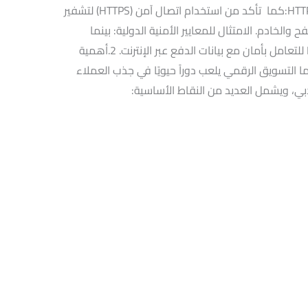
الاختراقات والسرقة. استخدام بروتوكول HTTPS:كما تأكد من استخدام اتصال آمن (HTTPS) لتشفير
والخادم. الامتثال للمعايير الأمنية الدولية: بينما
تطبيق معايير الأمان العالمية مثل PCI DSS للتعامل بأمان مع بيانات الدفع عبر الإنترنت. 2.أهمية
ما التسويق الرقمي يلعب دوراً حيويًا في جذب العملاء
دبي، ويشمل العديد من النقاط الأساسية: