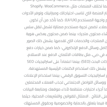
المتاحة. . اختيار منصة المتجر الإلكتروني: بينما تختلف المنصات مثل Shopify، WooCommerce،
. اختر المنصة التي تناسب احتياجاتك وميزانيتك وتوفر الأدوات
التي تحتاجها لإدارة متجرك بفعالية. . تصميم واجهة المستخدم (UI/UX): كما تأكد من أن تكون
عملاء. تضمن تجربة مستخدم ممتازة تشمل تنقل سلس
 إنشاء محتوى متجرك: بينما ضمن محتوى يعكس هوية
 المنتجات والخدمات التي تقدمها. يشمل ذلك الصور
امل وسائل الدفع الإلكتروني: كما ضمن خيارات دفع
في دبي، مثل بطاقات الائتمان، الدفع عند الاستلام،
والحوالات البنكية الإلكترونية. . تحسين محركات البحث (SEO): بينما اعتماداً على استراتيجيات SEO
. يشمل ذلك استخدام الكلمات الرئيسية المستهدفة،
 استراتيجيات التسويق الرقمي: بينما استخدام الإعلانات
، ووسائل التواصل الاجتماعي لجذب العملاء المحتملين
نما أجراء اختبارات منتظمة لأداء موقعك ومتابعة البيانات
 النتائج. . الامتثال للقوانين والتشريعات المحلية: حيثما
لية فيما يتعلق بالحماية والخصوصية وحقوق المستهلك