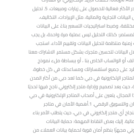
الإخبارية. حدد الحملات الأكثر نجاحًا والمصادر الأكثر فعالية للحصول على زيارات ومبيعات. 5. تحليل
 البيانات التجارية والمالية، مثل الإيرادات، التكاليف،
ختلفة، وضبط استراتيجيات التسعير بناءً على البيانات
التحسين المستمر: كذلك التحليل ليس عملية مرة واحدة، بل يجب
زمنية منتظمة لتحليل البيانات وتقييم الأداء. استجب
 البيانات لتحسين متجرك بشكل مستمر. الاشتراك معنا
ف أو الواتساب الخاص بنا ، أو ببساطة ملء نموذج
 للرد على جميع استفساراتك ومساعدتك في كل خطوة.
متاجر الإلكترونية في دبي كما تعد دبي من أكثر المدن
ة، حيث يعد تصميم وإدارة متجر إلكتروني ناجح فيها تحديًا
المجال، يتعين على أصحاب المتاجر الإلكترونية في دبي
التركيز على اثنين من العوامل الرئيسية: الأمان والتسويق الرقمي. 1.أهمية الأمان في متاجر
نجاح أي متجر إلكتروني في دبي، حيث يتطلب الأمر بناء
لية. إليك بعض النقاط المهمة: حماية البيانات
ي مجهزًا بنظم أمان قوية لحماية بيانات العملاء من