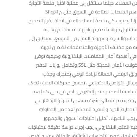
عملاء. حيثما سننتقل إلى عملية اختيار منصة التجارة
الإلكترونية المناسبة لمتجرك، مع مراجعة لأهم المنصات المتاحة في السوق مثل Shopify،
Mage. سنستعرض مزايا وعيوب كل منصة لمساعدتك في اتخاذ القرار الصحيح
ا سنتناول جوانب تصميم واجهة المستخدم وتجربة
جذاب والبسيط وسهولة التنقل في الموقع. سنتطرق إلى
 مع مختلف الأجهزة والمتصفحات لضمان تجربة
في أهمية أمان المعاملات الإلكترونية وكيفية توفير
بيئة آمنة لعملائك من خلال استخدام بروتوكولات الأمان الحديثة مثل SSL وتكامل بوابات الدفع
ويق الرقمي الفعالة لزيادة الوعي بمتجرك وجذب
العملاء المحتملين، بما في ذلك استخدام وسائل التواصل الاجتماعي، تحسين محركات البحث (SEO)،
الأساسية لتصميم متجر إلكتروني ناجح في دبي كما يعد
ي خطوة مهمة لأي شركة تسعى للنمو والازدهار في
التخطيط الجيد والتنفيذ المحكم لعدد من الخطوات
 يجب اتباعها: . تحليل احتياجات السوق والجمهور
المتجر الإلكتروني، يجب إجراء دراسة دقيقة لاحتياجات
يشمل فهم الاتجاهات الشرائية، والمنافسين، والفرص