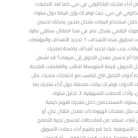
ين أداء متجرك الإلكتروني في دبي كما تعد التحليلات
لإلكتروني في دبي، حيث توفر لك رؤى قيمة حول سلوك
ن خلال استخدام البيانات بشكل صحيح، يمكنك تحسين
 حضورك الرقمي بشكل عام. في هذا المقال، سنلقي نظرة
على كيفية الاستفادة من التحليلات والبيانات لتحقيق هذه الأهداف. 1. تحديد الأهداف والمؤشرات
البيانات، يجب عليك تحديد أهداف واضحة لمتجرك
وار؟ أم تحسين معدل التحويل إلى مبيعات؟ قد تشمل
دل التحويل، قيمة المتوسطة للطلب، والتعاملات الناجحة.
ختر أدوات التحليل التي تتناسب مع احتياجات متجرك، مثل
Google Anal أو Shopify Analytics. تلك الأدوات توفر لك بيانات مفصلة حول أداء متجرك بما
في ذلك مصادر الزيارات، سلوك المستخدمين، وأداء الحملات التسويقية. 3. تحليل سلوك
يل سلوك المستخدمين داخل متجرك لفهم كيفية
 مثل صفحات الهبوط ذات معدل انتقال عالٍ، أو
ن شراء. استفد من الملاحظات لتحسين تجربة التصفح
تحليل أداء الحملات التسويقية: كما قم بتقييم أداء حملات التسويق
الرقمي التي تقوم بها، سواء كانت إعلانات Google Ads، حملات البريد الإلكتروني، أو النشرات