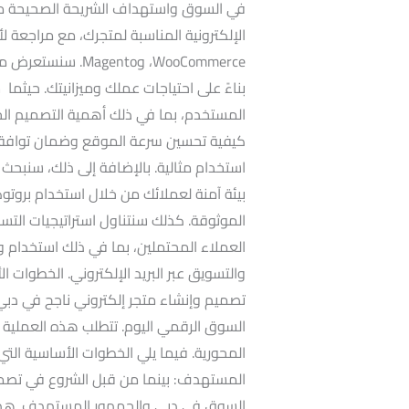
في السوق واستهداف الشريحة الصحيحة من ال
WooCommerce، وnto
بناءً على احتياجات عملك وميزانيتك. حيثم
المستخدم، بما في ذلك أهمية التصميم ال
كيفية تحسين سرعة الموقع وضمان توافقه
استخدام مثالية. بالإضافة إلى ذلك، سنبحث 
الموثوقة. كذلك سنتناول استراتيجيات التس
والتسويق عبر البريد الإلكتروني. الخطوات 
تصميم وإنشاء متجر إلكتروني ناجح في دب
السوق الرقمي اليوم. تتطلب هذه العملية 
المحورية. فيما يلي الخطوات الأساسية التي
المستهدف: بينما من قبل الشروع في تصميم 
السوق في دبي والجمهور المستهدف. هذا 