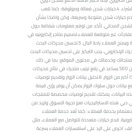
لضمان عدم وجود مشاكل تؤثر على تجربة الشراء. 4.خيارات شحن فعالة وموثوقة: كما تلعب
. قدم خيارات شحن متنوعة وسريعة، وكن واضحًا بشأن
 الشحن المجاني. تأكد من توفير معلومات شفافة حول
فاجآت غير متوقعة للعملاء.تصميم متاجر إلكترونيه في
دبي تقديم خدمة تتبع الشحن يعزز الشفافية ويمنح العملاء راحة البال. 5.تحسين محركات البحث
 متجرك الإلكتروني، يجب التركيز على تحسين محركات البحث
ة بمنتجاتك وخدماتك في محتوى الموقع، بما في ذلك
العناوين والوصف والبيانات الوصفية. تحسين SEO يساعد في رفع ترتيب متجرك في نتائج محركات
البحث، مما يزيد من رؤية المتجر ويجذب عددًا أكبر من الزوار. 6.تحليل بيانات الزوار وتقديم توصيات
ع بيانات حول سلوك الزوار يمكن أن يوفر رؤى قيمة
هذه البيانات، يمكنك تقديم توصيات مخصصة للمنتجات
 دبي هذه الاستراتيجيات تعزز تجربة التسوق وتزيد من
مالية تحويل الزوار إلى عملاء دائمين. 7.الاهتمام بخدمة العملاء: كما تُعد خدمة العملاء
ترونية. قدم خيارات متعددة للتواصل مع العملاء، مثل
لهاتف. احرص على الرد على استفسارات العملاء بسرعة