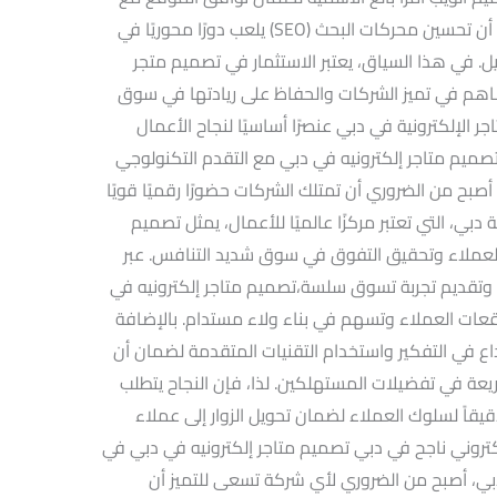
جميع الأجهزة وتعزيز تجربة المستخدم. كما أن تحسين محركات البحث (SEO) يلعب دورًا محوريًا في
يل. في هذا السياق، يعتبر الاستثمار في تصميم متجر
ساهم في تميز الشركات والحفاظ على ريادتها في سوق
ر الإلكترونية في دبي عنصرًا أساسيًا لنجاح الأعمال
صميم متاجر إلكترونيه في دبي مع التقدم التكنولوجي
 أصبح من الضروري أن تمتلك الشركات حضورًا رقميًا قويًا
ي، التي تعتبر مركزًا عالميًا للأعمال، يمثل تصميم
العملاء وتحقيق التفوق في سوق شديد التنافس. عبر
وتقديم تجربة تسوق سلسة،تصميم متاجر إلكترونيه في
عات العملاء وتسهم في بناء ولاء مستدام. بالإضافة
داع في التفكير واستخدام التقنيات المتقدمة لضمان أن
سريعة في تفضيلات المستهلكين. لذا، فإن النجاح يتطلب
يقاً لسلوك العملاء لضمان تحويل الزوار إلى عملاء
تروني ناجح في دبي تصميم متاجر إلكترونيه في دبي في
 دبي، أصبح من الضروري لأي شركة تسعى للتميز أن