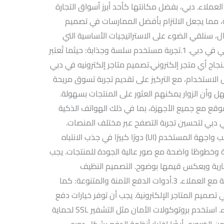
 العملاء. دبي، بفضل مكانتها كأحد أبرز أسواق التجارة
، مما يجعل الالتزام بأفضل الممارسات في تصميم
لمقال، سنلقي الضوء على الاستراتيجيات الأساسية التي
تساهم في تحقيق النجاح لمتجرك الإلكتروني في دبي. 1.تجربة مستخدم سلسة وجذابة: حيثما تُعتبر
ائز الأساسية لنجاح أي متجر إلكتروني.تصميم متاجر إلكترونيه في دبي
الاستخدام، مع التركيز على تقديم تجربة تسوق مريحة
 وأن الزوار يمكنهم العثور على المنتجات بسهولة.
وقع مع جميع الأجهزة، بما في ذلك الهواتف الذكية
في دبي لتحسين تجربة التصفح عبر مختلف المنصات.
2.تصميم واجهة مستخدم مميزة: بينما تلعب واجهة المستخدم (UI) دورًا كبيرًا في جذب الانتباه
بة وخطوطًا واضحة مع صور عالية الجودة للمنتجات. يجب
ارية ويعكس قيمها بوضوح. التصميم النظيف
والاحترافي يعزز مصداقية المتجر ويبني الثقة مع العملاء. 3.أدوات الدفع الآمنة والمتنوعة: كما
ي تصميم المتاجر الإلكترونية. يجب أن توفر خيارات دفع
متنوعة وآمنة لتلبية احتياجات جميع العملاء. استخدم بروتوكولات الأمان مثل التشفير SSL لحماية
ن الضروري أيضًا اختبار أنظمة الدفع بشكل دوري