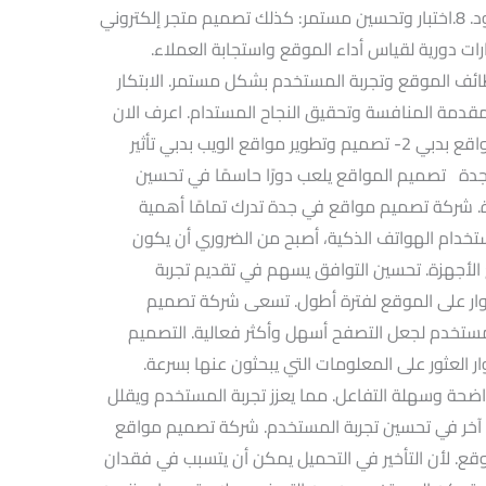
وفعالية، وقدم دعمًا يتسم بالاحترافية والود. 8.اختبار وتحسين مستمر: كذلك تصميم متجر إلكتروني
بارات دورية لقياس أداء الموقع واستجابة العملاء.
ئف الموقع وتجربة المستخدم بشكل مستمر. الابتكار
مقدمة المنافسة وتحقيق النجاح المستدام. اعرف الان
عن فيوهات : 1- شركة برمجة وتصميم مواقع بدبي 2- تصميم وتطوير مواقع الويب بدبي تأثير
دة تصميم المواقع يلعب دورًا حاسمًا في تحسين
. شركة تصميم مواقع في جدة تدرك تمامًا أهمية
ستخدام الهواتف الذكية، أصبح من الضروري أن يكون
الأجهزة. تحسين التوافق يسهم في تقديم تجربة
زوار على الموقع لفترة أطول. تسعى شركة تصميم
مستخدم لجعل التصفح أسهل وأكثر فعالية. التصميم
 العثور على المعلومات التي يبحثون عنها بسرعة.
 واضحة وسهلة التفاعل. مما يعزز تجربة المستخدم ويقلل
مًا آخر في تحسين تجربة المستخدم. شركة تصميم مواقع
ع. لأن التأخير في التحميل يمكن أن يتسبب في فقدان