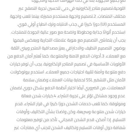
مع جميع الأجهزة، بما في ذلك الهواتف الذكية والأجهزة
اللوحية،تصميم متاجر إلكترونيه في دبي لتحسين تجربة التصفح عبر
مختلف المنصات. 2.تصميم واجهة مستخدم مميزة: بينما تلعب واجهة
المستخدم (UI) دورًا كبيرًا في جذب الانتباه وترك انطباع أولي قوي.
استخدم ألوانًا جذابة وخطوطًا واضحة مع صور عالية الجودة للمنتجات.
يجب أن يتماشى التصميم مع هوية علامتك التجارية ويعكس قيمها
بوضوح. التصميم النظيف والاحترافي يعزز مصداقية المتجر ويبني الثقة
مع العملاء. 3.أدوات الدفع الآمنة والمتنوعة: كما تُعتبر أمان الدفع من
الأولويات الأساسية في تصميم المتاجر الإلكترونية. يجب أن توفر خيارات
دفع متنوعة وآمنة لتلبية احتياجات جميع العملاء. استخدم بروتوكولات
الأمان مثل التشفير SSL لحماية بيانات العملاء وضمان سلامة
المعاملات. من الضروري أيضًا اختبار أنظمة الدفع بشكل دوري لضمان
عدم وجود مشاكل تؤثر على تجربة الشراء. 4.خيارات شحن فعالة
وموثوقة: كما تلعب خدمات الشحن دورًا كبيرًا في قرار الشراء. قدم
خيارات شحن متنوعة وسريعة، وكن واضحًا بشأن التكاليف وأوقات
التسليم. إذا أمكن، قدم الشحن المجاني. تأكد من توفير معلومات
شفافة حول أوقات التسليم وتكاليف الشحن لتجنب أي مفاجآت غير