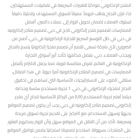
المتجر الإلكتروني مواكبًا للتغيرات السريعة في تفضيلات المستهلكين.
لذا، فإن النجاح يتطلب فهماً عميقاً للسوق المستهدف وتحليلاً دقيقاً
لسلوك العملاء لضمان تحويل الزوار إلى عملاء دائمين. أفضل
الممارسات لتصميم متجر إلكتروني ناجح في دبي تصميم متاجر إلكترونيه
في دبي في ظل التوسع السريع للتجارة الإلكترونية في دبي، أصبح من
الضروري لأي شركة تسعى للتميز أن تصمم متجرًا إلكترونيًا يتسم بالنجاح
ويجذب العملاء. دبي، بفضل مكانتها كأحد أبرز أسواق التجارة
الإلكترونية في العالم، تفرض منافسة قوية، مما يجعل الالتزام بأفضل
الممارسات في تصميم المتاجر الإلكترونية أمرًا حيويًا. في هذا المقال،
سنلقي الضوء على الاستراتيجيات الأساسية التي تساهم في تحقيق
النجاح لمتجرك الإلكتروني في دبي. 1.تجربة مستخدم سلسة وجذابة:
حيثما تُعتبر تجربة المستخدم (UX) من الركائز الأساسية لنجاح أي متجر
إلكتروني.تصميم متاجر إلكترونيه في دبي يجب أن يكون تصميم الموقع
بديهيًا وسهل الاستخدام، مع التركيز على تقديم تجربة تسوق مريحة
وسريعة. تأكد من أن التنقل في الموقع سهل وأن الزوار يمكنهم العثور
على المنتجات بسهولة. استخدم تصميمًا استجابيًا يضمن توافق الموقع