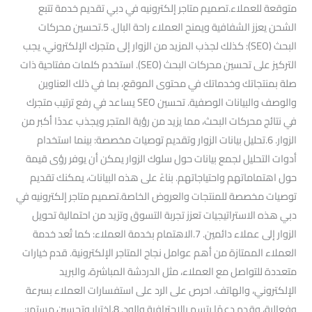
متوقعة للعملاء.تصميم متاجر إلكترونيه في دبي تقديم خدمة تتبع
الشحن يعزز الشفافية ويمنح العملاء راحة البال. 5.تحسين محركات
البحث (SEO): كذلك لجذب المزيد من الزوار إلى متجرك الإلكتروني، يجب
التركيز على تحسين محركات البحث (SEO). استخدم كلمات مفتاحية ذات
صلة بمنتجاتك وخدماتك في محتوى الموقع، بما في ذلك العناوين
والوصف والبيانات الوصفية. تحسين SEO يساعد في رفع ترتيب متجرك
في نتائج محركات البحث، مما يزيد من رؤية المتجر ويجذب عددًا أكبر من
الزوار. 6.تحليل بيانات الزوار وتقديم توصيات مخصصة: بينما استخدام
أدوات التحليل لجمع بيانات حول سلوك الزوار يمكن أن يوفر رؤى قيمة
حول اهتماماتهم واحتياجاتهم. بناءً على هذه البيانات، يمكنك تقديم
توصيات مخصصة للمنتجات والعروض الخاصة.تصميم متاجر إلكترونيه في
دبي هذه الاستراتيجيات تعزز تجربة التسوق وتزيد من احتمالية تحويل
الزوار إلى عملاء دائمين. 7.الاهتمام بخدمة العملاء: كما تُعد خدمة
العملاء الممتازة من أهم عوامل نجاح المتاجر الإلكترونية. قدم خيارات
متعددة للتواصل مع العملاء، مثل الدردشة المباشرة، والبريد
الإلكتروني، والهاتف. احرص على الرد على استفسارات العملاء بسرعة
وفعالية، وقدم دعمًا يتسم بالاحترافية والود. 8.اختبار وتحسين مستمر: