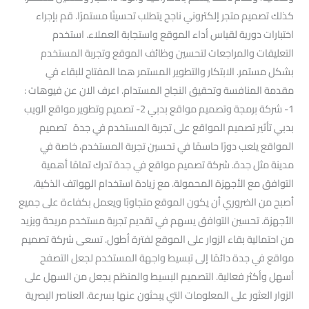
كذلك تصميم متجر إلكتروني ناجح يتطلب تحسينًا مستمرًا. قم بإجراء
اختبارات دورية لقياس أداء الموقع واستجابة العملاء. استخدم
التعليقات والمراجعات لتحسين وظائف الموقع وتجربة المستخدم
بشكل مستمر. الابتكار والتطوير المستمر هما المفتاح للبقاء في
مقدمة المنافسة وتحقيق النجاح المستدام. اعرف الان عن فيوهات :
1- شركة برمجة وتصميم مواقع بدبي 2- تصميم وتطوير مواقع الويب
بدبي تأثير تصميم المواقع على تجربة المستخدم في جدة تصميم
المواقع يلعب دورًا حاسمًا في تحسين تجربة المستخدم، خاصة في
مدينة مثل جدة. شركة تصميم مواقع في جدة تدرك تمامًا أهمية
التوافق مع الأجهزة المحمولة. مع زيادة استخدام الهواتف الذكية،
أصبح من الضروري أن يكون الموقع متجاوبًا ويعمل بكفاءة على جميع
الأجهزة. تحسين التوافق يسهم في تقديم تجربة مستخدم مريحة ويزيد
من احتمالية بقاء الزوار على الموقع لفترة أطول. تسعى شركة تصميم
مواقع في جدة دائمًا إلى تبسيط واجهة المستخدم لجعل التصفح
أسهل وأكثر فعالية. التصميم البسيط والمنظم يجعل من السهل على
الزوار العثور على المعلومات التي يبحثون عنها بسرعة. العناصر البصرية