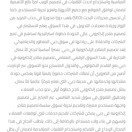
المناسبة واستخدام أحدث التقنيات في تصميم الويب أمرًا بالغ الأهمية
لضمان توافق الموقع مع جميع الأجهزة وتعزيز تجربة المستخدم. كما
أن تحسين محركات البحث (SEO) يلعب دورًا محوريًا في جذب المزيد من
الزوار وزيادة معدلات التحويل. في هذا السياق، يعتبر الاستثمار في
تصميم متجر إلكتروني عالي الجودة خطوة استراتيجية تساهم في تميز
الشركات والحفاظ على ريادتها في سوق دبي المتطور والديناميكي.
يُعد تصميم المتاجر الإلكترونية في دبي عنصرًا أساسيًا لنجاح الأعمال
التجارية في هذا السوق الرقمي المتنامي.تصميم متاجر إلكترونيه في
دبي مع التقدم التكنولوجي والتحول المتسارع نحو التسوق عبر الإنترنت،
أصبح من الضروري أن تمتلك الشركات حضورًا رقميًا قويًا يعكس جودة
منتجاتها وخدماتها. في مدينة دبي، التي تعتبر مركزًا عالميًا للأعمال،
يمثل تصميم متجر إلكتروني ناجح خطوة أولى نحو جذب العملاء
وتحقيق التفوق في سوق شديد التنافس. عبر التركيز على تصميم
واجهة مستخدم مميزة وتقديم تجربة تسوق سلسة،تصميم متاجر
إلكترونيه في دبي يمكن للشركات تقديم خدمات تلبي توقعات العملاء
وتسهم في بناء ولاء مستدام. بالإضافة إلى ذلك، يتطلب النجاح في هذا
المجال الإبداع في التفكير واستخدام التقنيات المتقدمة لضمان أن يظل