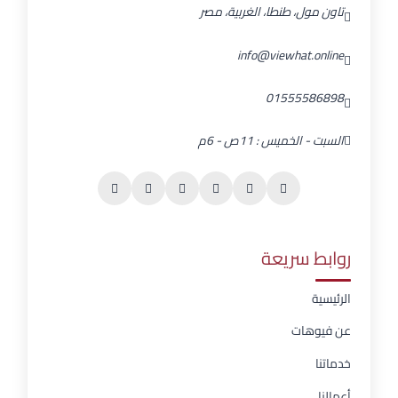
تاون مول، طنطا، الغربية، مصر
info@viewhat.online
01555586898
السبت - الخميس : 11ص - 6م
روابط سريعة
الرئيسية
عن فيوهات
خدماتنا
أعمالنا