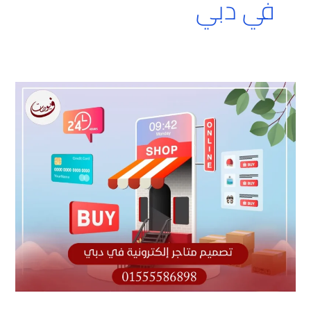
في دبي
تصميم
متاجر
إلكترونيه
في
دبي