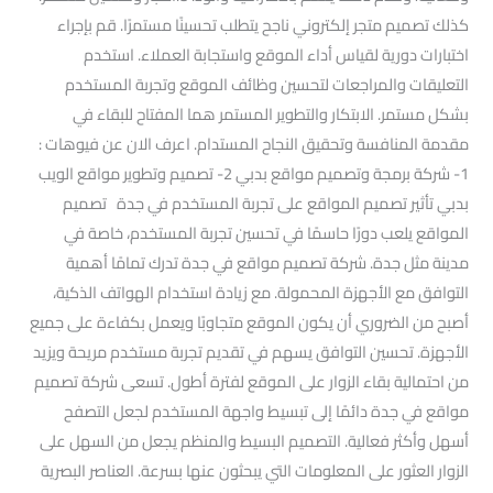
كذلك تصميم متجر إلكتروني ناجح يتطلب تحسينًا مستمرًا. قم بإجراء
اختبارات دورية لقياس أداء الموقع واستجابة العملاء. استخدم
التعليقات والمراجعات لتحسين وظائف الموقع وتجربة المستخدم
بشكل مستمر. الابتكار والتطوير المستمر هما المفتاح للبقاء في
مقدمة المنافسة وتحقيق النجاح المستدام. اعرف الان عن فيوهات :
1- شركة برمجة وتصميم مواقع بدبي 2- تصميم وتطوير مواقع الويب
بدبي تأثير تصميم المواقع على تجربة المستخدم في جدة تصميم
المواقع يلعب دورًا حاسمًا في تحسين تجربة المستخدم، خاصة في
مدينة مثل جدة. شركة تصميم مواقع في جدة تدرك تمامًا أهمية
التوافق مع الأجهزة المحمولة. مع زيادة استخدام الهواتف الذكية،
أصبح من الضروري أن يكون الموقع متجاوبًا ويعمل بكفاءة على جميع
الأجهزة. تحسين التوافق يسهم في تقديم تجربة مستخدم مريحة ويزيد
من احتمالية بقاء الزوار على الموقع لفترة أطول. تسعى شركة تصميم
مواقع في جدة دائمًا إلى تبسيط واجهة المستخدم لجعل التصفح
أسهل وأكثر فعالية. التصميم البسيط والمنظم يجعل من السهل على
الزوار العثور على المعلومات التي يبحثون عنها بسرعة. العناصر البصرية