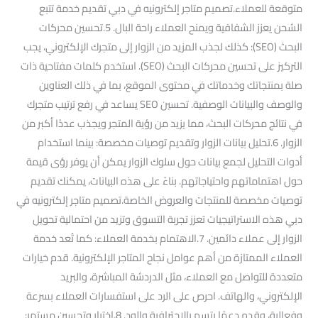
متوقعة للعملاء.تصميم متاجر إلكترونيه في دبي تقديم خدمة تتبع
الشحن يعزز الشفافية ويمنح العملاء راحة البال. 5.تحسين محركات
البحث (SEO): كذلك لجذب المزيد من الزوار إلى متجرك الإلكتروني، يجب
التركيز على تحسين محركات البحث (SEO). استخدم كلمات مفتاحية ذات
صلة بمنتجاتك وخدماتك في محتوى الموقع، بما في ذلك العناوين
والوصف والبيانات الوصفية. تحسين SEO يساعد في رفع ترتيب متجرك
في نتائج محركات البحث، مما يزيد من رؤية المتجر ويجذب عددًا أكبر من
الزوار. 6.تحليل بيانات الزوار وتقديم توصيات مخصصة: بينما استخدام
أدوات التحليل لجمع بيانات حول سلوك الزوار يمكن أن يوفر رؤى قيمة
حول اهتماماتهم واحتياجاتهم. بناءً على هذه البيانات، يمكنك تقديم
توصيات مخصصة للمنتجات والعروض الخاصة.تصميم متاجر إلكترونيه في
دبي هذه الاستراتيجيات تعزز تجربة التسوق وتزيد من احتمالية تحويل
الزوار إلى عملاء دائمين. 7.الاهتمام بخدمة العملاء: كما تُعد خدمة
العملاء الممتازة من أهم عوامل نجاح المتاجر الإلكترونية. قدم خيارات
متعددة للتواصل مع العملاء، مثل الدردشة المباشرة، والبريد
الإلكتروني، والهاتف. احرص على الرد على استفسارات العملاء بسرعة
وفعالية، وقدم دعمًا يتسم بالاحترافية والود. 8.اختبار وتحسين مستمر: