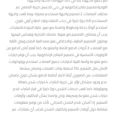
مع جميع الأجهزة، بما في ذلك الهواتف الذكية والأجهزة
اللوحية،تصميم متاجر إلكترونيه في دبي لتحسين تجربة التصفح عبر
مختلف المنصات. 2.تصميم واجهة مستخدم مميزة: بينما تلعب واجهة
المستخدم (UI) دورًا كبيرًا في جذب الانتباه وترك انطباع أولي قوي.
استخدم ألوانًا جذابة وخطوطًا واضحة مع صور عالية الجودة للمنتجات.
يجب أن يتماشى التصميم مع هوية علامتك التجارية ويعكس قيمها
بوضوح. التصميم النظيف والاحترافي يعزز مصداقية المتجر ويبني الثقة
مع العملاء. 3.أدوات الدفع الآمنة والمتنوعة: كما تُعتبر أمان الدفع من
الأولويات الأساسية في تصميم المتاجر الإلكترونية. يجب أن توفر خيارات
دفع متنوعة وآمنة لتلبية احتياجات جميع العملاء. استخدم بروتوكولات
الأمان مثل التشفير SSL لحماية بيانات العملاء وضمان سلامة
المعاملات. من الضروري أيضًا اختبار أنظمة الدفع بشكل دوري لضمان
عدم وجود مشاكل تؤثر على تجربة الشراء. 4.خيارات شحن فعالة
وموثوقة: كما تلعب خدمات الشحن دورًا كبيرًا في قرار الشراء. قدم
خيارات شحن متنوعة وسريعة، وكن واضحًا بشأن التكاليف وأوقات
التسليم. إذا أمكن، قدم الشحن المجاني. تأكد من توفير معلومات
شفافة حول أوقات التسليم وتكاليف الشحن لتجنب أي مفاجآت غير