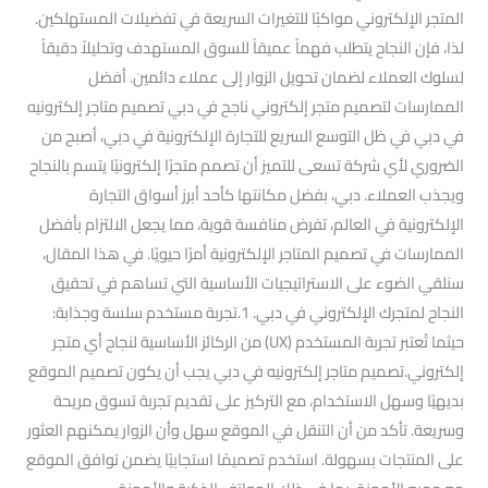
المتجر الإلكتروني مواكبًا للتغيرات السريعة في تفضيلات المستهلكين.
لذا، فإن النجاح يتطلب فهماً عميقاً للسوق المستهدف وتحليلاً دقيقاً
لسلوك العملاء لضمان تحويل الزوار إلى عملاء دائمين. أفضل
الممارسات لتصميم متجر إلكتروني ناجح في دبي تصميم متاجر إلكترونيه
في دبي في ظل التوسع السريع للتجارة الإلكترونية في دبي، أصبح من
الضروري لأي شركة تسعى للتميز أن تصمم متجرًا إلكترونيًا يتسم بالنجاح
ويجذب العملاء. دبي، بفضل مكانتها كأحد أبرز أسواق التجارة
الإلكترونية في العالم، تفرض منافسة قوية، مما يجعل الالتزام بأفضل
الممارسات في تصميم المتاجر الإلكترونية أمرًا حيويًا. في هذا المقال،
سنلقي الضوء على الاستراتيجيات الأساسية التي تساهم في تحقيق
النجاح لمتجرك الإلكتروني في دبي. 1.تجربة مستخدم سلسة وجذابة:
حيثما تُعتبر تجربة المستخدم (UX) من الركائز الأساسية لنجاح أي متجر
إلكتروني.تصميم متاجر إلكترونيه في دبي يجب أن يكون تصميم الموقع
بديهيًا وسهل الاستخدام، مع التركيز على تقديم تجربة تسوق مريحة
وسريعة. تأكد من أن التنقل في الموقع سهل وأن الزوار يمكنهم العثور
على المنتجات بسهولة. استخدم تصميمًا استجابيًا يضمن توافق الموقع