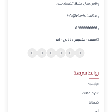
تاون مول، طنطا، الغربية، مصر
info@viewhat.online
01555586898
السبت - الخميس : 11ص - 6م
روابط سريعة
الرئيسية
عن فيوهات
خدماتنا
أعمالنا