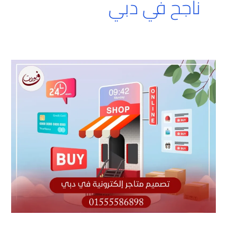
ناجح في دبي
تصميم
متاجر
إلكترونيه
في
دبي