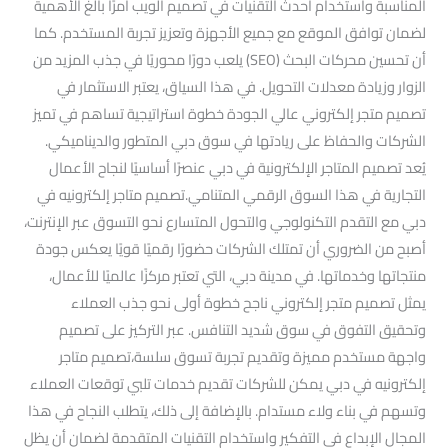
المناسبة واستخدام أحدث التقنيات في تصميم الويب أمرًا بالغ الأهمية
لضمان توافق الموقع مع جميع الأجهزة وتعزيز تجربة المستخدم. كما
أن تحسين محركات البحث (SEO) يلعب دورًا محوريًا في جذب المزيد من
الزوار وزيادة معدلات التحويل. في هذا السياق، يعتبر الاستثمار في
تصميم متجر إلكتروني عالي الجودة خطوة استراتيجية تساهم في تميز
الشركات والحفاظ على ريادتها في سوق دبي المتطور والديناميكي.
يُعد تصميم المتاجر الإلكترونية في دبي عنصرًا أساسيًا لنجاح الأعمال
التجارية في هذا السوق الرقمي المتنامي.تصميم متاجر إلكترونيه في
دبي مع التقدم التكنولوجي والتحول المتسارع نحو التسوق عبر الإنترنت،
أصبح من الضروري أن تمتلك الشركات حضورًا رقميًا قويًا يعكس جودة
منتجاتها وخدماتها. في مدينة دبي، التي تعتبر مركزًا عالميًا للأعمال،
يمثل تصميم متجر إلكتروني ناجح خطوة أولى نحو جذب العملاء
وتحقيق التفوق في سوق شديد التنافس. عبر التركيز على تصميم
واجهة مستخدم مميزة وتقديم تجربة تسوق سلسة،تصميم متاجر
إلكترونيه في دبي يمكن للشركات تقديم خدمات تلبي توقعات العملاء
وتسهم في بناء ولاء مستدام. بالإضافة إلى ذلك، يتطلب النجاح في هذا
المجال الإبداع في التفكير واستخدام التقنيات المتقدمة لضمان أن يظل