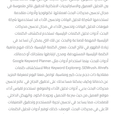
بين التحليل العميق والاستراتيجيات الابتكارية لتحقيق نتائج ملموسة في
مجال تحسين محركات البحث لعملائها. تكنولوجيا وأدوات متقدمة
تستخدمها الشركة لتحليل البيانات وتحسين الأداء قد تستخدمها شركة
فيوهات لتحليل البيانات وتحسين الأداء في مجال تحسين محركات
البحث: أدوات تحليل الكلمات الرئيسية: تستخدم لاكتشاف الكلمات
الرئيسية المهمة للصناعة والبحث عن تلك التي يمكن أن تساعد في
زيادة الظهور في نتائج البحث. معنى الكلمة الرئيسية: كذلك فهم ماهية
الكلمة الرئيسية المستهدفة، ومدى ارتباطها بمنتجاتك أو خدماتك.
أدوات للبحث: بينما استخدام أدوات مثل Google Keyword Planner،
SEMrush، Ahrefs، وMoz Keyword Explorer لاستكشاف كلمات
مفتاحية ذات حجم بحث كبير ومناسبة. تواصل معنا اليوم لمعرفة المزيد
عن خدماتنا وكيف يمكننا مساعدتك على تحقيق النجاح في عالم تحسين
محركات البحث بدبي. أدوات تحليل الأداء والموقع: تستخدم لقياس أداء
موقع العميل من حيث سرعة التحميل، وجودة الكود، والهيكل الداخلي
للصفحات، مما يساعد في تحسين تجربة المستخدم وتحقيق التصنيفات
الأعلى في محركات البحث. الوصف: كذلك توفير أدوات لتحليل الكلمات