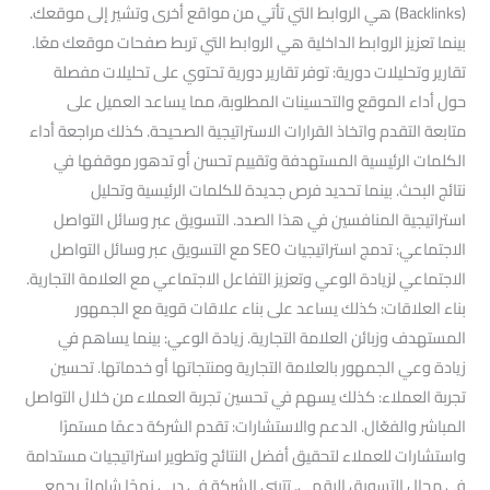
(Backlinks) هي الروابط التي تأتي من مواقع أخرى وتشير إلى موقعك.
بينما تعزيز الروابط الداخلية هي الروابط التي تربط صفحات موقعك معًا.
تقارير وتحليلات دورية: توفر تقارير دورية تحتوي على تحليلات مفصلة
حول أداء الموقع والتحسينات المطلوبة، مما يساعد العميل على
متابعة التقدم واتخاذ القرارات الاستراتيجية الصحيحة. كذلك مراجعة أداء
الكلمات الرئيسية المستهدفة وتقييم تحسن أو تدهور موقفها في
نتائج البحث. بينما تحديد فرص جديدة للكلمات الرئيسية وتحليل
استراتيجية المنافسين في هذا الصدد. التسويق عبر وسائل التواصل
الاجتماعي: تدمج استراتيجيات SEO مع التسويق عبر وسائل التواصل
الاجتماعي لزيادة الوعي وتعزيز التفاعل الاجتماعي مع العلامة التجارية.
بناء العلاقات: كذلك يساعد على بناء علاقات قوية مع الجمهور
المستهدف وزبائن العلامة التجارية. زيادة الوعي: بينما يساهم في
زيادة وعي الجمهور بالعلامة التجارية ومنتجاتها أو خدماتها. تحسين
تجربة العملاء: كذلك يسهم في تحسين تجربة العملاء من خلال التواصل
المباشر والفعّال. الدعم والاستشارات: تقدم الشركة دعمًا مستمرًا
واستشارات للعملاء لتحقيق أفضل النتائج وتطوير استراتيجيات مستدامة
في مجال التسويق الرقمي. تتبنى الشركة في دبي نهجًا شاملاً يجمع