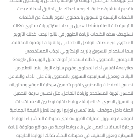
مع فيوهات، من خلال الهاتف أو الواتساب الخاص بناوسنكون سعداء
بتقديم استشارة مجانية لك ومساعدتك على تحقيق أهدافك بحث
الكلمات الرئيسية والتسويق بالمحتوى: تقوم بالبحث عن الكلمات
الرئيسية ذات الصلة بنشاط العميل وإعداد استراتيجيات محتوى فعّالة
تستهدف هذه الكلمات لزيادة الظهور في نتائج البحث. كذلك الترويج
للمحتوى عبر منصات التواصل الاجتماعي والقنوات الرقمية المختلفة.
بينما استخدام التسويق بالبريد الإلكتروني لجذب المستخدمين
المهتمين بالمحتوى. كذلك استخدام أدوات تحليل الويب مثل Google
Analytics لقياس أداء المحتوى وفهم سلوك الزوار. بينما التعلم من
البيانات وتعديل استراتيجية التسويق بالمحتوى بناءً على الأداء والتفاعل.
تحسين الصفحات والمحتوى: تقوم بتحسين هيكلية الموقع ومحتوياته
لتحسين تجربة المستخدم وزيادة التفاعل، مثل تحسين سرعة التحميل
والتنسيق البصري. كذلك إنشاء روابط داخلية تربط بين الصفحات ذات
الصلة داخل موقعك. بينما تحسين توزيع الروابط لتعزيز القيمة الجماعية
لموقعك وتسهيل عمليات الفهرسة لدى محركات البحث. بناء الروابط
وإدارة العلاقات: تعمل على بناء روابط نوعية من مواقع موثوقة لزيادة
السيطرة وتعزيز التصنيف في محركات البحث. كذلك الروابط الخارجية