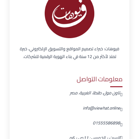
فيوهات: خبراء تصميم المواقع والتسويق الإلكتروني، خبرة
تمتد لأكثر من 12 سنة في بناء الهوية الرقمية للشركات.
معلومات التواصل
تاون مول، طنطا، الغربية، مصر
info@viewhat.online
01555586898
السبت - الخميس : 11ص - 6م