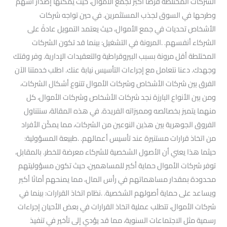
الشركات المختلطة فرصًا أكبر لجمع الأموال، حيث يمكنها إصدار أسهم
وطرحها في السوق لجذب المستثمرين. في حين تواجه شركات
الأشخاص تحديات في جمع الأموال، حيث يعتمد التمويل عادةً على
الشركاء أنفسهم. .المرونة في التشغيل: بينما قد تكون الشركات
المختلطة أقل مرونة بسبب البيروقراطية والتعقيدات الإدارية. وفر وقتك
وجهدك. دعنا نتعامل مع إجراءات التأسيس نيابة عنك. اطلب خدمتنا الآن
الفرق بين شركات الأشخاص وشركات الأموال تتنوع أشكال الشركات،
ومن بين الأنواع البارزة نجد شركات الأشخاص وشركات الأموال، كل
منهما يتميز بخصائصه ومميزاته الفريدة. في هذه المقالة، سنتناول
الفروق الجوهرية بين هذين النوعين من الشركات، مما يمكّن الأفراد
من اتخاذ قرارات مستنيرة عند تأسيس أعمالهم. .طبيعة المسؤولية:
حيثما هذا يعني أن الأصول الشخصية للشركاء معرضة للخطر. بالمقابل،
توفر شركات الأموال حماية أكبر للمساهمين، حيث تكون مسؤوليتهم
محدودة بمقدار مساهماتهم في رأس المال، مما يمنحهم أمانًا أكبر
ويساعد على حماية أصولهم الشخصية. .نظام اتخاذ القرارات: بينما في
شركات الأموال، تتطلب عملية اتخاذ القرارات في بعض الأحيان إجراءات
رسمية مثل الاجتماعات السنوية، مما قد يؤدي إلى تأخير في تنفيذ