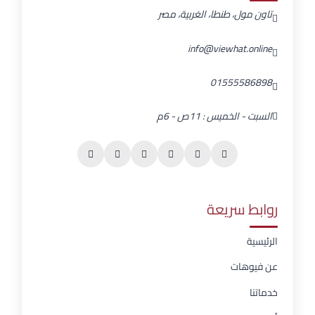
تاون مول، طنطا، الغربية، مصر
info@viewhat.online
01555586898
السبت - الخميس : 11ص - 6م
روابط سريعة
الرئيسية
عن فيوهات
خدماتنا