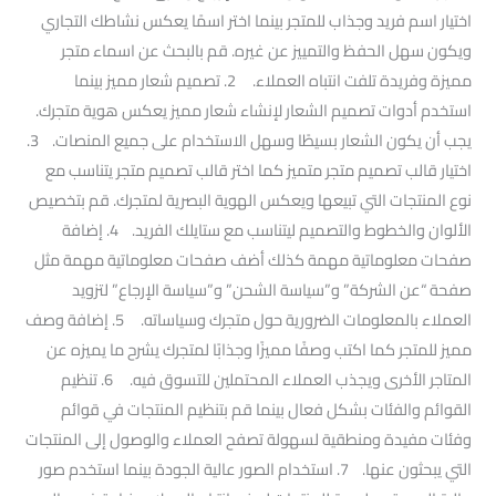
اختيار اسم فريد وجذاب للمتجر بينما اختر اسمًا يعكس نشاطك التجاري
ويكون سهل الحفظ والتمييز عن غيره. قم بالبحث عن اسماء متجر
مميزة وفريدة تلفت انتباه العملاء. 2. تصميم شعار مميز بينما
استخدم أدوات تصميم الشعار لإنشاء شعار مميز يعكس هوية متجرك.
يجب أن يكون الشعار بسيطًا وسهل الاستخدام على جميع المنصات. 3.
اختيار قالب تصميم متجر متميز كما اختر قالب تصميم متجر يتناسب مع
نوع المنتجات التي تبيعها ويعكس الهوية البصرية لمتجرك. قم بتخصيص
الألوان والخطوط والتصميم ليتناسب مع ستايلك الفريد. 4. إضافة
صفحات معلوماتية مهمة كذلك أضف صفحات معلوماتية مهمة مثل
صفحة “عن الشركة” و”سياسة الشحن” و”سياسة الإرجاع” لتزويد
العملاء بالمعلومات الضرورية حول متجرك وسياساته. 5. إضافة وصف
مميز للمتجر كما اكتب وصفًا مميزًا وجذابًا لمتجرك يشرح ما يميزه عن
المتاجر الأخرى ويجذب العملاء المحتملين للتسوق فيه. 6. تنظيم
القوائم والفئات بشكل فعال بينما قم بتنظيم المنتجات في قوائم
وفئات مفيدة ومنطقية لسهولة تصفح العملاء والوصول إلى المنتجات
التي يبحثون عنها. 7. استخدام الصور عالية الجودة بينما استخدم صور