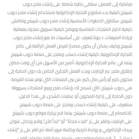
مباشرة إلى العميل. سنلقي نظرة شاملة على.إنشاء متجر دروب
شيبينج.كيفية بدء مشروع التجارة الإلكترونية باستخدام إنشاء متجر دروب
شيبينج. سنتناول الخطوات الأساسية.إنشاء متجر دروب شيبينج.ونناقش
كيفية اختيار المنتجات المناسبة.ونوضح كيفية تسويق متجرك.بفعالية
لزيادة المبيعات. دعونا.نتعرف على أساسيات ما هو.إنشاء متجر دروب
شيبينج.وكيف يمكن أن يكون مصدرًا لفرص العمل الرائعة.في عالم
التجارة الإلكترونية. كيفية إنشاء حساب ومتجر على منصة دروب شيبينج
بينما في عالم التجارة الإلكترونية، أصبح من الأسهل من أي وقت مضى
إطلاق متجر عبر الإنترنت وبدء العمل التجاري الخاص بك دون الحاجة إلى
مخزون كبير أو رأس مال كبير. من بين المنصات التي توفر هذه الفرصة
هي دروب شيبينج، التي تسمح لك بإنشاء متجر وبيع المنتجات بسهولة
دون الحاجة إلى إدارة المخزون أو عمليات الشحن. في هذا الدليل،
سنتعرف على كيفية إنشاء حساب ومتجر على منصة دروب شيبينج.
.الانضمام إلى منصة دروب شيبينج: بينما قم بزيارة موقع دروب شيبينج
على الإنترنت وانقر على زر “البدء مجانًا” أو “ابدأ الآن”.وقم بإدخال عنوان
بريدك الإلكتروني و روابط خارجية وكلمة مرور آمنة، ثم انقر على زر “إنشاء
حساب”. 1. قم بزيارة موقع دروب شيبينج بينما افتح متصفح الويب