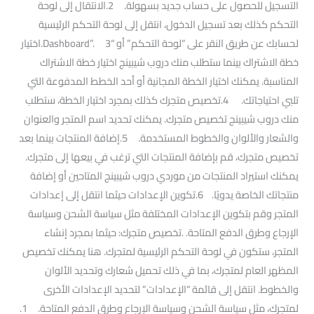
التسجيل للحصول على حساب جديد بسهولة. 2.الانتقال إلى لوحة
التحكم كذلك بعد تسجيل الدخول، انتقل إلى لوحة التحكم الرئيسية
لحسابك عن طريق النقر على “لوحة التحكم” أو “Dashboard”. 3.اختيار
خطة الاشتراك بينما ستطلب منك دروب شيبينج اختيار خطة الاشتراك
المناسبة. يمكنك اختيار الخطة المجانية أو أحد الخطط المدفوعة التي
تلبي احتياجاتك. 4.تخصيص متجرك كذلك بمجرد اختيار الخطة، ستطلب
منك دروب شيبينج تخصيص متجرك. يمكنك تحديد اسم المتجر والعنوان
والشعار والألوان والخطوط المستخدمة. 5.إضافة المنتجات بينما بعد
تخصيص متجرك، قم بإضافة المنتجات التي ترغب في بيعها إلى متجرك.
يمكنك استيراد المنتجات من موردي دروب شيبينج المتاحين أو إضافة
منتجاتك الخاصة يدويًا. 6.تكوين الإعدادات حيثما انتقل إلى إعدادات
المتجر وقم بتكوين الإعدادات المختلفة مثل سياسة الشحن وسياسة
الإرجاع وطرق الدفع المتاحة. .تخصيص متجرك: حيثما بمجرد إنشاء
المتجر، ستكون في لوحة التحكم الرئيسية لمتجرك. هنا يمكنك تخصيص
المظهر العام لمتجرك، بما في ذلك تحميل شعارك وتحديد الألوان
والخطوط. انتقل إلى قائمة “الإعدادات” لتحديد الإعدادات الأخرى
لمتجرك، مثل سياسة الشحن وسياسة الإرجاع وطرق الدفع المتاحة. 1.