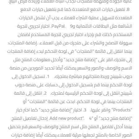
عالية الجودة وملهمة للمنتجات لجذب انتباه العملاء وزيادة فرص البيع.
8. تفعيل خيارات الدفع المتعددة كما قم بتفعيل خيارات الدفع
المتعددة لتسهيل عملية الشراء للعملاء. يجب أن تشمل الخيارات
الشائعة مثل البطاقات الائتمانية وPayPal. 9. اختبار تجريبي لتجربة
المستخدم كذلك قم بإجراء اختبار تجريبي لتجربة المستخدم لضمان
سهولة التصفح والشراء على متجرك من قبل العملاء. .إضافة المنتجات:
بينما انتقل إلى قائمة “المنتجات” في لوحة التحكم لبدء إضافة المنتجات
إلى متجرك.انقر على “إضافة منتج جديد” وأدخل معلومات المنتج مثل
الاسم والوصف والصور والسعر.يمكنك أيضًا تحديد الموردين من منصة
دروب شيبينج وربط منتجاتهم مباشرة بمتجرك. 1. تسجيل الدخول إلى
لوحة التحكم بينما قم بتسجيل الدخول إلى حسابك على منصة دروب
شيبينج.انتقل إلى لوحة التحكم الرئيسية لمتجرك. 2. انتقل إلى قائمة
المنتجات بينما في لوحة التحكم، ابحث عن قائمة “المنتجات” أو
“Products” وانقر عليها. 3. اختيار “إضافة منتج جديد” كما اختر خيار
“إضافة منتج جديد” أو “Add new product”. 4. إدخال تفاصيل المنتج
بينما أدخل تفاصيل المنتج مثل اسم المنتج والوصف والسعر.قم بتحميل
الصور الخاصة بالمنتج لجعلها مرئية للعملاء.يمكنك أيضًا إضافة خيارات