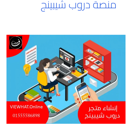
منصة دروب شيبينج
إنشاء
متجر
دروب
شيبينج