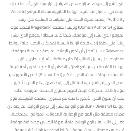
التي تشير إلى موقعك. إليك بعض العوامل الرئيسية التي يأخذها محرك
البحث في الاعتبار عند تقييم الروابط الخارجية: سلطة الموقع (Website
Authority): يعتمد محرك البحث على مقياسات السلطة مثل ترتيب
النطاق (Domain Authority) وترتيب الصفحة (PageRank) لتحديد قوة
الموقع الذي يشير إلى موقعك. كلما كانت سلطة الموقع الذي يشير
إليك أعلى، كلما زادت قيمة الرابط بالنسبة لمحركات البحث. صلة الروابط
(Link Relevance): يُفضل أن تكون الروابط الخارجية ذات صلة بموقعك
ومحتواه. على سبيل المثال، إذا كان موقعك يتعلق بالطهي، فإن
الروابط القادمة من مواقع تتعلق بالطعام أو الطبخ ستكون أكثر قيمة
بالنسبة لمحركات البحث. النص الأنكور (Anchor Text): النص الأنكور هو
النص الذي يتم النقر عليه للانتقال إلى رابط معين. يعتبر النص الأنكور
مؤشرًا هامًا لمحركات البحث لفهم محتوى الصفحة المُرتبطة، لذلك
يجب أن يكون النص الأنكور ذا صلة مع محتوى الصفحة المُرتبطة. تنوع
الروابط (Link Diversity): تنوع الروابط يشير إلى توزيع الروابط الخارجية بين
مصادر مختلفة مثل المواقع الإخبارية، المدونات، المواقع الاجتماعية،
وما إلى ذلك. يعتبر تنوع الروابط عاملًا مهمًا لتحسين مصداقية موقعك
في عيون محركات البحث. سرعة الارتباط (Link Velocity): تشير سرعة