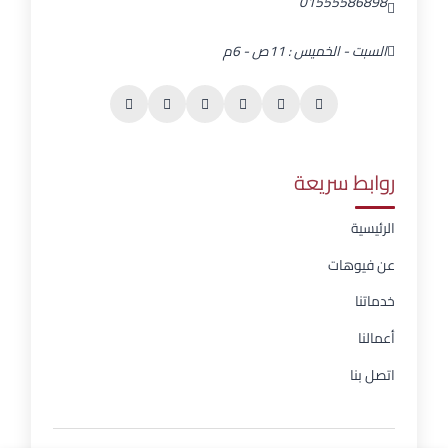
01555586898
السبت - الخميس : 11ص - 6م
روابط سريعة
الرئيسية
عن فيوهات
خدماتنا
أعمالنا
اتصل بنا