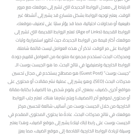
الارتباط إلى معدل الروابط الجديدة التي تشير إلى موقعك مع مرور
الوقت. يعتبر توجيه الروابط بشكل متسارع قد يشير إلى أنشطة غير
طبيعية أو محاولات احتيالية، مما قد يؤثر سلبًا على تصنيف موقعك.
الروابط القديمة (Age of Links): تعتبر الروابط القديمة التي تشير إلى
موقعك أكثر قيمة من الروابط الجديدة، حيث تُظهر استمرارية وثبات
الروابط على مر الوقت. تذكر أن هذه العوامل ليست قائمة شاملة،
ومحركات البحث تستخدم مجموعة متنوعة من العوامل لتقييم جودة
الروابط الخارجية وتصنيفها في نتائج البحث. ما هو الجيست بوست الـ
“جيست بوست” (Guest Post) هو مصطلح يستخدم في مجال تحسين
محركات البحث (SEO)، وهو يشير إلى عملية نشر مقالات أو محتوى على
مواقع أخرى كضيف. بمعنى آخر، يقوم شخص ما (الضيف) بكتابة مقالة
أو محتوى لموقع آخر (المضيف) ويتم نشرها هناك. تعتبر جلب الروابط
الخارجية من خلال الجيست بوست من أساليب شائعة لتحسين مركز
موقعك في نتائج محركات البحث. عادةً ما يحتوي المحتوى المقدم في
الجيست بوست على رابط (باك لينك) يشير إلى موقع الضيف، وهذا يعتبر
وسيلة لزيادة الروابط الخارجية القادمة إلى موقع الضيف، مما يعزز