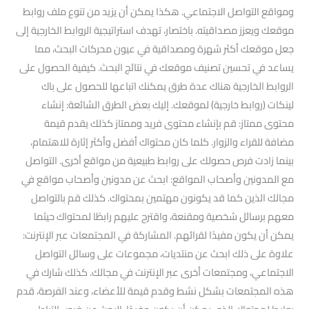
ومواقع التواصل الاجتماعي. هكذا يمكن أن يزيد من تنوع ملف روابط
موقعك ويعزز مصداقيته. باختصار، تهدف استراتيجية الروابط الخارجية إلى
جعل موقعك أكثر شهرة ومصداقية في عيون محركات البحث، مما
يساعد في تحسين تصنيف موقعك في نتائج البحث. كيفية الحصول على
الروابط الخارجية هناك عدة طرق يمكنك اتباعها للحصول على باك
لينكات (روابط خارجية) لموقعك. إليك بعض الطرق الشائعة: إنشاء
محتوى ممتاز: قم بإنشاء محتوى فريد وممتاز كذلك يقدم قيمة
مضافة للقراء والزوار. كلما كان محتواك أفضل وأكثر إثارة للاهتمام،
بينما زادت فرص حصولك على روابط طبيعية من مواقع أخرى. التواصل
مع المدونين وأصحاب المواقع: ابحث عن مدونين وأصحاب مواقع في
مجالك الذين كما قد يكونون مهتمين بمحتواك. كذلك قم بالتواصل
معهم برسائل شخصية ومقنعة، واقترح عليهم رابطًا لمحتواك حيثما
يمكن أن يكون مفيدًا لقرائهم. المشاركة في المجتمعات عبر الإنترنت:
علاوة على ذلك ابحث عن منتديات، مجموعات على وسائل التواصل
الاجتماعي، ومجتمعات أخرى عبر الإنترنت في مجالك. كذلك شارك في
هذه المجتمعات بشكل نشط وقدم قيمة للأعضاء، وعند الفرصة، قدم