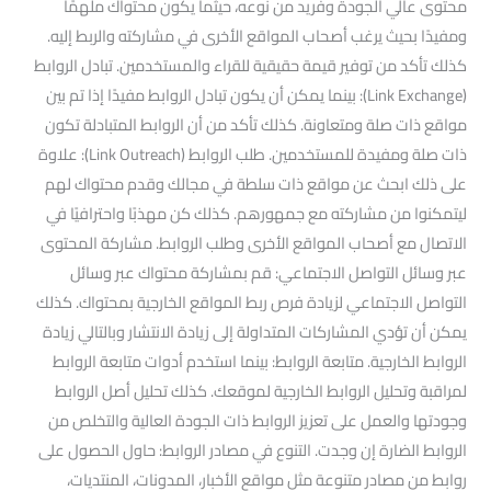
محتوى عالي الجودة وفريد من نوعه، حيثما يكون محتواك ملهمًا
ومفيدًا بحيث يرغب أصحاب المواقع الأخرى في مشاركته والربط إليه.
كذلك تأكد من توفير قيمة حقيقية للقراء والمستخدمين. تبادل الروابط
(Link Exchange): بينما يمكن أن يكون تبادل الروابط مفيدًا إذا تم بين
مواقع ذات صلة ومتعاونة. كذلك تأكد من أن الروابط المتبادلة تكون
ذات صلة ومفيدة للمستخدمين. طلب الروابط (Link Outreach): علاوة
على ذلك ابحث عن مواقع ذات سلطة في مجالك وقدم محتواك لهم
ليتمكنوا من مشاركته مع جمهورهم. كذلك كن مهذبًا واحترافيًا في
الاتصال مع أصحاب المواقع الأخرى وطلب الروابط. مشاركة المحتوى
عبر وسائل التواصل الاجتماعي: قم بمشاركة محتواك عبر وسائل
التواصل الاجتماعي لزيادة فرص ربط المواقع الخارجية بمحتواك. كذلك
يمكن أن تؤدي المشاركات المتداولة إلى زيادة الانتشار وبالتالي زيادة
الروابط الخارجية. متابعة الروابط: بينما استخدم أدوات متابعة الروابط
لمراقبة وتحليل الروابط الخارجية لموقعك. كذلك تحليل أصل الروابط
وجودتها والعمل على تعزيز الروابط ذات الجودة العالية والتخلص من
الروابط الضارة إن وجدت. التنوع في مصادر الروابط: حاول الحصول على
روابط من مصادر متنوعة مثل مواقع الأخبار، المدونات، المنتديات،