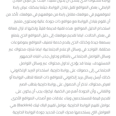
روابط لمحتواك الذي يمكن أن يكون مفيدًا. البحث عن فرص التبادل
الرابطي: بعض المواقع تقبل تبادل الروابط، حيثما يمكنك عرض رابط
لموقعهم في موقعك مقابل رابط من موقعهم في موقعك. تأكد من
أن تقوم بتبادل الروابط مع مواقع ذات جودة عالية ومحتوى متميز.
استخدام الدليل المواقع: هذه تقنية قديمة قليلاً ولكنها لا تزال فعالة
في بعض الحالات. ايضا تقديم موقعك إلى دليل المواقع الذي يتمتع
بسمعة جيدة وكذلك الذى يقدم خدمة تصنيف المواقع بموضوعات
مختلفة. التواجد في وسائل الإعلام الاجتماعية: ايضا شارك محتواك عبر
وسائل التواصل الاجتماعي بانتظام وحاول جذب انتباه الجمهور
المستهدف. بينما قد يؤدي تداول محتواك عبر وسائل التواصل
الاجتماعي إلى حصولك على روابط خارجية. استخدام البريد الإلكتروني:
كذلك أرسل رسائل بريد إلكتروني للمواقع ذات الصلة لتطلب الروابط أو
لعرض محتواك. تذكر أن الحصول على روابط خارجية يتطلب الصبر
والتفاني، وأن الجودة أهم من الكمية. تركيزك يجب أن يكون على
تقديم قيمة للمستخدمين وبناء علاقات مع أصحاب المواقع الأخرى.
عوامل تقييم الروابط الخارجية عوامل تقييم الباك لينك (Backlink) هي
العوامل التي يستخدمها محرك البحث لتحديد جودة الروابط الخارجية