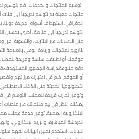
.توسيع المنتجات والخدمات: قم بتوسيع نطا
منتجات معينة ثم تتوسع تدريجياً إلى فئا
الجغرافي: استهداف أسواق جديدة دوليًا. يم
التوسع تدريجياً إلى مناطق أخرى. تحسين ا
مثل الإعلانات عبر الإنترنت، والتسويق عبر و
للترويج لمنتجاتك وزيادة الوعي بالعلامة ال
موقعك أو تطبيقك سلسة ومريحة للعملاء،
دفع متنوعة.دراسة الجمهور المستهدف.قم
أو الموقع. ضع في اعتبارك ميزاتهم وتفضيلا
التكنولوجيا الحديثة مثل الذكاء الاصطناعي،
وتوفير تجارب فريدة للعملاء. التوسع في قنو
يمكنك النظر في بيع منتجاتك عبر منصات أخر
الإلكترونية المحلية. توفير خدمة عملاء مم
الدردشة المباشرة، والبريد الإلكتروني، وال
البيانات: استخدم تحليل البيانات لفهم سلوك ا