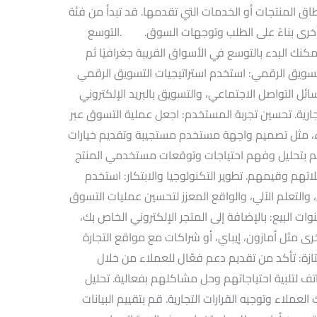
ق المنتجات أو الخدمات التي تقدمها. قد تبدأ من فئة
ت أخرى بناءً على الطلب وتوجهات السوق. .التوسع
كنك البدء بالتوسع في الأسواق القريبة جغرافيًا ثم
لتسويق الرقمي: استخدم استراتيجيات التسويق الرقمي
سائل التواصل الاجتماعي، والتسويق بالبريد الإلكتروني
تجارية. تحسين تجربة المستخدم: اجعل عملية التسوق عبر
 مثل تصميم واجهة مستخدم مستجيبة وتقديم خيارات
 بتحليل وفهم احتياجات وتوقعات مستخدمي المنتج
تهم وقيمهم. تطوير التكنولوجيا والابتكار: استخدم
 والتعلم الآلي، والواقع المعزز لتحسين عمليات التسوق
ات البيع: بالإضافة إلى المتجر الإلكتروني الخاص بك،
ى مثل أمازون، إيباي، أو شراكات مع مواقع التجارة
تازة: تأكد من تقديم دعم فعّال للعملاء من خلال
هاتف لتلبية احتياجاتهم وحل مشاكلهم بفعالية. تحليل
لعملاء وتوجيه القرارات التجارية. قم بتقييم البيانات