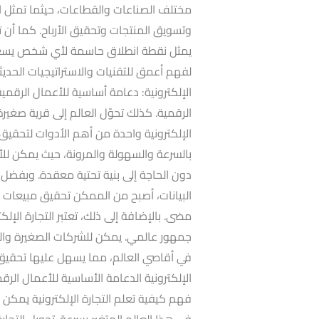
مختلف الصناعات والقطاعات، حيثما تمثل التج
وتسويق المنتجات وتحقيق الأرباح. كما أن 
يمثل نقطة انطلاق حاسمة لأي شخص يسعى للن
لفهم أعمق للتقنيات والاستراتيجيات الحديثة 
الإلكترونية: دعامة أساسية للأعمال الرقمية
الرقمية. كذلك تحوّل العالم إلى قرية صغيرة
الإلكترونية واحدة من أهم الأدوات لتحقيق ال
بالسرعة والسهولة والمرونة، حيث يمكن للأف
دون الحاجة إلى بنية تحتية معقدة. وبفضل ا
البيانات، أصبح من الممكن تحقيق مبيعات 
مضى. بالإضافة إلى ذلك، تعتبر التجارة الإ
جمهور عالمي. يمكن للشركات الصغيرة وال
في أقاصي العالم، مما يسهل عليها تحقيق نمو
الإلكترونية الدعامة الأساسية للأعمال الر
فهم كيفية تعلم التجارة الإلكترونية يمكن
في هذا العالم المتغير بسرعة. تحويل التجار