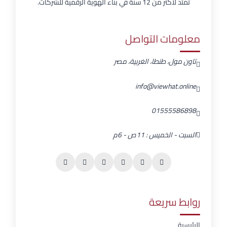
تمتد لأكثر من 12 سنة في بناء الهوية الرقمية للشركات.
معلومات التواصل
تاون مول، طنطا، الغربية، مصر
info@viewhat.online
01555586898
السبت - الخميس : 11ص - 6م
روابط سريعة
الرئيسية