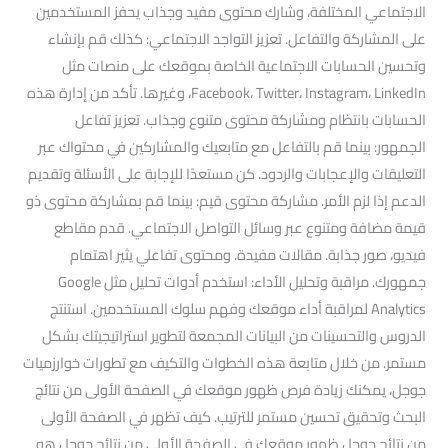
الاجتماعي المختلفة، وشارك محتوى مفيد وجذاب يحفز المستخدمين
على المشاركة والتفاعل. تعزيز التواجد الاجتماعي: كذلك قم بإنشاء
وتحسين الحسابات الاجتماعية الخاصة بموقعك على منصات مثل
Facebook، Twitter، Instagram، LinkedIn، وغيرها. تأكد من إدارة هذه
الحسابات بانتظام ومشاركة محتوى متنوع وجذاب. تعزيز تفاعل
الجمهور: بينما قم بالتفاعل مع متابعيك والمشاركين في محتواك عبر
التعليقات والإعجابات والردود. كن مستعدًا للإجابة على الأسئلة وتقديم
الدعم إذا لزم الأمر. مشاركة محتوى قيم: بينما قم بمشاركة محتوى ذو
قيمة مضافة ومتنوع عبر وسائل التواصل الاجتماعي. قدم مقاطع
فيديو، صور جذابة. مقالات مفيدة. ومحتوى تفاعلي يثير اهتمام
جمهورك. مراقبة وتحليل الأداء: استخدم أدوات تحليل مثل Google
Analytics لمراقبة أداء موقعك وفهم سلوك المستخدمين. استنتج
الدروس والتحسينات من البيانات المجمعة لتطوير استراتيجيتك بشكل
مستمر. من خلال متابعة هذه الخطوات والتكيف مع تطورات خوارزميات
جوجل، يمكنك زيادة فرص ظهور موقعك في الصفحة الأولى من نتائج
البحث وتحقيق تحسين مستمر للترتيب. كيف تظهر في الصفحة الأولى
من نتائج جوجل ظهور موقعك في الصفحة الأولى من نتائج جوجل هو