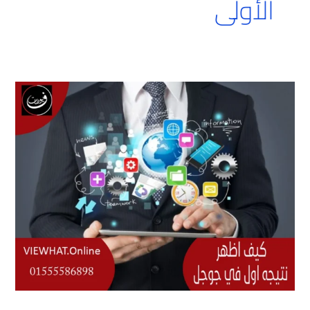
الأولى
كيف
اظهر
نتيجه
اول
في
جوجل