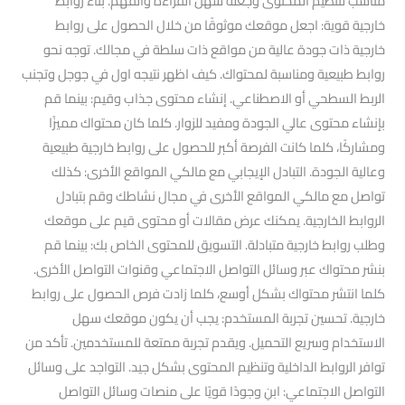
مناسب لتنظيم المحتوى وجعله سهل القراءة والفهم. بناء روابط
خارجية قوية: اجعل موقعك موثوقًا من خلال الحصول على روابط
خارجية ذات جودة عالية من مواقع ذات سلطة في مجالك. توجه نحو
روابط طبيعية ومناسبة لمحتواك. كيف اظهر نتيجه اول في جوجل وتجنب
الربط السطحي أو الاصطناعي. إنشاء محتوى جذاب وقيم: بينما قم
بإنشاء محتوى عالي الجودة ومفيد للزوار. كلما كان محتواك مميزًا
ومشاركًا، كلما كانت الفرصة أكبر للحصول على روابط خارجية طبيعية
وعالية الجودة. التبادل الإيجابي مع مالكي المواقع الأخرى: كذلك
تواصل مع مالكي المواقع الأخرى في مجال نشاطك وقم بتبادل
الروابط الخارجية. يمكنك عرض مقالات أو محتوى قيم على موقعك
وطلب روابط خارجية متبادلة. التسويق للمحتوى الخاص بك: بينما قم
بنشر محتواك عبر وسائل التواصل الاجتماعي وقنوات التواصل الأخرى.
كلما انتشر محتواك بشكل أوسع، كلما زادت فرص الحصول على روابط
خارجية. تحسين تجربة المستخدم: يجب أن يكون موقعك سهل
الاستخدام وسريع التحميل. ويقدم تجربة ممتعة للمستخدمين. تأكد من
توافر الروابط الداخلية وتنظيم المحتوى بشكل جيد. التواجد على وسائل
التواصل الاجتماعي: ابنِ وجودًا قويًا على منصات وسائل التواصل