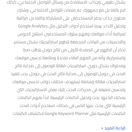
بشكل طبيعي وجذاب. الاستفادة من وسائل التواصل الاجتماعي: كذلك
قم بالتفاعل مع جمهورك عبر منصات التواصل الاجتماعي، وشارك
محتوى جذاب يحفز المستخدمين على المشاركة والتفاعل. مراقبة
وتحليل الأداء: بينما استخدم أدوات التحليل مثل Google Analytics
لمراقبة أداء موقعك وفهم سلوك المستخدمين. استنتج الدروس
والتحسينات من البيانات المجمعة لتطوير استراتيجيتك بشكل مستمر.
تذكر أن الظهور في الصفحة الأولى من نتائج جوجل يتطلب صبرًا
واستمرارية، وأنه من المهم البقاء متحديًا ومتابعة تحسين موقعك
ومحتواك بشكل دوري. استراتيجيات فعّالة للوصول إلى صدارة نتائج
البحث في جوجل للوصول إلى صدارة نتائج البحث في جوجل، يجب تنفيذ
استراتيجيات فعّالة وشاملة تستهدف مختلف جوانب تحسين موقعك
وتحسين تصنيفه في محركات البحث. إليك بعض الاستراتيجيات التي
يمكنك اتباعها: بحث وتحليل الكلمات الرئيسية: ابدأ بفهم الكلمات
الرئيسية التي يبحث عنها الناس في مجالك. استخدم أدوات البحث
الكلمات الرئيسية مثل Google Keyword Planner لاكتشاف الكلمات
قراءة المزيد »