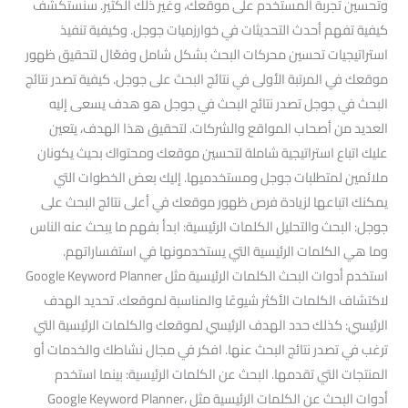
وتحسين تجربة المستخدم على موقعك، وغير ذلك الكثير. سنستكشف
كيفية تفهم أحدث التحديثات في خوارزميات جوجل. وكيفية تنفيذ
استراتيجيات تحسين محركات البحث بشكل شامل وفعّال لتحقيق ظهور
موقعك في المرتبة الأولى في نتائج البحث على جوجل. كيفية تصدر نتائج
البحث في جوجل تصدر نتائج البحث في جوجل هو هدف يسعى إليه
العديد من أصحاب المواقع والشركات. لتحقيق هذا الهدف، يتعين
عليك اتباع استراتيجية شاملة لتحسين موقعك ومحتواك بحيث يكونان
ملائمين لمتطلبات جوجل ومستخدميها. إليك بعض الخطوات التي
يمكنك اتباعها لزيادة فرص ظهور موقعك في أعلى نتائج البحث على
جوجل: البحث والتحليل الكلمات الرئيسية: ابدأ بفهم ما يبحث عنه الناس
وما هي الكلمات الرئيسية التي يستخدمونها في استفساراتهم.
استخدم أدوات البحث الكلمات الرئيسية مثل Google Keyword Planner
لاكتشاف الكلمات الأكثر شيوعًا والمناسبة لموقعك. تحديد الهدف
الرئيسي: كذلك حدد الهدف الرئيسي لموقعك والكلمات الرئيسية التي
ترغب في تصدر نتائج البحث عنها. افكر في مجال نشاطك والخدمات أو
المنتجات التي تقدمها. البحث عن الكلمات الرئيسية: بينما استخدم
أدوات البحث عن الكلمات الرئيسية مثل Google Keyword Planner،