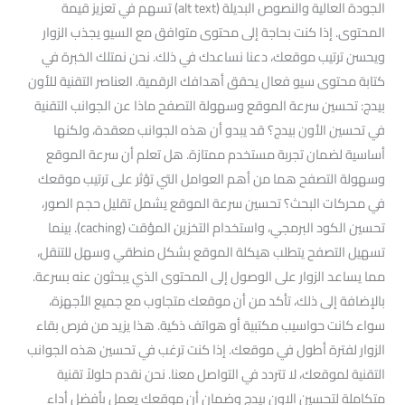
الجودة العالية والنصوص البديلة (alt text) تسهم في تعزيز قيمة
المحتوى. إذا كنت بحاجة إلى محتوى متوافق مع السيو يجذب الزوار
ويحسن ترتيب موقعك، دعنا نساعدك في ذلك. نحن نمتلك الخبرة في
كتابة محتوى سيو فعال يحقق أهدافك الرقمية. العناصر التقنية للأون
بيدج: تحسين سرعة الموقع وسهولة التصفح ماذا عن الجوانب التقنية
في تحسين الأون بيدج؟ قد يبدو أن هذه الجوانب معقدة، ولكنها
أساسية لضمان تجربة مستخدم ممتازة. هل تعلم أن سرعة الموقع
وسهولة التصفح هما من أهم العوامل التي تؤثر على ترتيب موقعك
في محركات البحث؟ تحسين سرعة الموقع يشمل تقليل حجم الصور،
تحسين الكود البرمجي، واستخدام التخزين المؤقت (caching). بينما
تسهيل التصفح يتطلب هيكلة الموقع بشكل منطقي وسهل للتنقل،
مما يساعد الزوار على الوصول إلى المحتوى الذي يبحثون عنه بسرعة.
بالإضافة إلى ذلك، تأكد من أن موقعك متجاوب مع جميع الأجهزة،
سواء كانت حواسيب مكتبية أو هواتف ذكية. هذا يزيد من فرص بقاء
الزوار لفترة أطول في موقعك. إذا كنت ترغب في تحسين هذه الجوانب
التقنية لموقعك، لا تتردد في التواصل معنا. نحن نقدم حلولاً تقنية
متكاملة لتحسين الاون بيدج وضمان أن موقعك يعمل بأفضل أداء