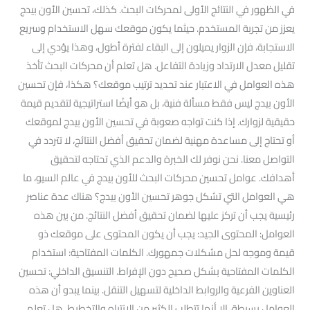
في الظهور في النتائج الأولى لمحركات البحث. كذلك، تحسين الأون بيدج
يعزز من تجربة المستخدم. حيثما يكون موقعك سهل الاستخدام وسريع
الاستجابة، فإن الزوار يميلون إلى البقاء لفترة أطول، وهذا يؤدي إلى
تقليل معدل الارتداد وزيادة التفاعل. هل تعلم أن محركات البحث تأخذ
هذه العوامل في الاعتبار عند تحديد ترتيب موقعك؟ هكذا، فإن تحسين
الأون بيدج ليس فقط مسألة فنية، بل هو أيضًا استراتيجية لتقديم قيمة
حقيقية لزوارك. إذا كنت تواجه صعوبة في تحسين الأون بيدج لموقعك
أو تحتاج إلى مساعدة مهنية لضمان تحقيق أفضل النتائج، لا تتردد في
التواصل معنا. نحن نوفر لك الخبرة والدعم الذي تحتاجه لتحقيق
أهدافك. عوامل تحسين محركات البحث للأون بيدج في عالم السيو، ما
هي العوامل التي تشكل جوهر تحسين الأون بيدج؟ هناك عدة عناصر
رئيسية يجب أن تركز عليها لضمان تحقيق أفضل النتائج. من بين هذه
العوامل: المحتوى الجيد: يجب أن يكون المحتوى على موقعك ذو
قيمة وموجه لحل مشكلات جمهورك. الكلمات المفتاحية: استخدام
الكلمات المفتاحية بشكل صحيح دون الإفراط. التنسيق الداخلي: تحسين
العناوين الفرعية والروابط الداخلية لتسهيل التنقل. بينما يبدو أن هذه
العوامل بسيطة، إلا أنها تتطلب الكثير من الانتباه والتخطيط. هل تعلم