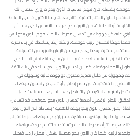
المستخدم وتجعل الموقع أكثر جاذبية لمحركات البحث. إذا كنت تدير
موقعك بنفسك، فإن فهم أساسيات الأون بيدج ضروري لضمان أنك
تستخدم الطرق المثلى لتحقيق نتائج فعالة. بينما الكثير يركز على الروابط
الخارجية أو الإعلانات، فإن الأون بيدج هو حجر الأساس الذي يجب أن
تبني عليه كل جهودك في تحسين محركات البحث. فهم الأون بيدج ليس
فقط مهمًا لتحسين ترتيب موقعك، ولكنه أيضًا يساعدك في بناء تجربة
مستخدم ممتازة، وهذا يعني مزيد من الزوار والمزيد من التحويلات.
حيثما تطبق الأساليب الصحيحة في الأون بيدج، فإنك تفتح الباب لنجاح
طويل الأمد لموقعك. كما أن تحسين الأون بيدج يساعد في بناء الثقة
مع جمهورك من خلال تقديم محتوى ذو جودة عالية وسهولة في
التصفح. إذا كنت تبحث عن دعم إضافي أو ترغب في تحسين موقعك
بشكل احترافي، لا تتردد في التواصل معنا. نحن هنا لمساعدتك على
تحقيق النجاح الرقمي. أهمية تحسين الأون بيدج لموقعك قد تتساءل،
لماذا يعتبر تحسين الاون بيدج بهذه الأهمية؟ ببساطة، لأن الأون بيدج
هو ما يراه الزوار ويختبرونه مباشرة عند زيارتهم لموقعك. بالإضافة إلى
ذلك، هو ما تقرأه محركات البحث وتستخدمه لتقييم جودة موقعك
وتحديد ترتيبه. كلما كان الأون بيدج محسنًا بشكل أفضل، زادت فرصك