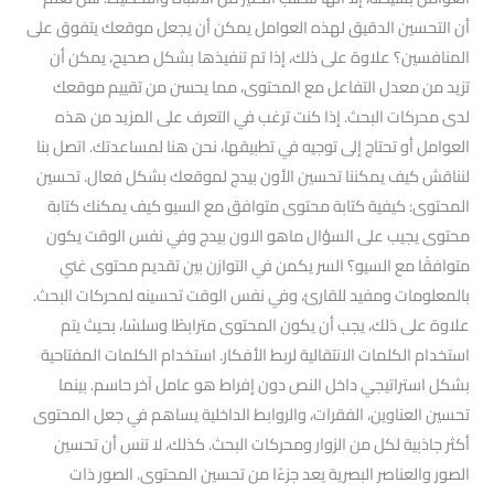
أن التحسين الدقيق لهذه العوامل يمكن أن يجعل موقعك يتفوق على
المنافسين؟ علاوة على ذلك، إذا تم تنفيذها بشكل صحيح، يمكن أن
تزيد من معدل التفاعل مع المحتوى، مما يحسن من تقييم موقعك
لدى محركات البحث. إذا كنت ترغب في التعرف على المزيد من هذه
العوامل أو تحتاج إلى توجيه في تطبيقها، نحن هنا لمساعدتك. اتصل بنا
لنناقش كيف يمكننا تحسين الأون بيدج لموقعك بشكل فعال. تحسين
المحتوى: كيفية كتابة محتوى متوافق مع السيو كيف يمكنك كتابة
محتوى يجيب على السؤال ماهو الاون بيدج وفي نفس الوقت يكون
متوافقًا مع السيو؟ السر يكمن في التوازن بين تقديم محتوى غني
بالمعلومات ومفيد للقارئ، وفي نفس الوقت تحسينه لمحركات البحث.
علاوة على ذلك، يجب أن يكون المحتوى مترابطًا وسلسًا، بحيث يتم
استخدام الكلمات الانتقالية لربط الأفكار. استخدام الكلمات المفتاحية
بشكل استراتيجي داخل النص دون إفراط هو عامل آخر حاسم. بينما
تحسين العناوين، الفقرات، والروابط الداخلية يساهم في جعل المحتوى
أكثر جاذبية لكل من الزوار ومحركات البحث. كذلك، لا تنس أن تحسين
الصور والعناصر البصرية يعد جزءًا من تحسين المحتوى. الصور ذات