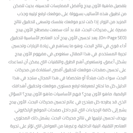
بتفصيل ماهية الأون بيدج وأفضل الممارسات لتحسينه، بحيث تتمكن
من تطبيق هذه الأساليب بسهولة على موقعك لرفع ترتيبه وجذب
المزيد من الزوار. إذا كنت تدير موقعك بنفسك وتسعى لتحقيق نتائج
مميزة على محركات البحث. فلا بد أنك سمعت بمصطلح الأون بيدج
(On-Page SEO). يعد تحسين الأون بيدج أحد العناصر الأساسية لتحقيق
أداء قوي في نتائج البحث. وهو ما يساهم في زيادة الزيارات وتحسين
تجربة المستخدم. في هذا المقال. سنغوص في مفهوم الأون بيدج
بشكل أعمق، ونستعرض أهم الطرق والتقنيات التي يمكن أن تساعدك
على تحسين صفحات موقعك لتحقيق أقصى استفادة من محركات
البحث. سواء كنت مبتدئًا أو متخصصًا في هذا المجال، ستجد في هذا
الدليل كل ما تحتاج لمعرفته لرفع مستوى موقعك وتحقيق أهدافك
الرقمية. ماهو الأون بيدج؟ فهم الأساسيات ماهو الأون بيدج؟ السؤال
الذي قد يطرحه كل مبتدئ في عالم تحسين محركات البحث. الأون بيدج
يشير إلى كافة الإجراءات التي تتم داخل صفحات الموقع الإلكتروني
بهدف تحسين ترتيبها في نتائج محركات البحث. يشمل ذلك المحتوى،
العناصر التقنية، البنية الداخلية، وغيرها من العوامل التي تؤثر على تجربة