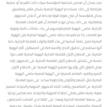
حيث يمكن أن تعكس شخصية المؤسسة سواء كانت تقليدية أو عصرية.
بالإضافة إلى ذلك. باستخدام الهوية البصرية بشكل متقن ومتناسق،
يمكن للمؤسسة أن تبني صورة قوية وجذابة في أذهان الجمهور.
وبالعلاوة على ذلك، يمكن لهذه العناصر أن تعزز الانتماء للعلامة
التجارية. ماهي الهوية البصريةوتسهم في بناء علاقات دائمة وقوية
مع العملاء. إذا تم تنفيذها بدقة، ماهي الهوية البصرية فإن الهوية
البصرية تصبح عاملاً أساسيًا في بناء الثقة والولاء للعلامة التجارية، كما
أنها تساهم في تحقيق النجاح والاستدامة في المستقبل. تأثير الهوية
البصرية على الانطباع الأول للعلامة التجارية الهوية البصرية تلعب دورًا
حاسمًا في تشكيل الانطباع الأول للعلامة التجارية على الجمهور. إليك
بعض الطرق التي يؤثر بها تصميم الهوية البصرية على الانطباع الأول:
التمييز والتفرد: العناصر المميزة في الهوية البصرية ماهي الهوية
البصرية مثل الشعار والألوان والخطوط تساعد على تمييز العلامة
التجارية عن المنافسين وتلفت انتباه الجمهور. المهنية والجودة: تصميم
هوية بصرية متقن يعطي انطباعًا للمهنية والجودة، مما يعكس إيجابيا
على سمعة العلامة التجارية ويبعث على الثقة لدى العملاء المحتملين.
الاتساق والتماسك: استخدام الهوية البصرية بشكل متسق عبر جميع