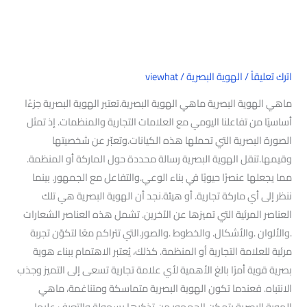
اترك تعليقاً
/
الهوية البصرية
/
viewhat
ماهي الهوية البصرية ماهي الهوية البصرية.تعتبر الهوية البصرية جزءًا
أساسيًا من تفاعلنا اليومي مع العلامات التجارية والمنظمات. إذ تمثل
الصورة البصرية التي تحملها هذه الكيانات.وتعبّر عن شخصيتها
وقيمها.تنقل الهوية البصرية رسالة محددة حول الماركة أو المنظمة.
مما يجعلها عنصرًا حيويًا في بناء الوعي.والتفاعل مع الجمهور. بينما
ننظر إلى أي ماركة تجارية. أو هيئة.نجد أن الهوية البصرية هي تلك
العناصر المرئية التي تميزها عن الآخرين. تشمل هذه العناصر الشعارات
.والألوان .والأشكال. والخطوط .والصور.التي تتراكم معًا لتكوّن تجربة
مرئية للعلامة التجارية أو المنظمة. كذلك، يُعتبر الاهتمام ببناء هوية
بصرية قوية أمرًا بالغ الأهمية لأي علامة تجارية تسعى إلى التميز وجذب
الانتباه. فعندما تكون الهوية البصرية متماسكة ومتناغمة، ماهي
الهوية البصرية يتمكن الجمهور من تذكرها بسهولة والتعرف عليها