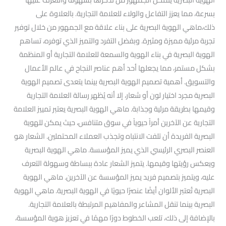
بسرعة، مما يعزز التفاعل والولاء للعلامة التجارية. بالعلاوة على
ذلك،ماهي الهوية البصرية على بناء علاقة مع الجمهور من خلال توفير
تجربة مرئية مميزة ومثيرة. وبفضل التفرد والتميز الذي توفره، تساهم
الهوية البصرية في بناء الهوية والسمعة للعلامة التجارية أو المنظمة
بشكل مستمر، مما يجعلها أحد أهم عناصر النجاح في عالم الأعمال
والتسويق. أهمية تصميم الهوية البصرية بينما يتعدى تصميم الهوية
البصرية مجرد اختيار لون أو شعار، إلا أنه يُظهر رسالة العلامة التجارية
وقيمها بطريقة مرئية وجذابة. ماهي الهوية البصرية يعتبر تمييز العلامة
التجارية عن الآخرين أمراً حيوياً في سوق متنافس، حيث يمكن للهوية
البصرية الفريدة أن تلفت الانتباه وتجذب العملاء المحتملين. الشعار هو
العنصر البصري الرئيسي الذي يميز المؤسسة. ماهي الهوية البصرية
ويعكس رؤيتها وقيمها. يتميز الشعار عادة ببساطة وسهولة التعرف
عليه، ويتميز بتصميم فريد يميز المؤسسة عن الآخرين. ماهي الهوية
البصرية تُعتبر الألوان أيضًا عنصرًا حيويًا في الهوية البصرية. ماهي الهوية
البصرية بينما تنقل المشاعر والمفاهيم المرتبطة بالعلامة التجارية.
بالإضافة إلى ذلك، تلعب الخطوط دورًا مهمًا في تعزيز هوية المؤسسة،