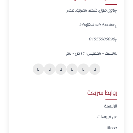
تاون مول، طنطا، الغربية، مصر
info@viewhat.online
01555586898
السبت - الخميس : 11ص - 6م
روابط سريعة
الرئيسية
عن فيوهات
خدماتنا