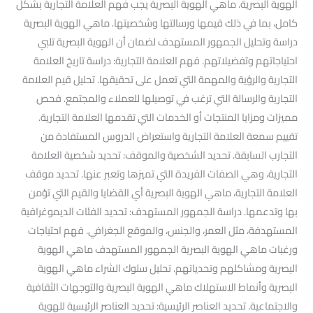
الهوية البصرية. ماهي الهوية البصرية يجب فهم العلامة التجارية بشكل
كامل، بما في ذلك قيمها ورسالتها وشخصيتها. ماهي الهوية البصرية
دراسة وتحليل الجمهور المستهدف لضمان أن الهوية البصرية تلبي
احتياجاتهم وتفضيلاتهم. فهم العلامة التجارية: دراسة تاريخ العلامة
التجارية والرؤية والمهمة التي تعمل على تحقيقها. تحليل قيم العلامة
التجارية والرسالة التي ترغب في توصيلها للعملاء والمجتمع. فحص
مميزات ومزايا المنتجات أو الخدمات التي تقدمها العلامة التجارية.
تقييم سمعة العلامة التجارية واستعراض الدروس المستفادة من
التجارب السابقة. تحديد الشخصية والموقف: تحديد شخصية العلامة
التجارية، وهي الصفات الفريدة التي تميزها وتعبر عنها. تحديد موقف
العلامة التجارية، ماهي الهوية البصرية أي القضايا والقيم التي تؤمن
بها وتدعمها. دراسة الجمهور المستهدف: تحديد الفئات الديموغرافية
المستهدفة، مثل العمر، والجنس، والموقع الجغرافي. فهم احتياجات
ورغبات ماهي الهوية البصرية الجمهور المستهدف ماهي الهوية
البصرية ومشاكلهم وتحدياتهم. تحليل سلوك الشراء ماهي الهوية
البصرية وأنماط الاستهلاك ماهي الهوية البصرية والتوجهات الثقافية
والاجتماعية. تحديد العناصر الرئيسية: تحديد العناصر الرئيسية للهوية