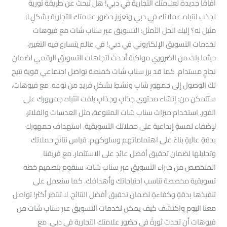
آفاقًا جديدة لعلامتك التجارية في دبي! هل تبحث عن طريقة ثورية
لجذب انتباه عملائك في دبي وتعزيز حضور علامتك التجارية بشكلٍ لا
مثيل له؟ إليك الحل الأمثل: التسويق عبر سناب شات مع فيوهات
لخدمات التسويق الإلكتروني في دبي! في عالم يتسارع فيه التغيير،
حيثما بات من الضروري مواكبة أحدث اتجاهات التسويق الرقمي لضمان
نجاحٍ مستدام. كما قد برز سناب شات كمنصة تواصل اجتماعي قوية تتيح
لك الوصول إلى جمهورٍ شابٍ ونشطٍ بشكلٍ فريدٍ من نوعه. مع فيوهات،
ستتمكن من: إنشاء محتوى جذابٍ وجذابٍ يلفت انتباه جمهورك على
الفور. استخدام ميزات سناب شات المتنوعة، مثل العدسات والفلاتر،
لإضفاء لمسةٍ إبداعية على حملاتك التسويقية. استهداف جمهورك
بدقةٍ عاليةٍ بناءً على اهتماماتهم وسلوكهم. قياس نتائج حملاتك
وتحليلها لضمان تحقيق أفضل عائدٍ على الاستثمار. مع فريقنا
المتخصص من خبراء التسويق عبر سناب شات، سنقوم بتصميم خطة
تسويقية مخصصة تناسب احتياجاتك وأهدافك. كما سنعمل على
تنفيذها بدقةٍ وكفاءةٍ لضمان تحقيق أفضل النتائج. لا تنتظر أكثر! تواصل
معنا اليوم واكتشف كيف يمكن لخدمات التسويق عبر سناب شات من
فيوهات أن تحدث ثورةً في حضور علامتك التجارية في دبي. مع