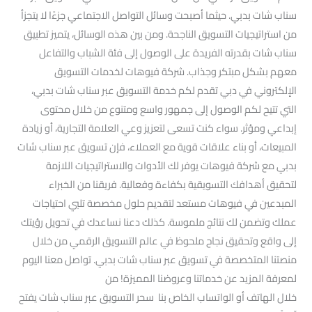
سناب شات بدبي. حيثما أصبحت وسائل التواصل الاجتماعي جزءًا لا يتجزأ
من استراتيجيات التسويق الناجحة. ومن بين هذه الوسائل، يتميز تطبيق
سناب شات بقدرته الفريدة على الوصول إلى فئة الشباب والتفاعل
معهم بشكل مبتكر وجذاب. شركة فيوهات لخدمات التسويق
الإلكتروني في دبي تقدم لكم خدمة التسويق عبر سناب شات بدبي،
التي تتيح لكم الوصول إلى جمهور واسع ومتنوع من خلال محتوى
إبداعي ومؤثر. سواء كنت تسعى لتعزيز وعي العلامة التجارية، أو زيادة
المبيعات، أو بناء علاقات قوية مع العملاء، فإن تسويق عبر سناب شات
بدبي مع شركة فيوهات يوفر لك الأدوات والاستراتيجيات اللازمة
لتحقيق أهدافك التسويقية بكفاءة وفعالية. فريقنا من الخبراء
المبدعين في فيوهات مستعد لتقديم حلول مخصصة تلبي احتياجات
عملك وتضمن لك نتائج ملموسة. كذلك دعنا نساعدك في تحويل رؤيتك
إلى واقع وتحقيق نجاح ملحوظ في عالم التسويق الرقمي من خلال
منصتنا المتخصصة في تسويق عبر سناب شات بدبي. تواصل معنا اليوم
لمعرفة المزيد عن خدماتنا وعروضنا المميزة! من
خلال الهاتف أو الواتساب الخاص بنا سحر التسويق عبر سناب شات يفتح