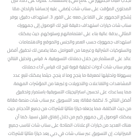
لجذب انتباه الجمهور في عالمٍ مليءٍ بالمشتتات. علاوةً على ذلك، فإنّ
المحتوى المؤقت على سناب شات يُضفي عليه إحساسًا بالإلحاح، ممّا
يُشجّع الجمهور على التفاعل معه على الفور. 3. استهداف دقيق: يوفر
سناب شات خيارات استهداف دقيقة تتيح لك الوصول إلى جمهورك
المثالي بدقة عالية بناء على اهتماماتهم وسلوكهم. حيث يمكنك
استهداف جمهورك حسب العمر والجنس والموقع والاهتمامات
والسلوكيات الشرائية وغيرها من العوامل. ممّا يضمن لك تحقيق أفضل
عائد على الاستثمار من خلال حملاتك التسويقية. 4. قياس وتحليل النتائج:
يوفر سناب شات أدوات تحليلية قوية تتيح لك قياس أداء حملاتك
بسهولة وتحليلها لمعرفة ما ينجح وما لا ينجح. حيثما يمكنك تتبع عدد
المشاهدات والتفاعلات والتحويلات وغيرها من المؤشرات المهمة.
مما يساعدك على تحسين استراتيجيتك التسويقية باستمرار وتحقيق
أفضل النتائج. 5. تكلفة فعّالة: يعد التسويق عبر سناب شات منصة فعّالة
من حيث التكلفة، مما يجعله خيارًا مثاليًا للشركات من جميع الأحجام. حيث
يمكنك الوصول إلى جمهورٍ كبيرٍ من خلال إنفاق قليل نسبيا. كما أن
هناك العديد من خيارات الإعلانات المتاحة على سناب شات تناسب جميع
الميزانيات. إن التسويق عبر سناب شات في دبي يعد خيارًا مثاليًا للشركات