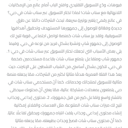
فيوهات، ودّع التسويق التقليدي وافتح الباب أمام عالمٍ من الإمكانيات
اللانهائية مع سناب شات! لماذا تختار التسويق عبر سناب شات في دبي؟
في عالمٍ رقميٍّ يتغير بوتيرةٍ سريعة، تبحث الشركات دائمًا عن طرقٍ
جديدةٍ وفعّالةٍ للوصول إلى جمهورها المستهدف وتحقيق أهدافها
التسويقية. ولقد برز سناب شات كمنصة تواصل اجتماعي قوية تتيح لك
الوصول إلى جمهورٍ شابٍ ونشطٍ بشكلٍ فريدٍ من نوعه في دبي. وفيما
يلي بعض الأسباب التي تجعلك تختار التسويق عبر سناب شات في دبي: 1.
جمهور شاب ومتفاعل: يتمتع سناب شات بقاعدة مستخدمين ضخمة
في دبي، تتكون بشكلٍ أساسي من الشباب النشطين على الإنترنت. حيث
يعدّ هذا الفئة العمرية هدفًا مثاليًا لكثير من الشركات، ممّا يجعله منصة
مثالية للتسويق لمنتجاتك وخدماتك. كما أنّ مستخدمي سناب شات في
دبي يتمتعون بمعدلات مشاركة عالية، ممّا يعني أنّ محتوىك سيحظى
بانتشارٍ واسعٍ وتفاعلٍ كبيرٍ من قبل جمهورك. 2. محتوى إبداعي وجذاب:
تتيح لك ميزات سناب شات المتنوعة، مثل العدسات والفلاتر، إمكانية
إنشاء محتوى إبداعي وجذاب يلفت انتباه جمهورك ويحقق تفاعلًا عاليًا.
كما أنّ محتوى سناب شات قصيرٌ وجذابٌ بطبيعته، ممّا يجعله مثاليًا