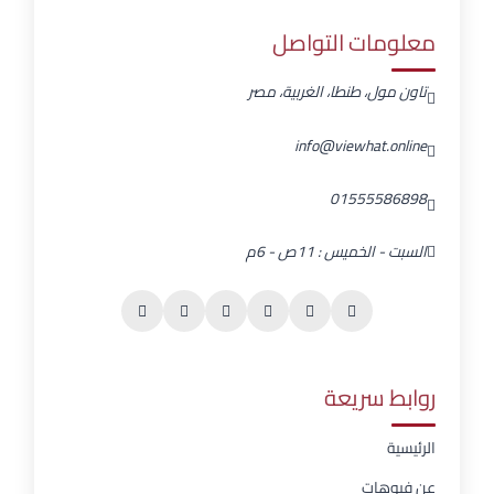
معلومات التواصل
تاون مول، طنطا، الغربية، مصر
info@viewhat.online
01555586898
السبت - الخميس : 11ص - 6م
روابط سريعة
الرئيسية
عن فيوهات