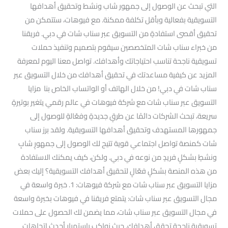
التي تبحث عن الوصول إلى جمهور شاب ونشط وتحقيق أهدافها
التسويقية بفعالية وبأقل تكلفة ممكنة. مع فيوهات، ستتمكن من
تحقيق أقصى استفادةٍ من التسويق عبر سناب شات في دبي. فريقنا
من خبراء سناب شات المتخصصين سيقوم بتصميم وتنفيذ حملات
تسويقية ناجحة تناسب احتياجاتك وأهدافك. تواصل معنا اليوم لمعرفة
المزيد عن كيفية مساعدتك في تحقيق أهدافك من خلال التسويق عبر
سناب شات في دبي! من خلال الهاتف أو الواتساب الخاص بنا مزايا
التسويق عبر سناب شات مع شركة فيوهات في عالم رقمي يتغير بوتيرةٍ
سريعة، تبحث الشركات دائمًا عن طرقٍ جديدةٍ وفعّالةٍ للوصول إلى
جمهورها المستهدف وتحقيق أهدافها التسويقية. ولقد برز سناب
شات كمنصة تواصل اجتماعي قوية تتيح لك الوصول إلى جمهورٍ شابٍ
ونشطٍ بشكلٍ فريدٍ من نوعه في دبي. ولكن، كيف يمكنك الاستفادة
من هذه المنصة بشكلٍ فعّالٍ لتحقيق أهدافك التسويقية؟ إليك بعض
مزايا التسويق عبر سناب شات مع شركة فيوهات: 1. خبرة واسعة في
مجال التسويق عبر سناب شات: يتمتع فريقنا في فيوهات بخبرة واسعة
في مجال التسويق عبر سناب شات، مما يضمن لك الحصول على حملات
تسويقية ناجحة تحقق أهدافك. حيث نواكب باستمرار أحدث اتجاهات