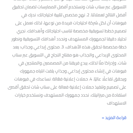
التسويق عبر سناب شات ونستخدم أفضل الممارسات لضمان تحقيق
أفضل النتائج لعملائنا. 2. نهج مخصص لتلبية احتياجاتك: ندرك في
فيوهات أن لكل شركة احتياجات فريدة من نوعها، لذلك نعمل على
تصميم خطط تسويقية مخصصة تناسب احتياجاتك وأهدافك. نجري
تحليلا دقيقا لجمهورك المستهدف ونحدد أهدافك التسويقية ونطور
خطة مخصصة تحقق هذه الأهداف. 3. محتوى إبداعي وجذاب: يعد
المحتوى الإبداعي والجذاب هو مفتاح النجاح في التسويق عبر سناب
شات. وإدراكا منّا لذلك، يبدع فريقنا من المصممين والمنتجين في
فيوهات في إنشاء محتوى إبداعي وجذابٍ يلفت انتباه جمهورك
ويحقق تفاعلًا عاليًا. 4. حملات إعلانية فعّالة: نساعدك في فيوهات
على تصميم وتنفيذ حملات إعلانية فعالة على سناب شات تحقق أقصى
استفادة من ميزانيتك. نحدد جمهورك المستهدف ونستخدم خيارات
الاستهداف
قراءة المزيد »