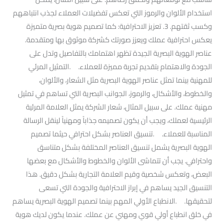
استخدام الألوان والرموز التي تعكس تفضيلات العملاء لجذب انتباههم
وكسب ثقتهم. 3. تعزيز الاحترافية: كما تصميم هوية بصرية متميزة
يعكس احترافية عملك ويعزز صورتك كشركة موثوق بها ومتقدمة.
عناصر الهوية البصرية الجيدة تظهر اهتمامك بالتفاصيل وتدل على
الجودة والاهتمام بتقديم تجربة مميزة للعملاء. .التمثيل المرئي
للمهنية بينما تمثل عناصر الهوية البصرية مثل الشعار، والألوان،
والخطوط، والأشكال، والرموز، الجوانب البصرية التي تساهم في تمثيل
مهنية عملك. على سبيل المثال، شعار الشركة يمثل العلامة المرئية
الرئيسية لعملك، ويجب أن يكون تصميمه جذاباً ومهنياً لينقل الرسالة
المناسبة للعملاء. .تنسيق العناصر بشكل احترافي حيثما تصميم
الهوية البصرية يشمل تنسيق العناصر المختلفة بشكل متناسق
واحترافي. يجب أن تتماشى الألوان والخطوط والأشكال مع بعضها
البعض، وتعكس شخصية وقيم العلامة التجارية بشكل دقيق. هذا
التنسيق الجيد يساهم في إبراز الاحترافية والجودة التي تسعى
لتحقيقها. .الانطباع الأولي المهم بينما تصميم الهوية البصرية يساهم
في خلق انطباع أولي قوي ومهني عن عملك. عندما يكون لديك هوية