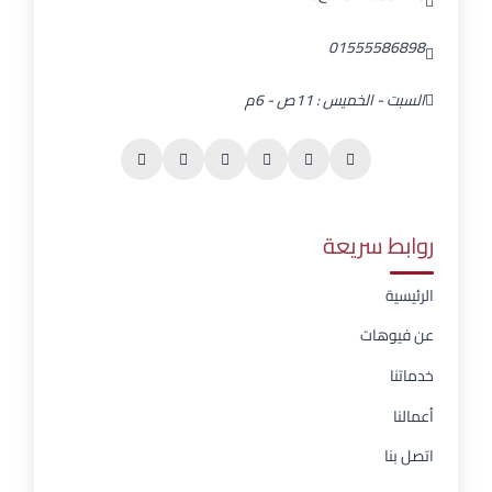
01555586898
السبت - الخميس : 11ص - 6م
روابط سريعة
الرئيسية
عن فيوهات
خدماتنا
أعمالنا
اتصل بنا