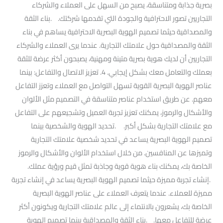
بصرية جذابة ومتناسقة، يصبح من السهل على العملاء والشركاء
التجاريين تصور الاحترافية والجودة التي تقدمها شركتك. .بناء الثقة
والمصداقية حيثما تصميم الهوية البصرية الاحترافية يساهم في بناء
الثقة والمصداقية حول علامتك التجارية. عندما يرى العملاء والشركاء
التجاريين أن لديك هوية بصرية متينة ومهنية، يصبحون أكثر عرضة للثقة
بعملك والتعامل معك بشكل إيجابي. 4. تعزيز الاتصال والتفاعل: بينما
عناصر الهوية البصرية القوية تسهل التواصل مع العملاء وتعزز التفاعل
معهم. عن طريق استخدام عناصر متناسقة في التصميم مثل الألوان
والأشكال والرموز، يمكنك تعزيز تجربة العميل وتشجيعهم على التفاعل
مع علامتك التجارية بشكل أكبر. .تحديد الهوية والشخصية بينما
تصميم الهوية البصرية يساعد في تحديد شخصية علامتك التجارية
وتميزها عن المنافسين. من خلال استخدام الألوان والأشكال والرموز
الخاصة بك، يمكنك بناء هوية قوية وجاذبة تمثل قيم ورؤية عملك.
.إنشاء تجربة مميزة حيثما تصميم الهوية البصرية يساعد في إنشاء تجربة
مميزة للعملاء. عندما يتعرف العملاء على عناصر الهوية البصرية
الخاصة بك، يشعرون بالانتماء إلى عالم علامتك التجارية ويكونون أكثر
عرضة للتفاعل معها. .بناء الثقة والمصداقية بينما تصميم الهوية