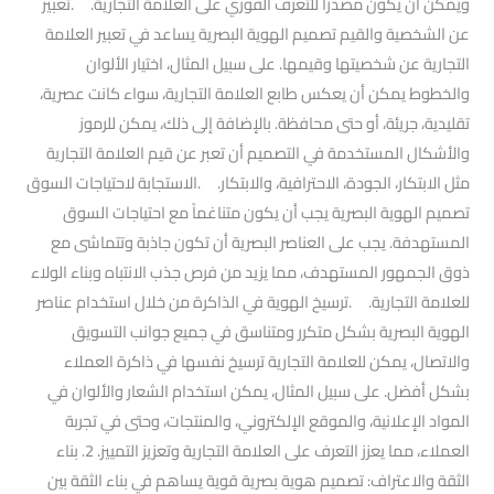
ويمكن أن يكون مصدراً للتعرف الفوري على العلامة التجارية. .تعبير
عن الشخصية والقيم تصميم الهوية البصرية يساعد في تعبير العلامة
التجارية عن شخصيتها وقيمها. على سبيل المثال، اختيار الألوان
والخطوط يمكن أن يعكس طابع العلامة التجارية، سواء كانت عصرية،
تقليدية، جريئة، أو حتى محافظة. بالإضافة إلى ذلك، يمكن للرموز
والأشكال المستخدمة في التصميم أن تعبر عن قيم العلامة التجارية
مثل الابتكار، الجودة، الاحترافية، والابتكار. .الاستجابة لاحتياجات السوق
تصميم الهوية البصرية يجب أن يكون متناغماً مع احتياجات السوق
المستهدفة. يجب على العناصر البصرية أن تكون جاذبة وتتماشى مع
ذوق الجمهور المستهدف، مما يزيد من فرص جذب الانتباه وبناء الولاء
للعلامة التجارية. .ترسيخ الهوية في الذاكرة من خلال استخدام عناصر
الهوية البصرية بشكل متكرر ومتناسق في جميع جوانب التسويق
والاتصال، يمكن للعلامة التجارية ترسيخ نفسها في ذاكرة العملاء
بشكل أفضل. على سبيل المثال، يمكن استخدام الشعار والألوان في
المواد الإعلانية، والموقع الإلكتروني، والمنتجات، وحتى في تجربة
العملاء، مما يعزز التعرف على العلامة التجارية وتعزيز التمييز. 2. بناء
الثقة والاعتراف: تصميم هوية بصرية قوية يساهم في بناء الثقة بين