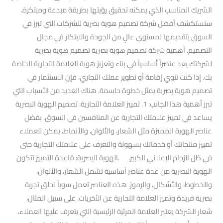
الشريك المناسب الذي يمكنه تحقيق رؤيتها بطريقة مبدعة ومبتكرة.
سنستكشف أفضل شركة تصميم هوية بصرية للشركات.التي تبرز في
السوق بتقديمها لمستوى عالٍ من الجودة والابتكار في مجال
التصميم. أهمية شركة تصميم هوية بصرية تصميم هوية بصرية
لشركتك يعد عنصراً أساسياً في بناء وتعزيز هوية العلامة التجارية الخاصة
بك. إذا كنت تنوي إقامة أو تطوير عملك التجاري، فإن الاستثمار في
تصميم هوية بصرية يمثل خطوة حاسمة. هناك العديد من الأسباب التي
تبرز أهمية هذا الجانب: 1. تمييز العلامة التجارية: تصميم الهوية البصرية
يساعد في تمييز علامتك التجارية عن المنافسين في السوق. بفضل
عناصر الهوية المميزة مثل الشعار، والألوان، والأنماط، يمكن للعملاء
تمييز منتجاتك أو خدماتك بسهولة والتعرف على علامتك التجارية حتى
في ظل الزحام الإعلاني الكبير. .الهوية البصرية: قاعدة التمييز تتكون
الهوية البصرية من عدة عناصر أساسية تشمل الشعار، والألوان،
والخطوط، والأشكال، والرموز. هذه العناصر تعمل سوياً لخلق تجربة
بصرية فريدة وتميز العلامة التجارية عن الأخريات. على سبيل المثال،
شعار الشركة يعتبر العلامة المرئية الرئيسية التي يتعرف عليها العملاء،