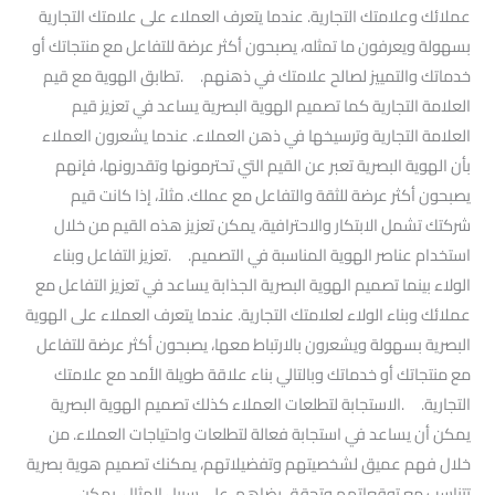
عملائك وعلامتك التجارية. عندما يتعرف العملاء على علامتك التجارية
بسهولة ويعرفون ما تمثله، يصبحون أكثر عرضة للتفاعل مع منتجاتك أو
خدماتك والتمييز لصالح علامتك في ذهنهم. .تطابق الهوية مع قيم
العلامة التجارية كما تصميم الهوية البصرية يساعد في تعزيز قيم
العلامة التجارية وترسيخها في ذهن العملاء. عندما يشعرون العملاء
بأن الهوية البصرية تعبر عن القيم التي تحترمونها وتقدرونها، فإنهم
يصبحون أكثر عرضة للثقة والتفاعل مع عملك. مثلاً، إذا كانت قيم
شركتك تشمل الابتكار والاحترافية، يمكن تعزيز هذه القيم من خلال
استخدام عناصر الهوية المناسبة في التصميم. .تعزيز التفاعل وبناء
الولاء بينما تصميم الهوية البصرية الجذابة يساعد في تعزيز التفاعل مع
عملائك وبناء الولاء لعلامتك التجارية. عندما يتعرف العملاء على الهوية
البصرية بسهولة ويشعرون بالارتباط معها، يصبحون أكثر عرضة للتفاعل
مع منتجاتك أو خدماتك وبالتالي بناء علاقة طويلة الأمد مع علامتك
التجارية. .الاستجابة لتطلعات العملاء كذلك تصميم الهوية البصرية
يمكن أن يساعد في استجابة فعالة لتطلعات واحتياجات العملاء. من
خلال فهم عميق لشخصيتهم وتفضيلاتهم، يمكنك تصميم هوية بصرية
تتناسب مع توقعاتهم وتحقق رضاهم. على سبيل المثال، يمكن