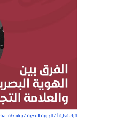
اترك تعليقاً
/
الهوية البصرية
/ بواسطة
what