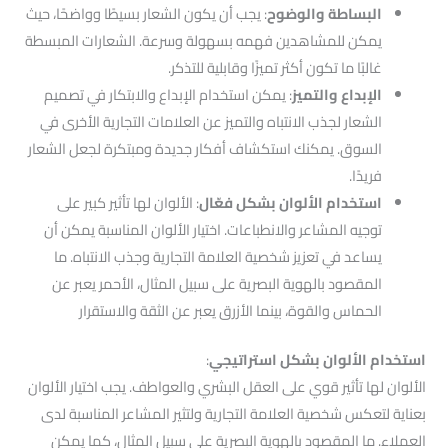
البساطة والوضوح
: يجب أن يكون الشعار بسيطًا وواضحًا، حيث
يمكن للمشاهدين فهمه بسهولة وسرعة. الشعارات المبسطة
غالبًا ما تكون أكثر تميزًا وقابلية للتذكر.
الإبداع والتميز
: يمكن استخدام الإبداع والابتكار في تصميم
الشعار لجذب الانتباه والتميز عن العلامات التجارية الأخرى في
السوق. يمكنك استكشاف أفكار جديدة ومبتكرة لجعل الشعار
فريدًا.
استخدام الألوان بشكل فعّال
: الألوان لها تأثير كبير على
توجيه المشاعر والانطباعات. اختيار الألوان المناسبة يمكن أن
يساعد في تعزيز شخصية العلامة التجارية وجذب الانتباه. ما
المقصود بالهوية البصرية على سبيل المثال، الأحمر يعبر عن
الحماس والقوة، بينما الأزرق يعبر عن الثقة والاستقرار
استخدام الألوان بشكل استراتيجي
:
الألوان لها تأثير قوي على العقل البشري والعواطف. يجب اختيار الألوان
بعناية لتعكس شخصية العلامة التجارية ولتثير المشاعر المناسبة لدى
العملاء. ما المقصود بالهوية البصرية على سبيل المثال، كما يمكن