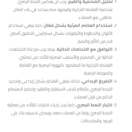
تمثيل الشخصية والقيم
: يجب أن يعكس النمط البصري
شخصية العلامة التجارية وقيمها، مما يساعد في بناء اتصال
عاطفي مع العملاء.
استخدام العناصر المرئية بشكل فعّال
: كما ينبغي استخدام
الألوان والخطوط والأيقونات بشكل استراتيجي لتحقيق أقصى
قدر من التأثير والتميز.
التوافق مع الاتجاهات الحالية
: بينما يجب مراعاة الاتجاهات
الحالية في التصميم والأساليب البصرية للتأكد من تماشي
العلامة التجارية ما المقصود بالهوية البصرية مع الثقافة
والموضة الراهنة.
التفريغ الإبداعي
: كذلك ينبغي التفكير بشكل إبداعي وتجديد
النمط البصري بانتظام لتجنب الاستقرار والتقليد وتحفيز الاهتمام
الدائم من قبل العملاء.
اختبار النمط البصري
: كما يجب إجراء اختبارات للتأكد من فعالية
النمط البصري وتفاعل العملاء معه، ويمكن تحسينه بناءً على
الردود والملاحظات