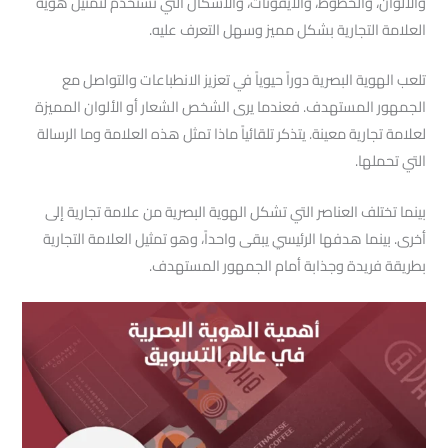
والألوان، والخطوط، والأيقونات، والأشكال التي تستخدم لتمثيل هوية
العلامة التجارية بشكل مميز وسهل التعرف عليه.
تلعب الهوية البصرية دوراً حيوياً في تعزيز الانطباعات والتواصل مع
الجمهور المستهدف. فعندما يرى الشخص الشعار أو الألوان المميزة
لعلامة تجارية معينة. يتذكر تلقائياً ماذا تمثل هذه العلامة وما الرسالة
التي تحملها.
بينما تختلف العناصر التي تشكل الهوية البصرية من علامة تجارية إلى
أخرى. بينما هدفها الرئيسي يبقى واحداً، وهو تمثيل العلامة التجارية
بطريقة فريدة وجذابة أمام الجمهور المستهدف.