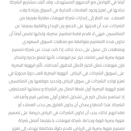
أيضاً في التواصل مع الجمهور المستهدف. وقد أثبتت مشاريع الشركة
نجاحها في تعزيز وجود العلامات التجارية في السوق وزيادة ولاء
العملاء. عند النظر إلى إنجازات شركة فيوهات مقارنةً بغيرها من
الشركات، نجد أن قدرتها على الجمع بين الإبداع والتقنية يميزها عن
المنافسين. فهي لا تقدم فقط تصاميم عصرية، ولكنها تضمن أيضاً أن
تكون هذه التصاميم متوافقة مع متطلبات السوق السعودي
ومتطلبات كل عميل على حدة. لذلك، إذا كنت تبحث عن شركة تصميم
هوية بصرية ليس امامك خيار غير فيوهات. لأنها تتمتع بخبرة وابتكار،
فإن فيوهات تمثل الخيار الأمثل لتحقيق أهدافك. تأثير الهوية البصرية
على تسويق الشركات في الرياض الهوية البصرية تلعب دورًا محوريًا في
تعزيز تواجد الشركات في سوق الرياض وتحديد موقعها بين المنافسين.
تعتبر الهوية البصرية أول نقطة اتصال بين الشركة وعملائها المحتملين،
إذ تساهم بشكل كبير في تشكيل انطباع أولي يعكس قيم وأهداف
الشركة. هذا الانطباع يمكن أن يكون الفارق بين جذب العملاء أو
فقدانهم. لذلك، يجب أن تكون الشركات في الرياض حريصة على تصميم
هوية بصرية قوية وجذابة. شركة فيوهات، باعتبارها أفضل شركة
تصميم هوية بصرية في الرياض، تقدم حلولًا متكاملة تهدف إلى تعزيز