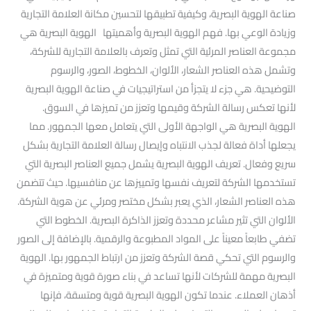
صناعة الهوية البصرية، وكيفية تطبيقها لتحسين مكانة العلامة التجارية
وزيادة الوعي بها. فهم الهوية البصرية وأهميتها الهوية البصرية هي
مجموعة العناصر المرئية التي تمثل وتعرف بالعلامة التجارية للشركة،
وتشمل هذه العناصر الشعار، الألوان، الخطوط، الصور، والرسوم
التوضيحية. هي جزء لا يتجزأ من استراتيجيات في صناعة الهوية البصرية
لأنها تعكس رسالة الشركة وقيمها وتعزز من تميزها في السوق.
الهوية البصرية هي الواجهة الأولى التي يتعامل معها الجمهور. مما
يجعلها أداة فعالة لجذب الانتباه وإيصال رسالة العلامة التجارية بشكل
سريع وفعال. تعريف الهوية البصرية يشمل جميع العناصر البصرية التي
تستخدمها الشركة لتعريف نفسها وتمييزها عن منافسيها. حيث تتضمن
هذه العناصر الشعار، الذي يعبر بشكل مختصر ومرئي عن هوية الشركة.
الألوان التي تثير مشاعر محددة وتعزز الذاكرة البصرية. الخطوط التي
تضفي طابعاً معيناً على المواد المطبوعة والرقمية. بالإضافة إلى الصور
والرسوم التي تحكي قصة الشركة وتعزز من ارتباط الجمهور بها. الهوية
البصرية مهمة للشركات لأنها تساعد في بناء صورة قوية ومتميزة في
أذهان العملاء. عندما تكون الهوية البصرية قوية ومتسقة، فإنها