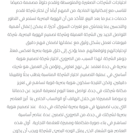
احتياجات الشركات الصغيرة والمتوسطة وتقدم حلولاً مصممة خصيصًا
تتناسب مع إمكانياتها المادية. من المهم أيضًا أن تختار شركة تقدم
خدمات دعم ما بعد البيع، للتأكد من أن الهوية البصرية تستمر في التطور
والتحسين بما يتماشى مع تغيرات السوق. أخيرًا، لا يمكن إغفال أهمية
التواصل الجيد بين الشركة العميلة وشركة تصميم الهوية البصرية. شركة
فيوهات تعمل بشكل وثيق مع عملائها لضمان فهم دقيق
لإحتياجاتهم وتوقعاتهم. مما يؤدي إلى خلق هوية بصرية تعكس فعلاً
جوهر الشركة. لهذا السبب، من الضروري اختيار شركة تصميم هوية
بصرية في جدة تعتمد على نهج تعاوني وتؤمن بأن العميل هو شريك
أساسي في عملية التصميم. اختيار الشركة المناسبة يتطلب بحثًا وتقييمًا
دقيقين، ولكن النتيجة ستكون هوية بصرية قوية تساهم في تعزيز
مكانة شركتك في جدة. تواصل معنا اليوم لمعرفة المزيد عن خدماتنا
وعروضنا المميزة! من خلال الهاتف أو الواتساب الخاص بنا أبرز العناصر
التي يجب تضمينها في هوية بصرية لشركتك في جدة عند تصميم هوية
بصرية لشركتك في جدة، من الضروري تضمين عدة عناصر أساسية
تساهم في بناء صورة متكاملة ومميزة للعلامة التجارية. أول هذه
العناصر هو الشعار، الذي يمثل الوجه البصري للشركة ويجب أن يكون