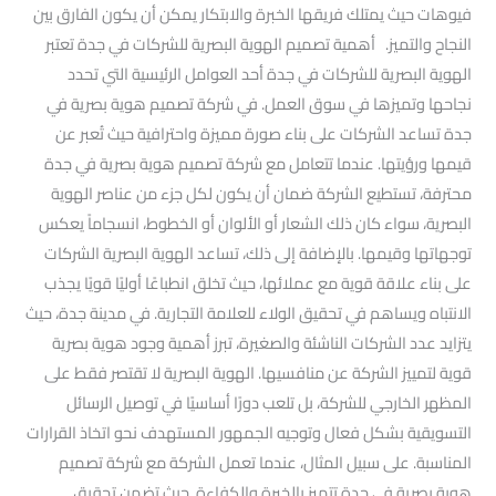
فيوهات حيث يمتلك فريقها الخبرة والابتكار يمكن أن يكون الفارق بين
النجاح والتميز. أهمية تصميم الهوية البصرية للشركات في جدة تعتبر
الهوية البصرية للشركات في جدة أحد العوامل الرئيسية التي تحدد
نجاحها وتميزها في سوق العمل. في شركة تصميم هوية بصرية في
جدة تساعد الشركات على بناء صورة مميزة واحترافية حيث تُعبر عن
قيمها ورؤيتها. عندما تتعامل مع شركة تصميم هوية بصرية في جدة
محترفة، تستطيع الشركة ضمان أن يكون لكل جزء من عناصر الهوية
البصرية، سواء كان ذلك الشعار أو الألوان أو الخطوط، انسجاماً يعكس
توجهاتها وقيمها. بالإضافة إلى ذلك، تساعد الهوية البصرية الشركات
على بناء علاقة قوية مع عملائها، حيث تخلق انطباعًا أوليًا قويًا يجذب
الانتباه ويساهم في تحقيق الولاء للعلامة التجارية. في مدينة جدة، حيث
يتزايد عدد الشركات الناشئة والصغيرة، تبرز أهمية وجود هوية بصرية
قوية لتمييز الشركة عن منافسيها. الهوية البصرية لا تقتصر فقط على
المظهر الخارجي للشركة، بل تلعب دورًا أساسيًا في توصيل الرسائل
التسويقية بشكل فعال وتوجيه الجمهور المستهدف نحو اتخاذ القرارات
المناسبة. على سبيل المثال، عندما تعمل الشركة مع شركة تصميم
هوية بصرية في جدة تتميز بالخبرة والكفاءة. حيث تضمن تحقيق