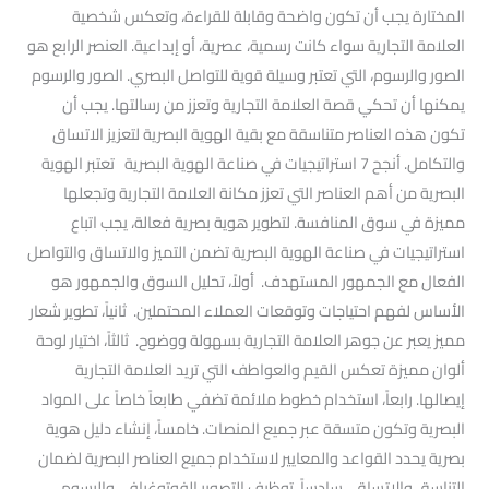
المختارة يجب أن تكون واضحة وقابلة للقراءة، وتعكس شخصية
العلامة التجارية سواء كانت رسمية، عصرية، أو إبداعية. العنصر الرابع هو
الصور والرسوم، التي تعتبر وسيلة قوية للتواصل البصري. الصور والرسوم
يمكنها أن تحكي قصة العلامة التجارية وتعزز من رسالتها. يجب أن
تكون هذه العناصر متناسقة مع بقية الهوية البصرية لتعزيز الاتساق
والتكامل. أنجح 7 استراتيجيات في صناعة الهوية البصرية تعتبر الهوية
البصرية من أهم العناصر التي تعزز مكانة العلامة التجارية وتجعلها
مميزة في سوق المنافسة. لتطوير هوية بصرية فعالة، يجب اتباع
استراتيجيات في صناعة الهوية البصرية تضمن التميز والاتساق والتواصل
الفعال مع الجمهور المستهدف. أولاً، تحليل السوق والجمهور هو
الأساس لفهم احتياجات وتوقعات العملاء المحتملين. ثانياً، تطوير شعار
مميز يعبر عن جوهر العلامة التجارية بسهولة ووضوح. ثالثاً، اختيار لوحة
ألوان مميزة تعكس القيم والعواطف التي تريد العلامة التجارية
إيصالها. رابعاً، استخدام خطوط ملائمة تضفي طابعاً خاصاً على المواد
البصرية وتكون متسقة عبر جميع المنصات. خامساً، إنشاء دليل هوية
بصرية يحدد القواعد والمعايير لاستخدام جميع العناصر البصرية لضمان
التناسق والاتساق. سادساً، توظيف التصوير الفوتوغرافي والرسوم