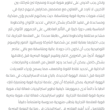
ولكن يجب الحرص على تطوير هوية فريدة ومميزة تبرز شركتك بين
الآخرين. لا تتردد في التعاون مع مصممين محترفين لديهم خبرة في
إنشاء هويات بصرية قوية ومتناسقة. حيث يمكنهم تقديم رؤى مبتكرة
ومساعدة في تنفيذ الأفكار بشكل احترافي. تحديد الألوان والخطوط
المناسبة يلعب دورًا كبيرًا في التأثير العاطفي على الجمهور. الألوان تثير
مشاعر مختلفة والخطوط تضفي طابعًا محددًا على العلامة التجارية، لذا
يجب اختيارها بعناية لتعبر عن شخصية الشركة ورسالتها. الصور والرسوم
التوضيحية يجب أن تكون ذات جودة عالية ومتناسقة مع باقي عناصر
الهوية. أخيراً، من الضروري اختبار وتقييم الهوية البصرية قبل إطلاقها
بشكل كامل. يمكن أن تساعد ردود الفعل من العملاء والمراجعات
الداخلية في تحديد نقاط القوة والضعف، مما يسمح بإجراء التعديلات
اللازمة قبل اعتماد الهوية الجديدة. باتباع هذه الاستراتيجيات في صناعة
الهوية البصرية، يمكن للشركة أن تبني علامة تجارية قوية ومتميزة تترك
انطباعاً دائماً لدى جمهورها. كيفية تطوير استراتيجيات فعالة لبناء هوية
بصرية قوية للعلامة التجارية تطوير استراتيجيات فعالة لبناء هوية بصرية
قوية للعلامة التجارية يتطلب منهجية مدروسة واهتماماً دقيقاً
بالتفاصيل. أحد أهم العناصر في استراتيجيات في صناعة الهوية البصرية