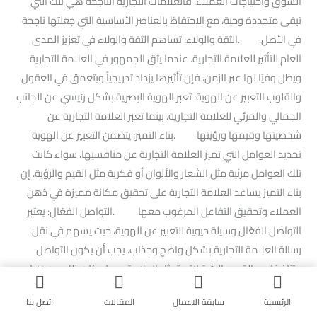
السوق واحتياجات العملاء. فالعلامات التجارية الناجحة هي تلك التي
تبقى متجددة وحية، مع الاحتفاظ بالعناصر الأساسية التي جعلتها ناجحة
في الأصل. .الثقة والولاء: تساهم الثقة والولاء في تعزيز المدى
العام للتأثير للعلامة التجارية. عندما يثق الجمهور في العلامة التجارية
ويظل وفيًا لها عبر الزمن، فإن تأثيرها يزداد تدريجياً ويتعمق في العقول
والقلوب التعبير عن الهوية: تعبر الهوية البصرية بشكل رئيسي عن الجانب
الجمالي والمرئي للعلامة التجارية. بينما تعبر العلامة التجارية عن
شخصيتها وقيمها ورؤيتها .بناء التميز: يتضمن التعبير عن الهوية
تحديد العوامل التي تميز العلامة التجارية عن منافسيها، سواء كانت
تلك العوامل مرئية مثل الشعار والألوان أو فكرية مثل القيم والرؤية. إن
بناء التميز يساعد العلامة التجارية على تحقيق مكانة مميزة في ذهن
العملاء وتحقيق التفاعل المرغوب معها. .التواصل الفعّال: يعتبر
التواصل الفعّال وسيلة حيوية للتعبير عن الهوية، حيث يسهم في نقل
رسالة العلامة التجارية بشكل واضح وجذاب. يجب أن يكون التواصل
متناغمًا مع القيم والرؤية التي تمثل العلامة، سواء كان ذلك من خلال
الإعلانات، وسائل التواصل الاجتماعي، أو تفاعل العلامة مع الجمهور
الرئيسية
سابقة الاعمال
المقالات
اتصل بنا
بشكل مباشر التمييز بين الهوية البصرية والعلامة التجارية التمييز بين