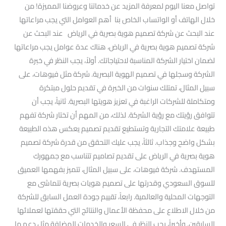
تواصل معنا اليوم لمعرفة المزيد عن خدماتنا وعروضنا المميزة! من
خلال الهاتف أو الواتساب الخاص بنا أهم العوامل التي يجب مراعاتها
عند البحث عن شركة تصميم هوية بصرية في الرياض عند البحث عن
شركة تصميم هوية بصرية في الرياض، هناك عدة عوامل يجب مراعاتها
لضمان اختيار الشركة المناسبة لاحتياجاتك. أولاً، يجب النظر في خبرة
الشركة وسجلها في تصميم الهوية البصرية. شركة مثل فيوهات، على
سبيل المثال، تمتلك سنوات من الخبرة في تقديم حلول مبتكرة
ومتكاملة للشركات الراغبة في تعزيز هويتها البصرية. ثانياً، يجب أن
تتوافق رؤيتك مع رؤية الشركة. لذلك، من المهم أن تختار شركة تفهم
طبيعة علامتك التجارية وتستطيع تقديم تصميم يعكس هذه الطبيعة
بشكل واضح وجذاب. ثالثاً، يجب عليك التحقق من قدرة شركة تصميم
هوية بصرية في الرياض على تقديم تصاميم تتناسب مع جمهورك
المستهدف. شركة فيوهات، على سبيل المثال، تتميز بفهمها العميق
للسوق السعودي وقدرتها على تصميم هويات بصرية تتماشى مع
التوجهات المحلية والعالمية. رابعاً، تقييم جودة العمل السابق للشركة
من خلال الاطلاع على محفظة الأعمال والنتائج التي حققتها لعملائها
السابقين. وأخيراً، يجب النظر في السعر والخدمات المضافة مثل دعم ما