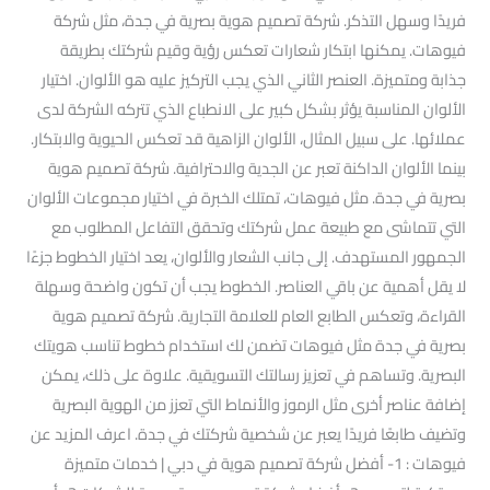
فريدًا وسهل التذكر. شركة تصميم هوية بصرية في جدة، مثل شركة
فيوهات. يمكنها ابتكار شعارات تعكس رؤية وقيم شركتك بطريقة
جذابة ومتميزة. العنصر الثاني الذي يجب التركيز عليه هو الألوان. اختيار
الألوان المناسبة يؤثر بشكل كبير على الانطباع الذي تتركه الشركة لدى
عملائها. على سبيل المثال، الألوان الزاهية قد تعكس الحيوية والابتكار.
بينما الألوان الداكنة تعبر عن الجدية والاحترافية. شركة تصميم هوية
بصرية في جدة. مثل فيوهات، تمتلك الخبرة في اختيار مجموعات الألوان
التي تتماشى مع طبيعة عمل شركتك وتحقق التفاعل المطلوب مع
الجمهور المستهدف. إلى جانب الشعار والألوان، يعد اختيار الخطوط جزءًا
لا يقل أهمية عن باقي العناصر. الخطوط يجب أن تكون واضحة وسهلة
القراءة، وتعكس الطابع العام للعلامة التجارية. شركة تصميم هوية
بصرية في جدة مثل فيوهات تضمن لك استخدام خطوط تناسب هويتك
البصرية. وتساهم في تعزيز رسالتك التسويقية. علاوة على ذلك، يمكن
إضافة عناصر أخرى مثل الرموز والأنماط التي تعزز من الهوية البصرية
وتضيف طابعًا فريدًا يعبر عن شخصية شركتك في جدة. اعرف المزيد عن
فيوهات : 1- أفضل شركة تصميم هوية في دبي | خدمات متميزة