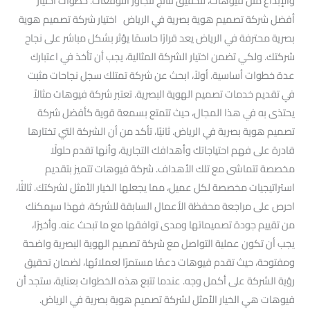
والإبداع مثل فيوهات، لتحقيق نتائج تتجاوز التوقعات. خطوات اختيار
أفضل شركة تصميم هوية بصرية في الرياض اختيار شركة تصميم هوية
بصرية محترفة في الرياض يعد قرارًا حاسمًا يؤثر بشكل مباشر على نجاح
شركتك. ولكي تضمن اختيار الشركة المثالية، يجب أن تأخذ في اعتبارك
عدة خطوات أساسية. أولاً، ابحث عن شركة تمتلك سجل نجاحات مثبت
في تقديم خدمات تصميم الهوية البصرية. تعتبر شركة فيوهات مثالاً
يحتذى به في هذا المجال، حيث تتمتع بسمعة قوية كأفضل شركة
تصميم هوية بصرية في الرياض. ثانيًا، تأكد من أن الشركة التي تختارها
قادرة على فهم احتياجاتك وأهدافك التجارية، وأنها تقدم حلولًا
مخصصة تتماشى مع تلك الأهداف. شركة فيوهات تتميز بتقديم
استراتيجيات مخصصة لكل عميل، مما يجعلها الخيار الأمثل لشركتك. ثالثًا،
احرص على مراجعة محفظة الأعمال السابقة للشركة، فهذا سيمكنك
من تقييم جودة تصميماتها ومدى توافقها مع ما تبحث عنه. وأخيرًا،
يجب أن تكون عملية التواصل مع شركة تصميم الهوية البصرية واضحة
ومفتوحة، حيث تقدم فيوهات دعمًا مستمرًا لعملائها، لضمان تحقيق
رؤية الشركة على أكمل وجه. عندما تتبع هذه الخطوات بعناية، ستجد أن
فيوهات هي الخيار الأمثل لشركة تصميم هوية بصرية في الرياض.