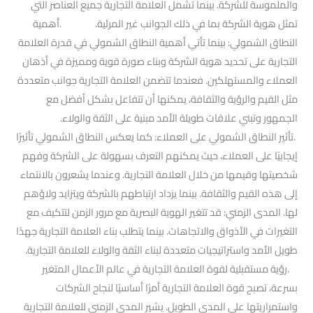
والملموسة للشركة. بينما تشمل العلامة التجارية جميع العناصر التي
تمثل هوية الشركة بما في ذلك الجوانب غير المرئية. .أهمية
النطاق الشمولي: بينما تأتي أهمية النطاق الشمولي في قدرة العلامة
التجارية على تحديد هوية الشركة وبناء صورة قوية ومميزة في أذهان
العملاء والمستهلكين. فعندما تتضمن العلامة التجارية جوانب متعددة
مثل القيم والرؤية والثقافة، يمكنها أن تتفاعل بشكل أفضل مع
الجمهور وتبني علاقات طويلة الأمد مبنية على الثقة والولاء.
.تأثير النطاق الشمولي على العملاء: كما يعكس النطاق الشمولي تأثيرًا
إيجابيًا على العملاء، حيث يمكنهم التعرف بسهولة على الشركة وفهم
شخصيتها وقيمها من خلال العلامة التجارية. وعندما يشعرون بالانتماء
إلى هذه القيم والثقافة. بينما يزداد ارتباطهم بالشركة ويتزايد ولاؤهم
لها. المدى الزمني: قد تتغير الهوية البصرية مع مرور الزمن لتتكيف مع
التغيرات في الأذواق والاتجاهات. بينما يتطلب بناء العلامة التجارية جهدًا
طويل الأمد واستراتيجيات متعددة لبناء الثقة والولاء للعلامة التجارية.
.رؤية مستقبلية لقوة العلامة التجارية في عالم الأعمال المتغير
بسرعة، تصبح قوة العلامة التجارية أمرًا أساسيًا لنجاح الشركات
واستمراريتها على المدى الطويل. يشير المدى الزمني للعلامة التجارية