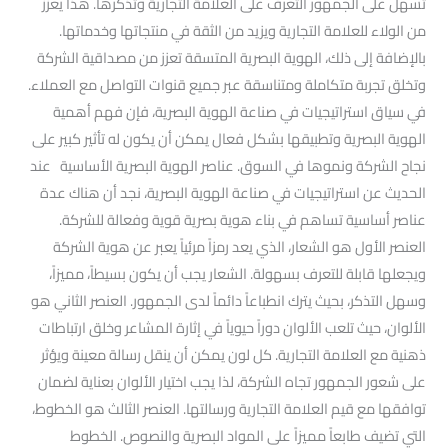
تسهل على الجمهور التعرف على العلامة التجارية وتذكرها. هذا يعزز
من الولاء للعلامة التجارية ويزيد من الثقة في منتجاتها وخدماتها.
بالإضافة إلى ذلك، الهوية البصرية المتسقة تعزز من مصداقية الشركة
وتخلق تجربة متكاملة ومتناسقة عبر جميع قنوات التواصل مع العملاء.
في سياق استراتيجيات في صناعة الهوية البصرية، فإن فهم أهمية
الهوية البصرية وتطبيقها بشكل فعال يمكن أن يكون له تأثير كبير على
نجاح الشركة ونموها في السوق. عناصر الهوية البصرية الأساسية عند
الحديث عن استراتيجيات في صناعة الهوية البصرية، نجد أن هناك عدة
عناصر أساسية تساهم في بناء هوية بصرية قوية وفعالة للشركة.
العنصر الأول هو الشعار، الذي يعد رمزاً مرئياً يعبر عن هوية الشركة
ويجعلها قابلة للتعرف بسهولة. الشعار يجب أن يكون بسيطاً، مميزاً،
وسهل التذكر، بحيث يترك انطباعاً دائماً لدى الجمهور. العنصر الثاني هو
الألوان، حيث تلعب الألوان دوراً حيوياً في إثارة المشاعر وخلق ارتباطات
ذهنية مع العلامة التجارية. كل لون يمكن أن ينقل رسالة معينة ويؤثر
على شعور الجمهور تجاه الشركة، لذا يجب اختيار الألوان بعناية لضمان
توافقها مع قيم العلامة التجارية ورسالتها. العنصر الثالث هو الخطوط،
التي تضيف طابعاً مميزاً على المواد البصرية والنصوص. الخطوط