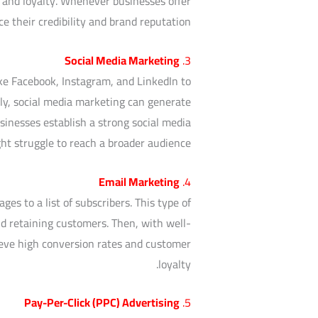
t and loyalty. Whenever businesses offer
e their credibility and brand reputation.
Social Media Marketing
3.
ike Facebook, Instagram, and LinkedIn to
ly, social media marketing can generate
usinesses establish a strong social media
ht struggle to reach a broader audience.
Email Marketing
4.
s to a list of subscribers. This type of
nd retaining customers. Then, with well-
ieve high conversion rates and customer
loyalty.
Pay-Per-Click (PPC) Advertising
5.